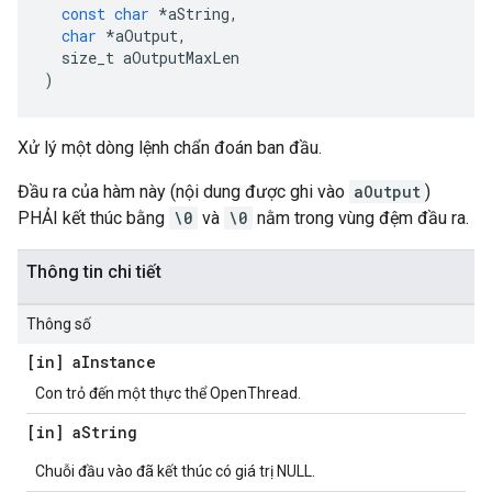
const
char
*
aString
,
char
*
aOutput
,
  size_t aOutputMaxLen
)
Xử lý một dòng lệnh chẩn đoán ban đầu.
Đầu ra của hàm này (nội dung được ghi vào
aOutput
)
PHẢI kết thúc bằng
\0
và
\0
nằm trong vùng đệm đầu ra.
Thông tin chi tiết
Thông số
[in] a
Instance
Con trỏ đến một thực thể OpenThread.
[in] a
String
Chuỗi đầu vào đã kết thúc có giá trị NULL.