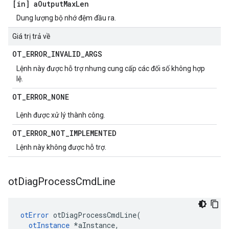
[in] a
Output
Max
Len
Dung lượng bộ nhớ đệm đầu ra.
Giá trị trả về
OT
_
ERROR
_
INVALID
_
ARGS
Lệnh này được hỗ trợ nhưng cung cấp các đối số không hợp
lệ.
OT
_
ERROR
_
NONE
Lệnh được xử lý thành công.
OT
_
ERROR
_
NOT
_
IMPLEMENTED
Lệnh này không được hỗ trợ.
ot
Diag
Process
Cmd
Line
otError
 otDiagProcessCmdLine
(
otInstance
*
aInstance
,