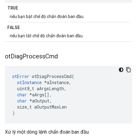
TRUE
nếu bạn bật chế độ chẩn đoán ban đầu
FALSE
nếu bạn tắt chế độ chẩn đoán ban đầu.
ot
Diag
Process
Cmd
otError
 otDiagProcessCmd
(
otInstance
*
aInstance
,
  uint8_t aArgsLength
,
char
*
aArgs
[],
char
*
aOutput
,
  size_t aOutputMaxLen
)
Xử lý một dòng lệnh chẩn đoán ban đầu.