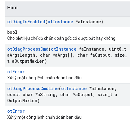
Hàm
ot
Diag
Is
Enabled
(
ot
Instance
*a
Instance)
bool
Cho biết liệu chế độ chẩn đoán gốc có được bật hay không.
ot
Diag
Process
Cmd
(
ot
Instance
*a
Instance
,
uint8
_
t
a
Args
Length
,
char *a
Args[]
,
char *a
Output
,
size
_
t a
Output
Max
Len)
otError
Xử lý một dòng lệnh chẩn đoán ban đầu.
ot
Diag
Process
Cmd
Line
(
ot
Instance
*a
Instance
,
const char *a
String
,
char *a
Output
,
size
_
t a
Output
Max
Len)
otError
Xử lý một dòng lệnh chẩn đoán ban đầu.