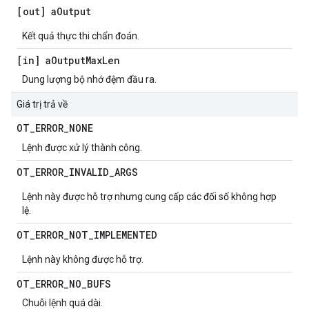
[out] a
Output
Kết quả thực thi chẩn đoán.
[in] a
Output
Max
Len
Dung lượng bộ nhớ đệm đầu ra.
Giá trị trả về
OT
_
ERROR
_
NONE
Lệnh được xử lý thành công.
OT
_
ERROR
_
INVALID
_
ARGS
Lệnh này được hỗ trợ nhưng cung cấp các đối số không hợp
lệ.
OT
_
ERROR
_
NOT
_
IMPLEMENTED
Lệnh này không được hỗ trợ.
OT
_
ERROR
_
NO
_
BUFS
Chuỗi lệnh quá dài.