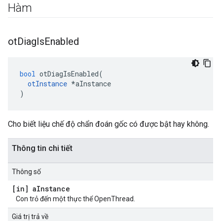
Hàm
ot
Diag
Is
Enabled
bool
 otDiagIsEnabled
(
otInstance
*
aInstance
)
Cho biết liệu chế độ chẩn đoán gốc có được bật hay không.
Thông tin chi tiết
Thông số
[in] a
Instance
Con trỏ đến một thực thể OpenThread.
Giá trị trả về