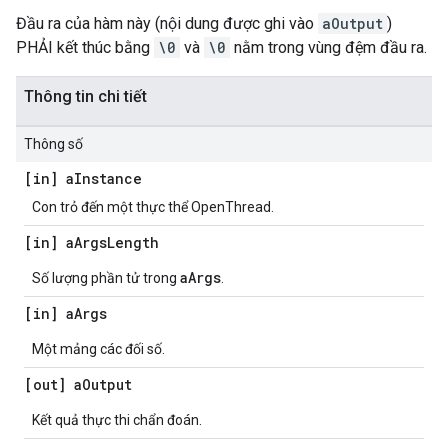
Đầu ra của hàm này (nội dung được ghi vào
aOutput
)
PHẢI kết thúc bằng
\0
và
\0
nằm trong vùng đệm đầu ra.
Thông tin chi tiết
Thông số
[in] a
Instance
Con trỏ đến một thực thể OpenThread.
[in] a
Args
Length
aArgs
Số lượng phần tử trong
.
[in] a
Args
Một mảng các đối số.
[out] a
Output
Kết quả thực thi chẩn đoán.