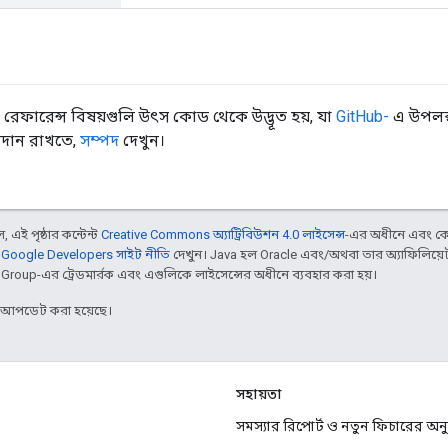
রেফারেন্স বিষয়গুলি উৎস কোড থেকে উদ্ভূত হয়, যা
GitHub-
এ উপলব্
বদান রাখতে,
সম্পদ
দেখুন।
 এই পৃষ্ঠার কন্টেন্ট
Creative Commons অ্যাট্রিবিউশন 4.0 লাইসেন্স
-এর অধীনে এবং কো
,
Google Developers সাইট নীতি
দেখুন। Java হল Oracle এবং/অথবা তার অ্যাফিলিয়েট স
d Group-এর ট্রেডমার্রক এবং এগুলিকে লাইসেন্সের অধীনে ব্যবহার করা হয়।
র আপডেট করা হয়েছে।
সহায়তা
সমস্যার রিপোর্ট ও নতুন ফিচারের অ