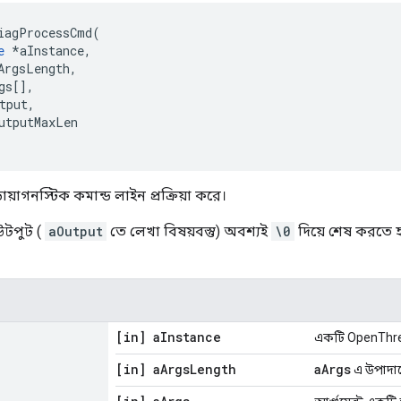
iagProcessCmd
(
e
*
aInstance
,
ArgsLength
,
gs
[],
tput
,
utputMaxLen
়াগনস্টিক কমান্ড লাইন প্রক্রিয়া করে।
টপুট (
aOutput
তে লেখা বিষয়বস্তু) অবশ্যই
\0
দিয়ে শেষ করতে 
[in] a
Instance
একটি OpenThrea
[in] a
Args
Length
aArgs
এ উপাদান