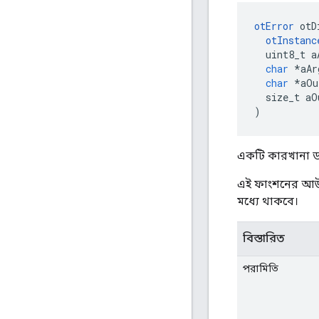
otError
 otD
otInstanc
  uint8_t a
char
*
aAr
char
*
aOu
  size_t aO
)
একটি কারখানা ডায
এই ফাংশনের আউ
মধ্যে থাকবে।
বিস্তারিত
পরামিতি