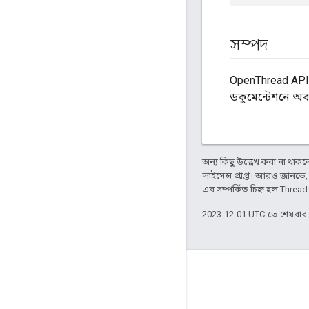
সম্পদ
OpenThread API 
ডকুমেন্টেশনে অ
অন্য কিছু উল্লেখ করা না থাকলে,
লাইসেন্স প্রাপ্ত। আরও জানতে
এর সম্পর্কিত চিহ্ন হল Threa
2023-12-01 UTC-তে শেষবা
GitHub
OpenThread