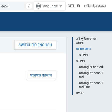
/
GITHUB
সাইন-ইন করুন
এই পৃষ্ঠায় যা যা
আছে
সারসংক্ষেপ
ফাংশন
ফাংশন
otDiagIsEnabled
otDiagProcessC
মতামত জানান
md
otDiagProcessC
mdLine
সম্পদ