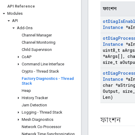
API Reference
ফাংশন
Modules
API
ot
Diag
Is
Enab
Instance
*a
I
Add-Ons
Channel Manager
ot
Diag
Proces
Channel Monitoring
Instance
*a
I
Child Supervision
uint8
_
t a
Args
*a
Args[]
,
cha
Co
AP
size
_
t a
Outpu
Command Line Interface
Crypto - Thread Stack
ot
Diag
Proces
Factory Diagnostics - Thread
Instance
*a
I
Stack
char *a
Strin
Heap
Output
,
size
_
Len)
History Tracker
Jam Detection
Logging - Thread Stack
ফাংশন
Mesh Diagnostics
Network Co-Processor
Network Time Synchronization