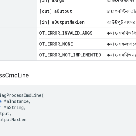
[in] a
Args
আর্গুমেন্ট একটি 
[out] a
Output
ডায়াগনস্টিক 
[in] a
Output
Max
Len
আউটপুট বাফার
OT
_
ERROR
_
INVALID
_
ARGS
কমান্ড সমর্থিত কি
OT
_
ERROR
_
NONE
কমান্ড সফলভাবে প
OT
_
ERROR
_
NOT
_
IMPLEMENTED
কমান্ড সমর্থিত নয
ss
Cmd
Line
iagProcessCmdLine
(
e
*
aInstance
,
r
*
aString
,
tput
,
utputMaxLen