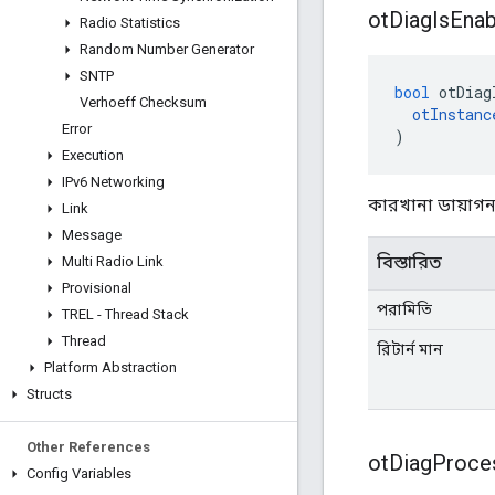
ot
Diag
Is
Enab
Radio Statistics
Random Number Generator
SNTP
bool
 otDiag
Verhoeff Checksum
otInstanc
Error
)
Execution
IPv6 Networking
কারখানা ডায়াগন
Link
Message
বিস্তারিত
Multi Radio Link
Provisional
পরামিতি
TREL - Thread Stack
Thread
রিটার্ন মান
Platform Abstraction
Structs
Other References
ot
Diag
Proce
Config Variables