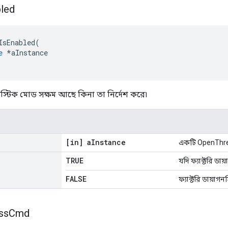
led
IsEnabled
(
e
*
aInstance
স্টিক মোড সক্ষম আছে কিনা তা নির্দেশ করে৷
[in] a
Instance
একটি OpenThrea
TRUE
যদি ফ্যাক্টরি ডা
FALSE
ফ্যাক্টরি ডায়া
ss
Cmd