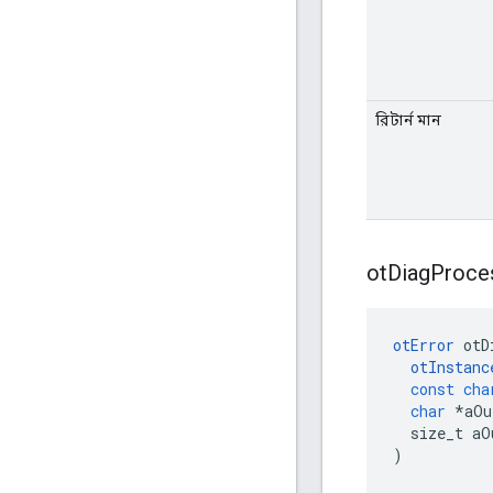
রিটার্ন মান
ot
Diag
Proce
otError
 otD
otInstanc
const
cha
char
*
aOu
  size_t aO
)