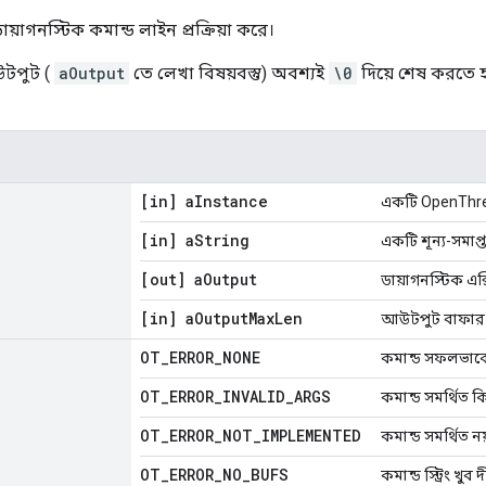
়াগনস্টিক কমান্ড লাইন প্রক্রিয়া করে।
টপুট (
aOutput
তে লেখা বিষয়বস্তু) অবশ্যই
\0
দিয়ে শেষ করতে 
[in] a
Instance
একটি OpenThrea
[in] a
String
একটি শূন্য-সমাপ্ত 
[out] a
Output
ডায়াগনস্টিক 
[in] a
Output
Max
Len
আউটপুট বাফার
OT
_
ERROR
_
NONE
কমান্ড সফলভাবে প
OT
_
ERROR
_
INVALID
_
ARGS
কমান্ড সমর্থিত কি
OT
_
ERROR
_
NOT
_
IMPLEMENTED
কমান্ড সমর্থিত নয
OT
_
ERROR
_
NO
_
BUFS
কমান্ড স্ট্রিং খুব দী