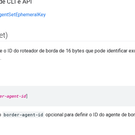
de CLI e API
gentSetEphemeralKey
et)
e o ID do roteador de borda de 16 bytes que pode identificar ex
.
er-agent-id
]
o
border-agent-id
opcional para definir o ID do agente de bor