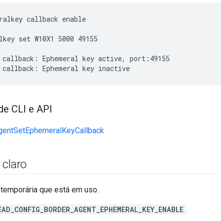
ralkey callback enable
lkey set W10X1 5000 49155

 callback: Ephemeral key active, port:49155

 callback: Ephemeral key inactive
de CLI e API
gentSetEphemeralKeyCallback
 claro
 temporária que está em uso.
EAD_CONFIG_BORDER_AGENT_EPHEMERAL_KEY_ENABLE
.