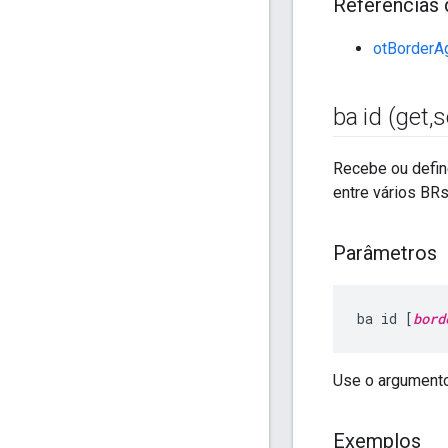
Referências 
otBorderA
ba id (get
,
s
Recebe ou defin
entre vários BRs
Parâmetros
ba id [
bord
Use o argument
Exemplos