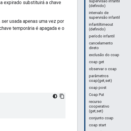
supervisão infantil
a expirado substituirá a chave
(definido)
intervalo de
supervisão infantil
rá ser usada apenas uma vez por
infantiltimeout
 chave temporária é apagada e o
(definido)
período infantil
cancelamento
direto
exclusão do coap
coap get
observar o coap
parâmetros
coap(get,set)
coap post
Coap Put
recurso
cooperativo
(get,set)
conjunto coap
coap start