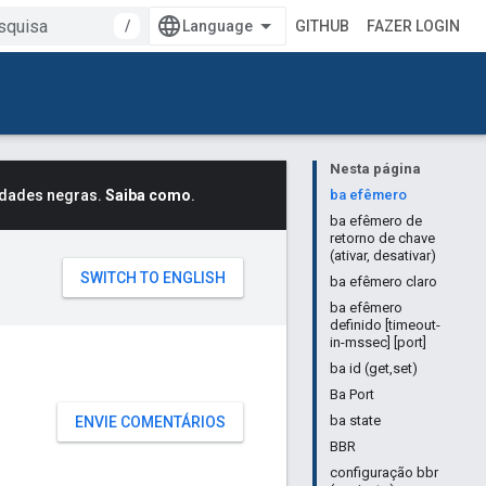
/
GITHUB
FAZER LOGIN
Nesta página
idades negras.
Saiba como
.
ba efêmero
ba efêmero de
retorno de chave
(ativar, desativar)
ba efêmero claro
ba efêmero
definido [timeout-
in-mssec] [port]
ba id (get,set)
Ba Port
ba state
ENVIE COMENTÁRIOS
BBR
configuração bbr