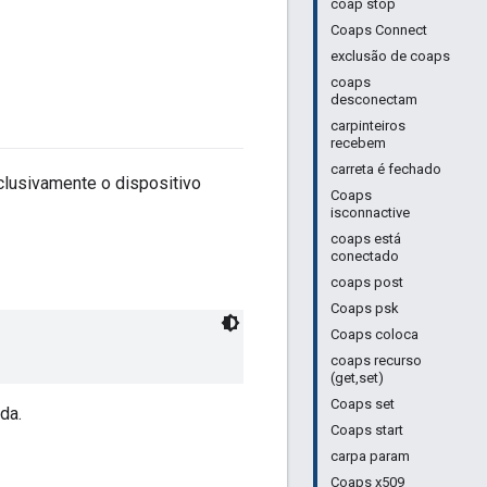
coap stop
Coaps Connect
exclusão de coaps
coaps
desconectam
carpinteiros
recebem
carreta é fechado
clusivamente o dispositivo
Coaps
isconnactive
coaps está
conectado
coaps post
Coaps psk
Coaps coloca
coaps recurso
(get,set)
Coaps set
da.
Coaps start
carpa param
Coaps x509