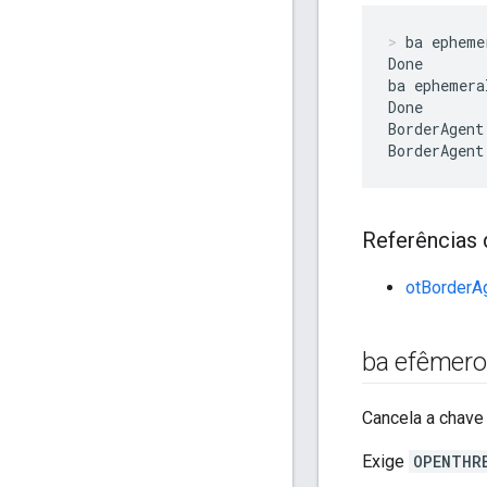
ba epheme
Done

ba ephemera
Done

BorderAgent
BorderAgent
Referências 
otBorderA
ba efêmero
Cancela a chave
Exige
OPENTHR