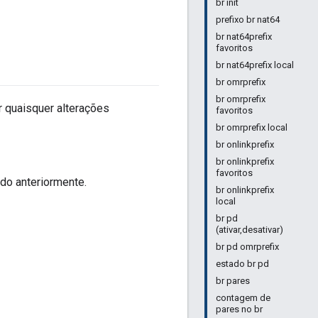
br init
prefixo br nat64
br nat64prefix
favoritos
br nat64prefix local
br omrprefix
br omrprefix
r quaisquer alterações
favoritos
br omrprefix local
br onlinkprefix
br onlinkprefix
favoritos
do anteriormente.
br onlinkprefix
local
br pd
(ativar,desativar)
br pd omrprefix
estado br pd
br pares
contagem de
pares no br