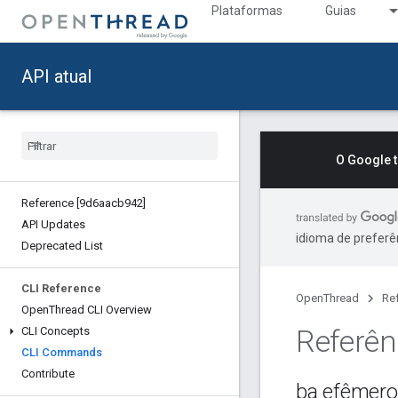
Plataformas
Guias
API atual
O Google 
Reference [9d6aacb942]
API Updates
idioma de preferê
Deprecated List
CLI Reference
OpenThread
Re
Open
Thread CLI Overview
Referên
CLI Concepts
CLI Commands
Contribute
ba efêmero