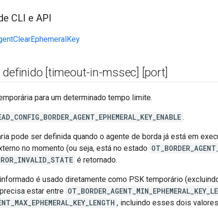
de CLI e API
gentClearEphemeralKey
 definido
[timeout-in-mssec] [port]
temporária para um determinado tempo limite.
EAD_CONFIG_BORDER_AGENT_EPHEMERAL_KEY_ENABLE
.
ria pode ser definida quando o agente de borda já está em exe
terno no momento (ou seja, está no estado
OT_BORDER_AGENT
RROR_INVALID_STATE
é retornado.
informado é usado diretamente como PSK temporário (excluindo
precisa estar entre
OT_BORDER_AGENT_MIN_EPHEMERAL_KEY_L
ENT_MAX_EPHEMERAL_KEY_LENGTH
, incluindo esses dois valores