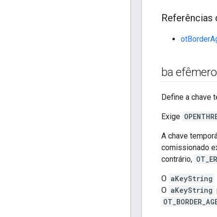
Referências 
otBorderA
ba efêmero
Define a chave 
Exige
OPENTHR
A chave temporá
comissionado ex
contrário,
OT_E
O
aKeyString
O
aKeyString
OT_BORDER_AG