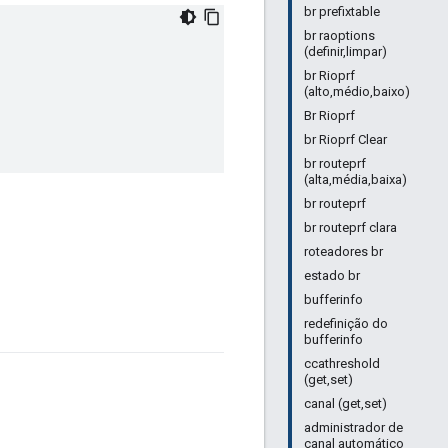
br prefixtable
br raoptions
(definir,limpar)
br Rioprf
(alto,médio,baixo)
Br Rioprf
br Rioprf Clear
br routeprf
(alta,média,baixa)
br routeprf
br routeprf clara
roteadores br
estado br
bufferinfo
redefinição do
bufferinfo
ccathreshold
(get,set)
canal (get,set)
administrador de
canal automático