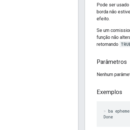
Pode ser usado 
borda não estiv
efeito.
Se um comission
função não alte
retornando
TRU
Parâmetros
Nenhum parâmet
Exemplos
ba epheme
Done