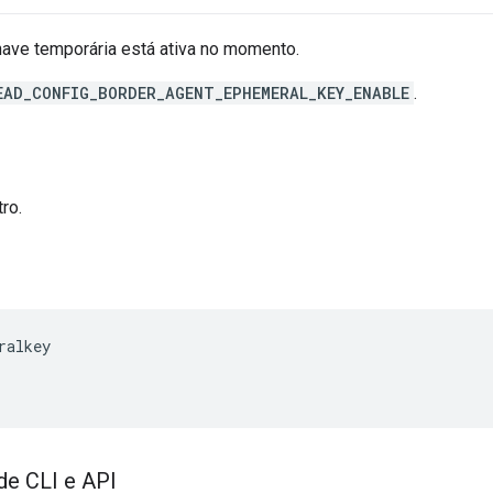
have temporária está ativa no momento.
EAD_CONFIG_BORDER_AGENT_EPHEMERAL_KEY_ENABLE
.
ro.
ralkey
de CLI e API