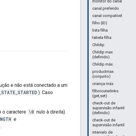
monitor do canal
canal preferido
canal compatível
filho (ID)
lista filha
tabela filha
Childip
Childip max
(definido)
Childip máx.
productmax
(conjunto)
criança máx.
cução e não está conectado a um
filhorouterlinks
_STATE_STARTED
). Caso
(get,set)
check-out de
supervisão infantil
 o caractere
\0
nulo à direita).
(definido)
ENGTH
e
check-out de
supervisão infantil
.
intervalo de