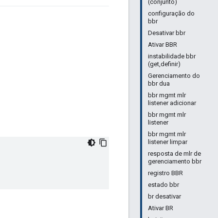
(conjunto)
configuração do
bbr
Desativar bbr
Ativar BBR
instabilidade bbr
(get,definir)
Gerenciamento do
bbr dua
bbr mgmt mlr
listener adicionar
bbr mgmt mlr
listener
bbr mgmt mlr
listener limpar
resposta de mlr de
gerenciamento bbr
registro BBR
estado bbr
br desativar
Ativar BR