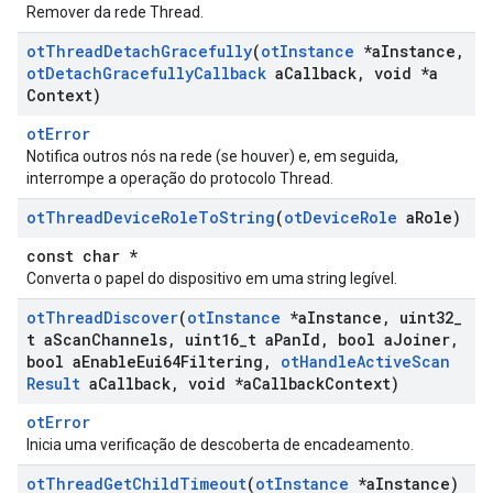
Remover da rede Thread.
ot
Thread
Detach
Gracefully
(
ot
Instance
*a
Instance
,
ot
Detach
Gracefully
Callback
a
Callback
,
void *a
Context)
otError
Notifica outros nós na rede (se houver) e, em seguida,
interrompe a operação do protocolo Thread.
ot
Thread
Device
Role
To
String
(
ot
Device
Role
a
Role)
const char *
Converta o papel do dispositivo em uma string legível.
ot
Thread
Discover
(
ot
Instance
*a
Instance
,
uint32
_
t a
Scan
Channels
,
uint16
_
t a
Pan
Id
,
bool a
Joiner
,
bool a
Enable
Eui64Filtering
,
ot
Handle
Active
Scan
Result
a
Callback
,
void *a
Callback
Context)
otError
Inicia uma verificação de descoberta de encadeamento.
ot
Thread
Get
Child
Timeout
(
ot
Instance
*a
Instance)