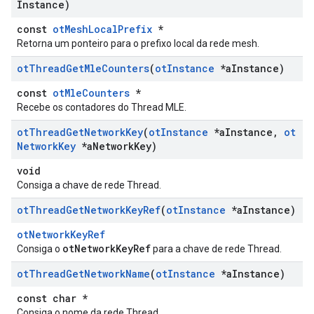
Instance)
const
otMeshLocalPrefix
*
Retorna um ponteiro para o prefixo local da rede mesh.
ot
Thread
Get
Mle
Counters
(
ot
Instance
*a
Instance)
const
otMleCounters
*
Recebe os contadores do Thread MLE.
ot
Thread
Get
Network
Key
(
ot
Instance
*a
Instance
,
ot
Network
Key
*a
Network
Key)
void
Consiga a chave de rede Thread.
ot
Thread
Get
Network
Key
Ref
(
ot
Instance
*a
Instance)
otNetworkKeyRef
otNetworkKeyRef
Consiga o
para a chave de rede Thread.
ot
Thread
Get
Network
Name
(
ot
Instance
*a
Instance)
const char *
Consiga o nome da rede Thread.