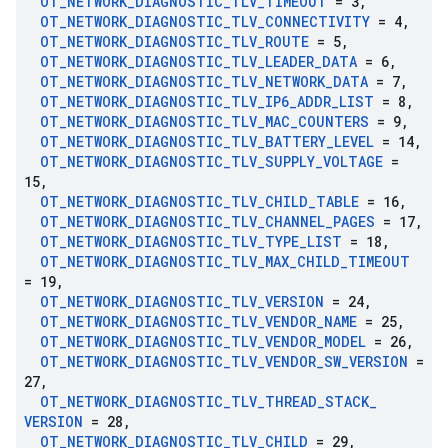
OT
_
NETWORK
_
DIAGNOSTIC
_
TLV
_
TIMEOUT
= 3
,
OT
_
NETWORK
_
DIAGNOSTIC
_
TLV
_
CONNECTIVITY
= 4
,
OT
_
NETWORK
_
DIAGNOSTIC
_
TLV
_
ROUTE
= 5
,
OT
_
NETWORK
_
DIAGNOSTIC
_
TLV
_
LEADER
_
DATA
= 6
,
OT
_
NETWORK
_
DIAGNOSTIC
_
TLV
_
NETWORK
_
DATA
= 7
,
OT
_
NETWORK
_
DIAGNOSTIC
_
TLV
_
IP6
_
ADDR
_
LIST
= 8
,
OT
_
NETWORK
_
DIAGNOSTIC
_
TLV
_
MAC
_
COUNTERS
= 9
,
OT
_
NETWORK
_
DIAGNOSTIC
_
TLV
_
BATTERY
_
LEVEL
= 14
,
OT
_
NETWORK
_
DIAGNOSTIC
_
TLV
_
SUPPLY
_
VOLTAGE
=
15
,
OT
_
NETWORK
_
DIAGNOSTIC
_
TLV
_
CHILD
_
TABLE
= 16
,
OT
_
NETWORK
_
DIAGNOSTIC
_
TLV
_
CHANNEL
_
PAGES
= 17
,
OT
_
NETWORK
_
DIAGNOSTIC
_
TLV
_
TYPE
_
LIST
= 18
,
OT
_
NETWORK
_
DIAGNOSTIC
_
TLV
_
MAX
_
CHILD
_
TIMEOUT
= 19
,
OT
_
NETWORK
_
DIAGNOSTIC
_
TLV
_
VERSION
= 24
,
OT
_
NETWORK
_
DIAGNOSTIC
_
TLV
_
VENDOR
_
NAME
= 25
,
OT
_
NETWORK
_
DIAGNOSTIC
_
TLV
_
VENDOR
_
MODEL
= 26
,
OT
_
NETWORK
_
DIAGNOSTIC
_
TLV
_
VENDOR
_
SW
_
VERSION
=
27
,
OT
_
NETWORK
_
DIAGNOSTIC
_
TLV
_
THREAD
_
STACK
_
VERSION
= 28
,
OT
_
NETWORK
_
DIAGNOSTIC
_
TLV
_
CHILD
= 29
,