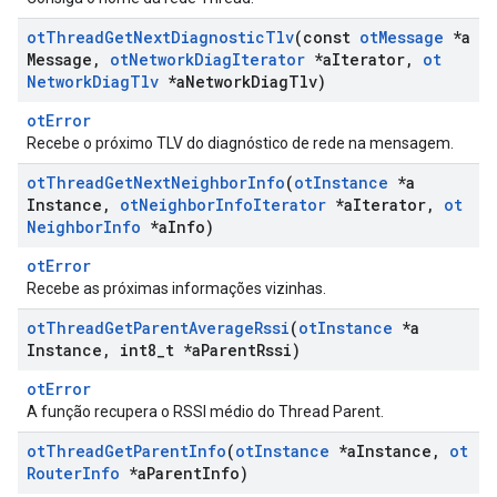
ot
Thread
Get
Next
Diagnostic
Tlv
(const
ot
Message
*a
Message
,
ot
Network
Diag
Iterator
*a
Iterator
,
ot
Network
Diag
Tlv
*a
Network
Diag
Tlv)
otError
Recebe o próximo TLV do diagnóstico de rede na mensagem.
ot
Thread
Get
Next
Neighbor
Info
(
ot
Instance
*a
Instance
,
ot
Neighbor
Info
Iterator
*a
Iterator
,
ot
Neighbor
Info
*a
Info)
otError
Recebe as próximas informações vizinhas.
ot
Thread
Get
Parent
Average
Rssi
(
ot
Instance
*a
Instance
,
int8
_
t *a
Parent
Rssi)
otError
A função recupera o RSSI médio do Thread Parent.
ot
Thread
Get
Parent
Info
(
ot
Instance
*a
Instance
,
ot
Router
Info
*a
Parent
Info)