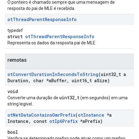
O ponteiro é chamado sempre que uma mensagem de
resposta do pai de MLE é recebida.
ot
Thread
Parent
Response
Info
typedef
struct
otThreadParentResponseInfo
Representa os dados da resposta pai de MLE.
remotas
ot
Convert
Duration
In
Seconds
To
String
(uint32
_
t a
Duration
,
char *a
Buffer
,
uint16
_
t a
Size)
void
uint32_t
Converte uma duração de
(em segundos) em uma
string legível.
ot
Net
Data
Contains
Omr
Prefix
(
ot
Instance
*a
Instance
,
const
ot
Ip6Prefix
*a
Prefix)
bool
Verifica se determinado prefixo pode atuar como um prefixo