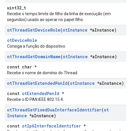
uint32_t
Recebe o tempo limite de filho da linha de execução (em
segundos) usado ao operar no papel filho.
ot
Thread
Get
Device
Role
(
ot
Instance
*a
Instance)
otDeviceRole
Consiga a função do dispositivo.
ot
Thread
Get
Domain
Name
(
ot
Instance
*a
Instance)
const char *
Recebe o nome de domínio do Thread.
ot
Thread
Get
Extended
Pan
Id
(
ot
Instance
*a
Instance)
const
otExtendedPanId
*
Recebe o ID PAN IEEE 802.15.4.
ot
Thread
Get
Fixed
Dua
Interface
Identifier
(
ot
Instance
*a
Instance)
const
otIp6InterfaceIdentifier
*