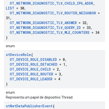
OT
_
NETWORK
_
DIAGNOSTIC
_
TLV
_
CHILD
_
IP6
_
ADDR
_
LIST
= 30
,
OT
_
NETWORK
_
DIAGNOSTIC
_
TLV
_
ROUTER
_
NEIGHBOR
=
31
,
OT
_
NETWORK
_
DIAGNOSTIC
_
TLV
_
ANSWER
= 32
,
OT
_
NETWORK
_
DIAGNOSTIC
_
TLV
_
QUERY
_
ID
= 33
,
OT
_
NETWORK
_
DIAGNOSTIC
_
TLV
_
MLE
_
COUNTERS
= 34
}
enum
ot
Device
Role
{
OT
_
DEVICE
_
ROLE
_
DISABLED
= 0
,
OT
_
DEVICE
_
ROLE
_
DETACHED
= 1
,
OT
_
DEVICE
_
ROLE
_
CHILD
= 2
,
OT
_
DEVICE
_
ROLE
_
ROUTER
= 3
,
OT
_
DEVICE
_
ROLE
_
LEADER
= 4
}
enum
Representa um papel de dispositivo Thread.
ot
Net
Data
Publisher
Event
{