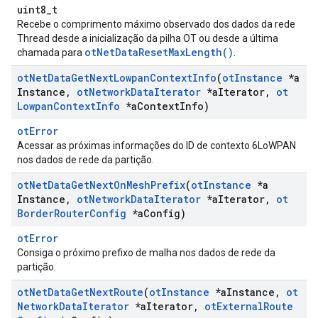
uint8_t
Recebe o comprimento máximo observado dos dados da rede
Thread desde a inicialização da pilha OT ou desde a última
otNetDataResetMaxLength()
chamada para
.
ot
Net
Data
Get
Next
Lowpan
Context
Info
(
ot
Instance
*a
Instance
,
ot
Network
Data
Iterator
*a
Iterator
,
ot
Lowpan
Context
Info
*a
Context
Info)
otError
Acessar as próximas informações do ID de contexto 6LoWPAN
nos dados de rede da partição.
ot
Net
Data
Get
Next
On
Mesh
Prefix
(
ot
Instance
*a
Instance
,
ot
Network
Data
Iterator
*a
Iterator
,
ot
Border
Router
Config
*a
Config)
otError
Consiga o próximo prefixo de malha nos dados de rede da
partição.
ot
Net
Data
Get
Next
Route
(
ot
Instance
*a
Instance
,
ot
Network
Data
Iterator
*a
Iterator
,
ot
External
Route