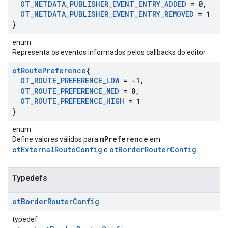
OT
_
NETDATA
_
PUBLISHER
_
EVENT
_
ENTRY
_
ADDED
= 0
,
OT
_
NETDATA
_
PUBLISHER
_
EVENT
_
ENTRY
_
REMOVED
= 1
}
enum
Representa os eventos informados pelos callbacks do editor.
ot
Route
Preference
{
OT
_
ROUTE
_
PREFERENCE
_
LOW
= -1
,
OT
_
ROUTE
_
PREFERENCE
_
MED
= 0
,
OT
_
ROUTE
_
PREFERENCE
_
HIGH
= 1
}
enum
mPreference
Define valores válidos para
em
otExternalRouteConfig
otBorderRouterConfig
e
.
Typedefs
ot
Border
Router
Config
typedef