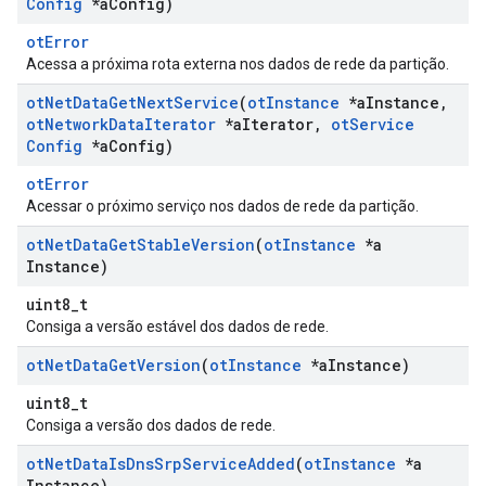
Config
*a
Config)
otError
Acessa a próxima rota externa nos dados de rede da partição.
ot
Net
Data
Get
Next
Service
(
ot
Instance
*a
Instance
,
ot
Network
Data
Iterator
*a
Iterator
,
ot
Service
Config
*a
Config)
otError
Acessar o próximo serviço nos dados de rede da partição.
ot
Net
Data
Get
Stable
Version
(
ot
Instance
*a
Instance)
uint8_t
Consiga a versão estável dos dados de rede.
ot
Net
Data
Get
Version
(
ot
Instance
*a
Instance)
uint8_t
Consiga a versão dos dados de rede.
ot
Net
Data
Is
Dns
Srp
Service
Added
(
ot
Instance
*a
Instance)