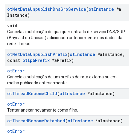
ot
Net
Data
Unpublish
Dns
Srp
Service
(
ot
Instance
*a
Instance)
void
Cancela a publicação de qualquer entrada de serviço DNS/SRP
(Anycast ou Unicast) adicionada anteriormente dos dados da
rede Thread.
ot
Net
Data
Unpublish
Prefix
(
ot
Instance
*a
Instance
,
const
ot
Ip6Prefix
*a
Prefix)
otError
Cancela a publicação de um prefixo de rota externa ou em
malha publicado anteriormente.
ot
Thread
Become
Child
(
ot
Instance
*a
Instance)
otError
Tentar anexar novamente como filho.
ot
Thread
Become
Detached
(
ot
Instance
*a
Instance)
otError