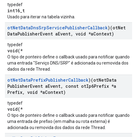
typedef
int16_t
Usado para iterar na tabela vizinha.
ot
Net
Data
Dns
Srp
Service
Publisher
Callback
)(ot
Net
Data
Publisher
Event a
Event
,
void *a
Context)
typedef
void(*
O tipo de ponteiro define o callback usado para notificar quando
uma entrada "Serviço DNS/SRP" é adicionada ou removida dos
dados da rede Thread.
ot
Net
Data
Prefix
Publisher
Callback
)(ot
Net
Data
Publisher
Event a
Event
,
const ot
Ip6Prefix *a
Prefix
,
void *a
Context)
typedef
void(*
O tipo de ponteiro define o callback usado para notificar quando
uma entrada de prefixo (em malha ou rota externa) é
adicionada ou removida dos dados da rede Thread.