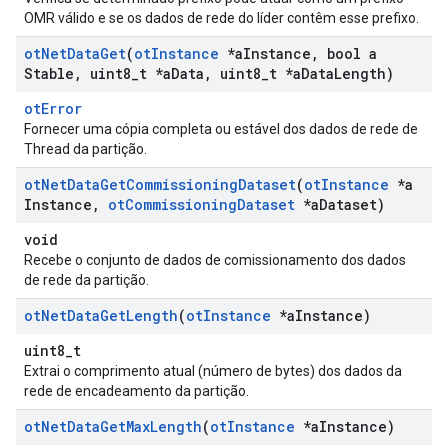
OMR válido e se os dados de rede do líder contêm esse prefixo.
ot
Net
Data
Get
(
ot
Instance
*a
Instance
,
bool a
Stable
,
uint8
_
t *a
Data
,
uint8
_
t *a
Data
Length)
otError
Fornecer uma cópia completa ou estável dos dados de rede de
Thread da partição.
ot
Net
Data
Get
Commissioning
Dataset
(
ot
Instance
*a
Instance
,
ot
Commissioning
Dataset
*a
Dataset)
void
Recebe o conjunto de dados de comissionamento dos dados
de rede da partição.
ot
Net
Data
Get
Length
(
ot
Instance
*a
Instance)
uint8_t
Extrai o comprimento atual (número de bytes) dos dados da
rede de encadeamento da partição.
ot
Net
Data
Get
Max
Length
(
ot
Instance
*a
Instance)