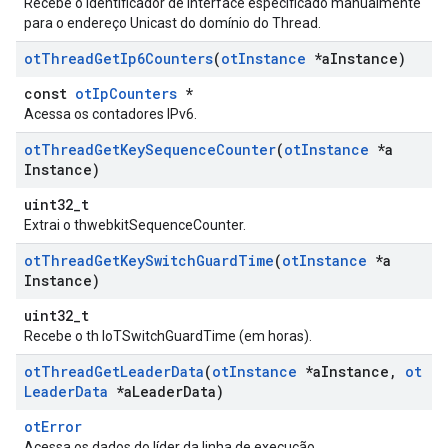
Recebe o identificador de interface especificado manualmente
para o endereço Unicast do domínio do Thread.
ot
Thread
Get
Ip6Counters
(
ot
Instance
*a
Instance)
const
otIpCounters
*
Acessa os contadores IPv6.
ot
Thread
Get
Key
Sequence
Counter
(
ot
Instance
*a
Instance)
uint32_t
Extrai o thwebkitSequenceCounter.
ot
Thread
Get
Key
Switch
Guard
Time
(
ot
Instance
*a
Instance)
uint32_t
Recebe o th IoTSwitchGuardTime (em horas).
ot
Thread
Get
Leader
Data
(
ot
Instance
*a
Instance
,
ot
Leader
Data
*a
Leader
Data)
otError
Acessa os dados do líder da linha de execução.