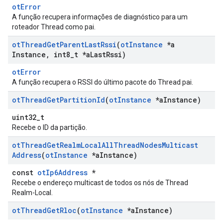
otError
A função recupera informações de diagnóstico para um
roteador Thread como pai.
ot
Thread
Get
Parent
Last
Rssi
(
ot
Instance
*a
Instance
,
int8
_
t *a
Last
Rssi)
otError
A função recupera o RSSI do último pacote do Thread pai.
ot
Thread
Get
Partition
Id
(
ot
Instance
*a
Instance)
uint32_t
Recebe o ID da partição.
ot
Thread
Get
Realm
Local
All
Thread
Nodes
Multicast
Address
(
ot
Instance
*a
Instance)
const
otIp6Address
*
Recebe o endereço multicast de todos os nós de Thread
Realm-Local.
ot
Thread
Get
Rloc
(
ot
Instance
*a
Instance)