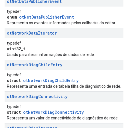
ot
Net
Data
Publisher
Event
typedef
enum
otNetDataPublisherEvent
Representa os eventos informados pelos callbacks do editor.
ot
Network
Data
Iterator
typedef
uint32_t
Usado para iterar informações de dados de rede.
ot
Network
Diag
Child
Entry
typedef
struct
otNetworkDiagChildEntry
Representa uma entrada de tabela filha de diagnóstico de rede.
ot
Network
Diag
Connectivity
typedef
struct
otNetworkDiagConnectivity
Representa um valor de conectividade de diagnóstico de rede.