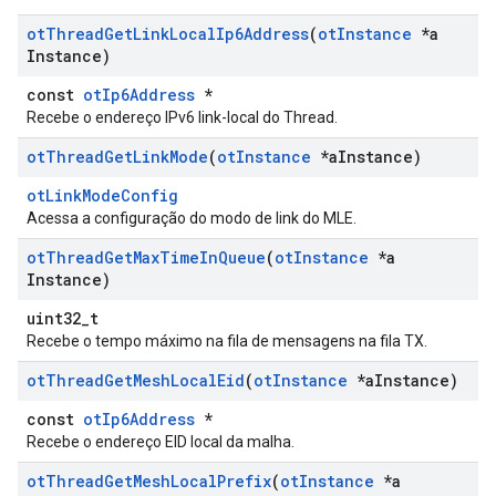
ot
Thread
Get
Link
Local
Ip6Address
(
ot
Instance
*a
Instance)
const
otIp6Address
*
Recebe o endereço IPv6 link-local do Thread.
ot
Thread
Get
Link
Mode
(
ot
Instance
*a
Instance)
otLinkModeConfig
Acessa a configuração do modo de link do MLE.
ot
Thread
Get
Max
Time
In
Queue
(
ot
Instance
*a
Instance)
uint32_t
Recebe o tempo máximo na fila de mensagens na fila TX.
ot
Thread
Get
Mesh
Local
Eid
(
ot
Instance
*a
Instance)
const
otIp6Address
*
Recebe o endereço EID local da malha.
ot
Thread
Get
Mesh
Local
Prefix
(
ot
Instance
*a