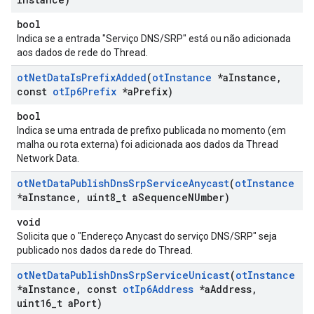
bool
Indica se a entrada "Serviço DNS/SRP" está ou não adicionada
aos dados de rede do Thread.
ot
Net
Data
Is
Prefix
Added
(
ot
Instance
*a
Instance
,
const
ot
Ip6Prefix
*a
Prefix)
bool
Indica se uma entrada de prefixo publicada no momento (em
malha ou rota externa) foi adicionada aos dados da Thread
Network Data.
ot
Net
Data
Publish
Dns
Srp
Service
Anycast
(
ot
Instance
*a
Instance
,
uint8
_
t a
Sequence
NUmber)
void
Solicita que o "Endereço Anycast do serviço DNS/SRP" seja
publicado nos dados da rede do Thread.
ot
Net
Data
Publish
Dns
Srp
Service
Unicast
(
ot
Instance
*a
Instance
,
const
ot
Ip6Address
*a
Address
,
uint16
_
t a
Port)