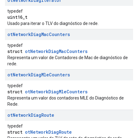
ot
Network
Diag
Iterator
typedef
uint16_t
Usado para iterar o TLV do diagnóstico de rede.
ot
Network
Diag
Mac
Counters
typedef
struct
otNetworkDiagMacCounters
Representa um valor de Contadores de Mac de diagnóstico de
rede.
ot
Network
Diag
Mle
Counters
typedef
struct
otNetworkDiagMleCounters
Representa um valor dos contadores MLE do Diagnóstico de
Rede.
ot
Network
Diag
Route
typedef
struct
otNetworkDiagRoute