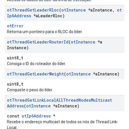
ot
Thread
Get
Leader
Rloc
(
ot
Instance
*a
Instance
,
ot
Ip6Address
*a
Leader
Rloc)
otError
Retorna um ponteiro para o RLOC do líder.
ot
Thread
Get
Leader
Router
Id
(
ot
Instance
*a
Instance)
uint8_t
Consiga o ID do roteador do líder.
ot
Thread
Get
Leader
Weight
(
ot
Instance
*a
Instance)
uint8_t
Conquiste o peso do líder.
ot
Thread
Get
Link
Local
All
Thread
Nodes
Multicast
Address
(
ot
Instance
*a
Instance)
const
otIp6Address
*
Recebe o endereço multicast de todos os nós de Thread Link-
Local.