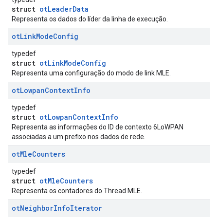
struct
otLeaderData
Representa os dados do líder da linha de execução.
ot
Link
Mode
Config
typedef
struct
otLinkModeConfig
Representa uma configuração do modo de link MLE.
ot
Lowpan
Context
Info
typedef
struct
otLowpanContextInfo
Representa as informações do ID de contexto 6LoWPAN
associadas a um prefixo nos dados de rede.
ot
Mle
Counters
typedef
struct
otMleCounters
Representa os contadores do Thread MLE.
ot
Neighbor
Info
Iterator