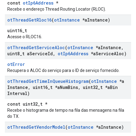
const
otIp6Address
*
Recebe o endereço Thread Routing Locator (RLOC).
ot
Thread
Get
Rloc16
(
ot
Instance
*a
Instance)
uint16_t
Acesse o RLOC16.
ot
Thread
Get
Service
Aloc
(
ot
Instance
*a
Instance
,
uint8
_
t a
Service
Id
,
ot
Ip6Address
*a
Service
Aloc)
otError
Recupera o ALOC do serviço para o ID de serviço fornecido.
ot
Thread
Get
Time
In
Queue
Histogram
(
ot
Instance
*a
Instance
,
uint16
_
t *a
Num
Bins
,
uint32
_
t *a
Bin
Interval)
const uint32_t *
Recebe o histograma de tempo na fila das mensagens na fila
do TX.
ot
Thread
Get
Vendor
Model
(
ot
Instance
*a
Instance)