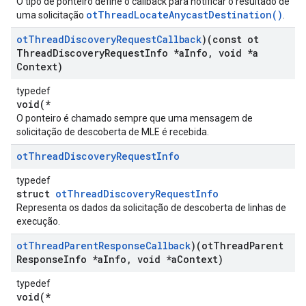
O tipo de ponteiro define o callback para notificar o resultado de
otThreadLocateAnycastDestination()
uma solicitação
.
ot
Thread
Discovery
Request
Callback
)(const ot
Thread
Discovery
Request
Info *a
Info
,
void *a
Context)
typedef
void(*
O ponteiro é chamado sempre que uma mensagem de
solicitação de descoberta de MLE é recebida.
ot
Thread
Discovery
Request
Info
typedef
struct
otThreadDiscoveryRequestInfo
Representa os dados da solicitação de descoberta de linhas de
execução.
ot
Thread
Parent
Response
Callback
)(ot
Thread
Parent
Response
Info *a
Info
,
void *a
Context)
typedef
void(*