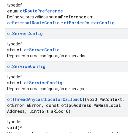
typedef
enum
otRoutePreference
mPreference
Define valores válidos para
em
otExternalRouteConfig
otBorderRouterConfig
e
.
ot
Server
Config
typedef
struct
otServerConfig
Representa uma configuração do servidor.
ot
Service
Config
typedef
struct
otServiceConfig
Representa uma configuração de serviço.
ot
Thread
Anycast
Locator
Callback
)(void *a
Context
,
ot
Error a
Error
,
const ot
Ip6Address *a
Mesh
Local
Address
,
uint16
_
t a
Rloc16)
typedef
void(*