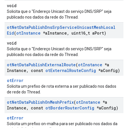
void
Solicita que o "Endereço Unicast do serviço DNS/SRP" seja
publicado nos dados da rede do Thread.
ot
Net
Data
Publish
Dns
Srp
Service
Unicast
Mesh
Local
Eid
(
ot
Instance
*a
Instance
,
uint16
_
t a
Port)
void
Solicita que o "Endereço Unicast do serviço DNS/SRP" seja
publicado nos dados da rede do Thread.
ot
Net
Data
Publish
External
Route
(
ot
Instance
*a
Instance
,
const
ot
External
Route
Config
*a
Config)
otError
Solicita um prefixo de rota externa a ser publicado nos dados
de rede do Thread.
ot
Net
Data
Publish
On
Mesh
Prefix
(
ot
Instance
*a
Instance
,
const
ot
Border
Router
Config
*a
Config)
otError
Solicita um prefixo on-malha para ser publicado nos dados da