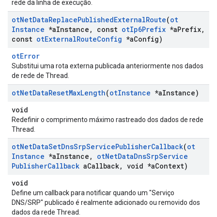
rede da linha de execução.
ot
Net
Data
Replace
Published
External
Route
(
ot
Instance
*a
Instance
,
const
ot
Ip6Prefix
*a
Prefix
,
const
ot
External
Route
Config
*a
Config)
otError
Substitui uma rota externa publicada anteriormente nos dados
de rede de Thread.
ot
Net
Data
Reset
Max
Length
(
ot
Instance
*a
Instance)
void
Redefinir o comprimento máximo rastreado dos dados de rede
Thread.
ot
Net
Data
Set
Dns
Srp
Service
Publisher
Callback
(
ot
Instance
*a
Instance
,
ot
Net
Data
Dns
Srp
Service
Publisher
Callback
a
Callback
,
void *a
Context)
void
Define um callback para notificar quando um "Serviço
DNS/SRP" publicado é realmente adicionado ou removido dos
dados da rede Thread.