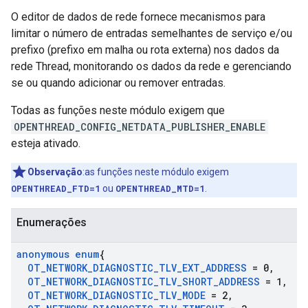
O editor de dados de rede fornece mecanismos para
limitar o número de entradas semelhantes de serviço e/ou
prefixo (prefixo em malha ou rota externa) nos dados da
rede Thread, monitorando os dados da rede e gerenciando
se ou quando adicionar ou remover entradas.
Todas as funções neste módulo exigem que
OPENTHREAD_CONFIG_NETDATA_PUBLISHER_ENABLE
esteja ativado.
Observação
:as funções neste módulo exigem
OPENTHREAD_FTD=1
ou
OPENTHREAD_MTD=1
.
Enumerações
anonymous enum
{
OT
_
NETWORK
_
DIAGNOSTIC
_
TLV
_
EXT
_
ADDRESS
= 0
,
OT
_
NETWORK
_
DIAGNOSTIC
_
TLV
_
SHORT
_
ADDRESS
= 1
,
OT
_
NETWORK
_
DIAGNOSTIC
_
TLV
_
MODE
= 2
,