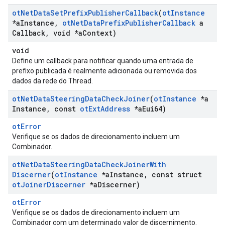
ot
Net
Data
Set
Prefix
Publisher
Callback
(
ot
Instance
*a
Instance
,
ot
Net
Data
Prefix
Publisher
Callback
a
Callback
,
void *a
Context)
void
Define um callback para notificar quando uma entrada de
prefixo publicada é realmente adicionada ou removida dos
dados da rede do Thread.
ot
Net
Data
Steering
Data
Check
Joiner
(
ot
Instance
*a
Instance
,
const
ot
Ext
Address
*a
Eui64)
otError
Verifique se os dados de direcionamento incluem um
Combinador.
ot
Net
Data
Steering
Data
Check
Joiner
With
Discerner
(
ot
Instance
*a
Instance
,
const struct
ot
Joiner
Discerner
*a
Discerner)
otError
Verifique se os dados de direcionamento incluem um
Combinador com um determinado valor de discernimento.