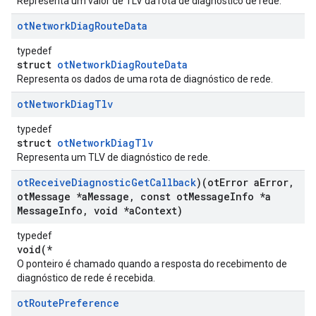
Representa um valor de TLV da rota de diagnóstico de rede.
ot
Network
Diag
Route
Data
typedef
struct
otNetworkDiagRouteData
Representa os dados de uma rota de diagnóstico de rede.
ot
Network
Diag
Tlv
typedef
struct
otNetworkDiagTlv
Representa um TLV de diagnóstico de rede.
ot
Receive
Diagnostic
Get
Callback
)(ot
Error a
Error
,
ot
Message *a
Message
,
const ot
Message
Info *a
Message
Info
,
void *a
Context)
typedef
void(*
O ponteiro é chamado quando a resposta do recebimento de
diagnóstico de rede é recebida.
ot
Route
Preference