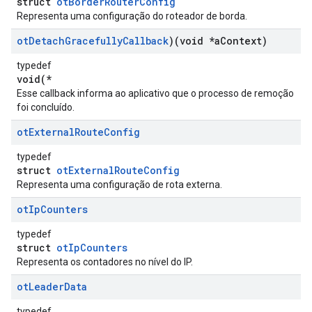
struct
otBorderRouterConfig
Representa uma configuração do roteador de borda.
ot
Detach
Gracefully
Callback
)(void *a
Context)
typedef
void(*
Esse callback informa ao aplicativo que o processo de remoção
foi concluído.
ot
External
Route
Config
typedef
struct
otExternalRouteConfig
Representa uma configuração de rota externa.
ot
Ip
Counters
typedef
struct
otIpCounters
Representa os contadores no nível do IP.
ot
Leader
Data
typedef