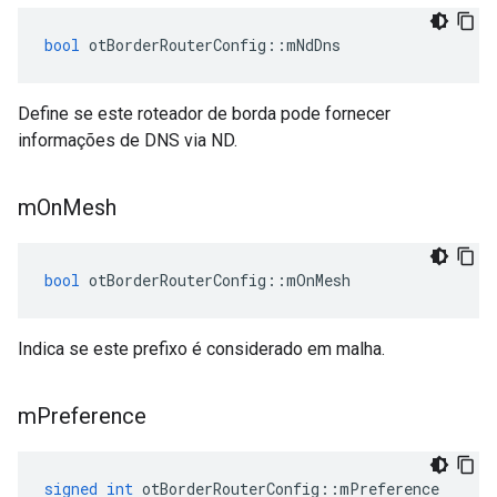
bool
 otBorderRouterConfig
::
mNdDns
Define se este roteador de borda pode fornecer
informações de DNS via ND.
m
On
Mesh
bool
 otBorderRouterConfig
::
mOnMesh
Indica se este prefixo é considerado em malha.
m
Preference
signed
int
 otBorderRouterConfig
::
mPreference