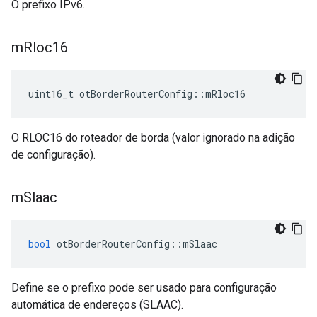
O prefixo IPv6.
m
Rloc16
uint16_t otBorderRouterConfig
::
mRloc16
O RLOC16 do roteador de borda (valor ignorado na adição
de configuração).
m
Slaac
bool
 otBorderRouterConfig
::
mSlaac
Define se o prefixo pode ser usado para configuração
automática de endereços (SLAAC).