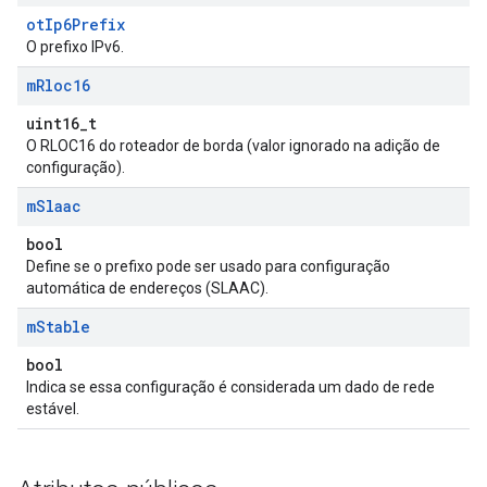
otIp6Prefix
O prefixo IPv6.
m
Rloc16
uint16_t
O RLOC16 do roteador de borda (valor ignorado na adição de
configuração).
m
Slaac
bool
Define se o prefixo pode ser usado para configuração
automática de endereços (SLAAC).
m
Stable
bool
Indica se essa configuração é considerada um dado de rede
estável.