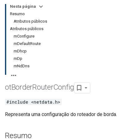
Nesta página
Resumo
Atributos públicos
Atributos públicos
mConfigure
mDefaultRoute
mDhcp
mDp
mNdDns
ot
Border
Router
Config
#include <netdata.h>
Representa uma configuração do roteador de borda.
Resumo