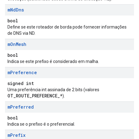
m
Nd
Dns
bool
Define se este roteador de borda pode fornecer informações
de DNS via ND.
m
On
Mesh
bool
Indica se este prefixo é considerado em malha.
m
Preference
signed int
Uma preferência int assinada de 2 bits (valores
OT_ROUTE_PREFERENCE_*
).
m
Preferred
bool
Indica se o prefixo é o preferencial.
m
Prefix