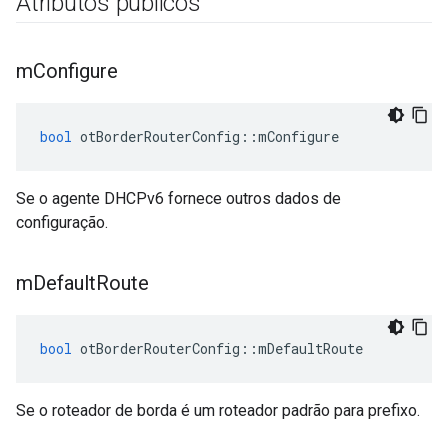
Atributos públicos
m
Configure
bool
 otBorderRouterConfig
::
mConfigure
Se o agente DHCPv6 fornece outros dados de
configuração.
m
Default
Route
bool
 otBorderRouterConfig
::
mDefaultRoute
Se o roteador de borda é um roteador padrão para prefixo.