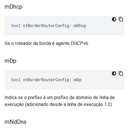
m
Dhcp
bool
 otBorderRouterConfig
::
mDhcp
Se o roteador de borda é agente DHCPv6.
m
Dp
bool
 otBorderRouterConfig
::
mDp
Indica se o prefixo é um prefixo de domínio de linha de
execução (adicionado desde a linha de execução 1.2).
m
Nd
Dns