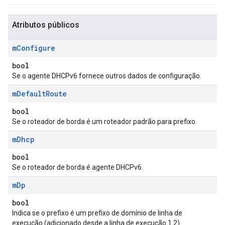
Atributos públicos
m
Configure
bool
Se o agente DHCPv6 fornece outros dados de configuração.
m
Default
Route
bool
Se o roteador de borda é um roteador padrão para prefixo.
m
Dhcp
bool
Se o roteador de borda é agente DHCPv6.
m
Dp
bool
Indica se o prefixo é um prefixo de domínio de linha de
execução (adicionado desde a linha de execução 1.2).