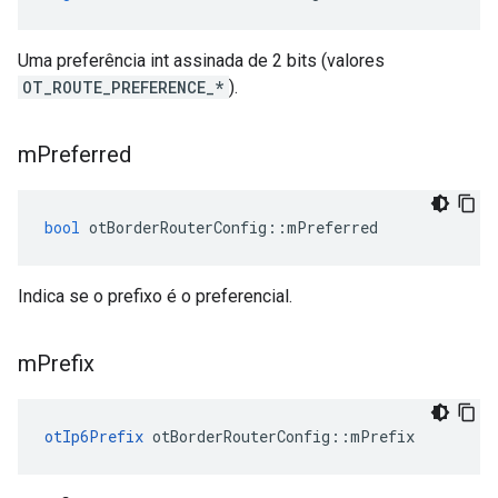
Uma preferência int assinada de 2 bits (valores
OT_ROUTE_PREFERENCE_*
).
m
Preferred
bool
 otBorderRouterConfig
::
mPreferred
Indica se o prefixo é o preferencial.
m
Prefix
otIp6Prefix
 otBorderRouterConfig
::
mPrefix