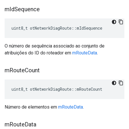
m
Id
Sequence
uint8_t otNetworkDiagRoute
::
mIdSequence
O número de sequência associado ao conjunto de
atribuições do ID do roteador em
mRouteData
.
m
Route
Count
uint8_t otNetworkDiagRoute
::
mRouteCount
Número de elementos em
mRouteData
.
m
Route
Data