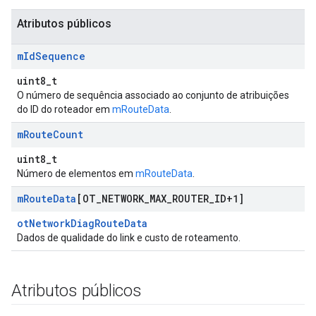
Atributos públicos
m
Id
Sequence
uint8_t
O número de sequência associado ao conjunto de atribuições
do ID do roteador em
mRouteData
.
m
Route
Count
uint8_t
Número de elementos em
mRouteData
.
m
Route
Data
[OT
_
NETWORK
_
MAX
_
ROUTER
_
ID+1]
otNetworkDiagRouteData
Dados de qualidade do link e custo de roteamento.
Atributos públicos