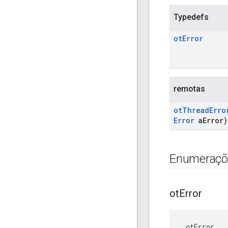
Typedefs
ot
Error
remotas
ot
Thread
Erro
Error
a
Error)
Enumeraçõ
ot
Error
 otError