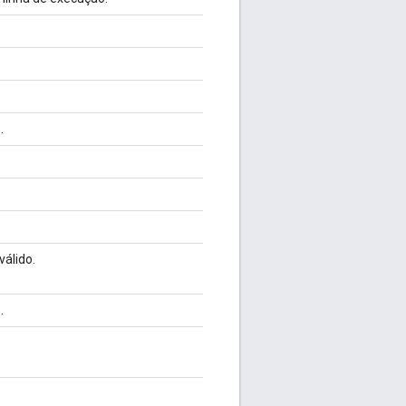
.
álido.
.