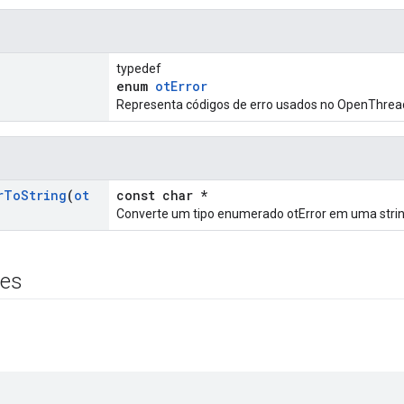
typedef
enum
otError
Representa códigos de erro usados no OpenThrea
r
To
String
(
ot
const char *
Converte um tipo enumerado otError em uma strin
es