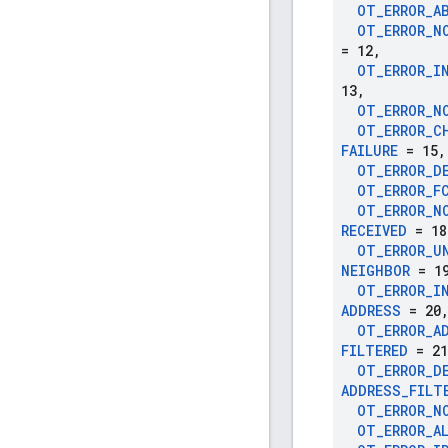
OT
_
ERROR
_
A
OT
_
ERROR
_
N
= 12
,
OT
_
ERROR
_
I
13
,
OT
_
ERROR
_
N
OT
_
ERROR
_
C
FAILURE
= 15
,
OT
_
ERROR
_
D
OT
_
ERROR
_
F
OT
_
ERROR
_
N
RECEIVED
= 18
OT
_
ERROR
_
U
NEIGHBOR
= 1
OT
_
ERROR
_
I
ADDRESS
= 20
OT
_
ERROR
_
A
FILTERED
= 21
OT
_
ERROR
_
D
ADDRESS
_
FILT
OT
_
ERROR
_
N
OT
_
ERROR
_
A