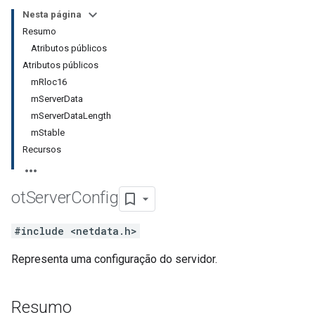
Nesta página
Resumo
Atributos públicos
Atributos públicos
mRloc16
mServerData
mServerDataLength
mStable
Recursos
ot
Server
Config
#include <netdata.h>
Representa uma configuração do servidor.
Resumo