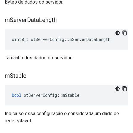
Bytes de dados do servidor.
m
Server
Data
Length
uint8_t otServerConfig
::
mServerDataLength
Tamanho dos dados do servidor.
m
Stable
bool
 otServerConfig
::
mStable
Indica se essa configuração é considerada um dado de
rede estável.