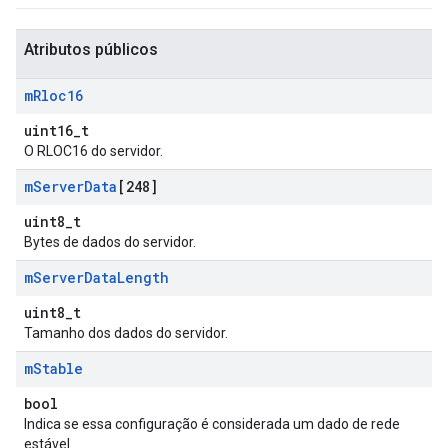
Atributos públicos
m
Rloc16
uint16_t
O RLOC16 do servidor.
m
Server
Data
[248]
uint8_t
Bytes de dados do servidor.
m
Server
Data
Length
uint8_t
Tamanho dos dados do servidor.
m
Stable
bool
Indica se essa configuração é considerada um dado de rede
estável.