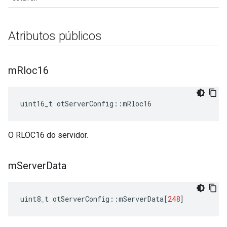
Atributos públicos
m
Rloc16
uint16_t otServerConfig
::
mRloc16
O RLOC16 do servidor.
m
Server
Data
uint8_t otServerConfig
::
mServerData
[
248
]