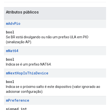
Atributos públicos
m
Adv
Pio
bool
Se BR está divulgando ou não um prefixo ULA em PIO
(sinalização AP).
m
Nat64
bool
Indica se é um prefixo NAT64.
m
Next
Hop
Is
This
Device
bool
Indica se o próximo salto é este dispositivo (valor ignorado ao
adicionar configuração).
m
Preference
signed int