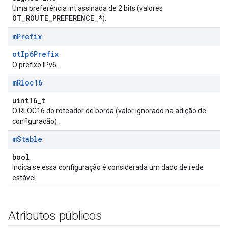
Uma preferência int assinada de 2 bits (valores
OT_ROUTE_PREFERENCE_*
).
m
Prefix
otIp6Prefix
O prefixo IPv6.
m
Rloc16
uint16_t
O RLOC16 do roteador de borda (valor ignorado na adição de
configuração).
m
Stable
bool
Indica se essa configuração é considerada um dado de rede
estável.
Atributos públicos