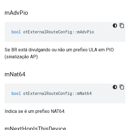
m
Adv
Pio
bool
 otExternalRouteConfig
::
mAdvPio
Se BR está divulgando ou não um prefixo ULA em PIO
(sinalização AP).
m
Nat64
bool
 otExternalRouteConfig
::
mNat64
Indica se é um prefixo NAT64.
m
Next
Hop
Is
This
Device