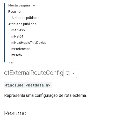
Nesta página
Resumo
Atributos públicos
Atributos públicos
mAdvPio
mNat64
mNextHopIsThisDevice
mPreference
mPrefix
ot
External
Route
Config
#include <netdata.h>
Representa uma configuração de rota externa.
Resumo