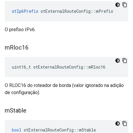
otIp6Prefix
 otExternalRouteConfig
::
mPrefix
O prefixo IPv6.
m
Rloc16
uint16_t otExternalRouteConfig
::
mRloc16
O RLOC16 do roteador de borda (valor ignorado na adição
de configuração).
m
Stable
bool
 otExternalRouteConfig
::
mStable