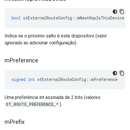
bool
 otExternalRouteConfig
::
mNextHopIsThisDevice
Indica se o próximo salto é este dispositivo (valor
ignorado ao adicionar configuração).
m
Preference
signed
int
 otExternalRouteConfig
::
mPreference
Uma preferência int assinada de 2 bits (valores
OT_ROUTE_PREFERENCE_*
).
m
Prefix