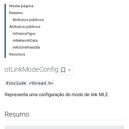
Nesta página
Resumo
Atributos públicos
Atributos públicos
mDeviceType
mNetworkData
mRxOnWhenIdle
Recursos
ot
Link
Mode
Config
#include <thread.h>
Representa uma configuração do modo de link MLE.
Resumo