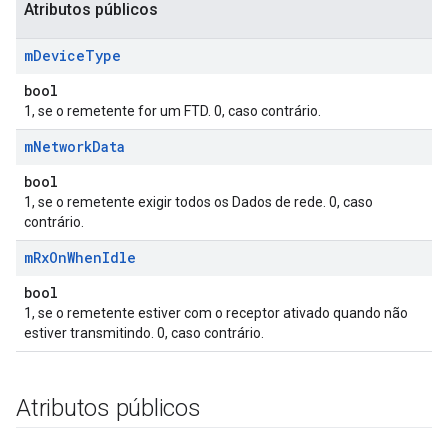
Atributos públicos
m
Device
Type
bool
1, se o remetente for um FTD. 0, caso contrário.
m
Network
Data
bool
1, se o remetente exigir todos os Dados de rede. 0, caso
contrário.
m
Rx
On
When
Idle
bool
1, se o remetente estiver com o receptor ativado quando não
estiver transmitindo. 0, caso contrário.
Atributos públicos