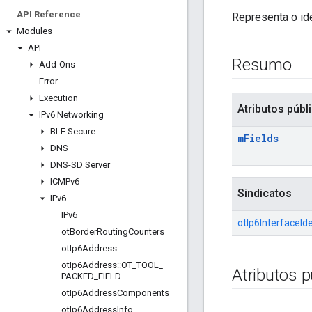
API Reference
Representa o ide
Modules
API
Resumo
Add-Ons
Error
Execution
Atributos públ
IPv6 Networking
BLE Secure
m
Fields
DNS
DNS-SD Server
ICMPv6
Sindicatos
IPv6
IPv6
otIp6InterfaceIden
ot
Border
Routing
Counters
ot
Ip6Address
ot
Ip6Address
::
OT
_
TOOL
_
Atributos p
PACKED
_
FIELD
ot
Ip6Address
Components
ot
Ip6Address
Info