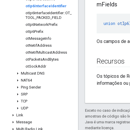
m
Fields
ot
Ip6Interface
Identifier
ot
Ip6Interface
Identifier
::
OT
_
TOOL
_
PACKED
_
FIELD
union
otIp6
ot
Ip6Network
Prefix
ot
Ip6Prefix
ot
Message
Info
Os campos de ac
ot
Netif
Address
ot
Netif
Multicast
Address
ot
Packets
And
Bytes
Recursos
ot
Sock
Addr
Multicast DNS
Os tópicos de R
NAT64
informações ou 
Ping Sender
SRP
TCP
UDP
Exceto no caso de indicaç
Link
amostras de código são l
Message
Java é uma marca registra
mediante licença.
Multi Radio Link