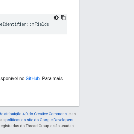
eIdentifier
::
mFields
isponível no
GitHub
. Para mais
de atribuição 4.0 do Creative Commons
, e as
e as
políticas do site do Google Developers
.
registradas do Thread Group e são usadas