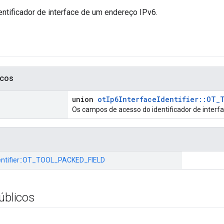
ntificador de interface de um endereço IPv6.
icos
union
otIp6InterfaceIdentifier::OT_
Os campos de acesso do identificador de interfa
tifier::
OT_TOOL_PACKED_FIELD
úblicos