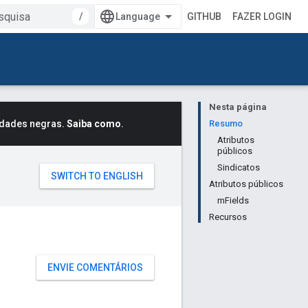
/
GITHUB
FAZER LOGIN
Nesta página
idades negras.
Saiba como
.
Resumo
Atributos
públicos
Sindicatos
Atributos públicos
mFields
Recursos
ENVIE COMENTÁRIOS