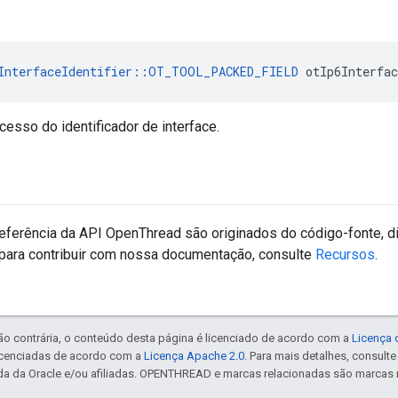
InterfaceIdentifier
::
OT_TOOL_PACKED_FIELD
 otIp6Interfac
esso do identificador de interface.
eferência da API OpenThread são originados do código-fonte, d
para contribuir com nossa documentação, consulte
Recursos
.
ão contrária, o conteúdo desta página é licenciado de acordo com a
Licença 
icenciadas de acordo com a
Licença Apache 2.0
. Para mais detalhes, consult
da da Oracle e/ou afiliadas. OPENTHREAD e marcas relacionadas são marcas 