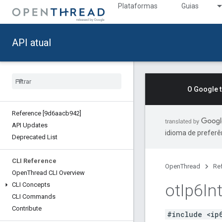
Plataformas
Guias
API atual
O Google 
Reference [9d6aacb942]
API Updates
idioma de preferê
Deprecated List
CLI Reference
OpenThread
Re
Open
Thread CLI Overview
ot
Ip6In
CLI Concepts
CLI Commands
Contribute
#include <ip