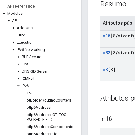
Resumo
API Reference
Modules
API
Atributos públ
Add-Ons
Error
m16
[8
/
sizeof
Execution
IPv6 Networking
m32
[8
/
sizeof
BLE Secure
DNS
m8
[8]
DNS-SD Server
ICMPv6
IPv6
IPv6
Atributos p
ot
Border
Routing
Counters
ot
Ip6Address
ot
Ip6Address
::
OT
_
TOOL
_
m16
PACKED
_
FIELD
ot
Ip6Address
Components
ot
Ip6Address
Info