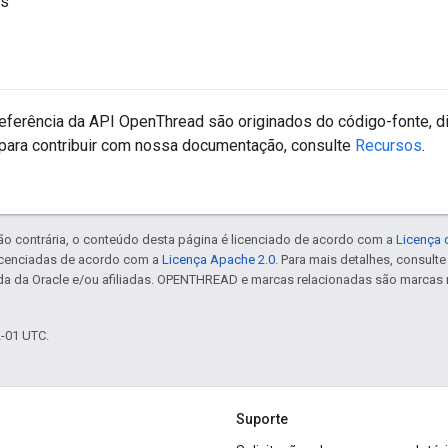
ts
eferência da API OpenThread são originados do código-fonte, d
para contribuir com nossa documentação, consulte
Recursos
.
ão contrária, o conteúdo desta página é licenciado de acordo com a
Licença 
icenciadas de acordo com a
Licença Apache 2.0
. Para mais detalhes, consult
da da Oracle e/ou afiliadas. OPENTHREAD e marcas relacionadas são marcas 
2-01 UTC.
Suporte