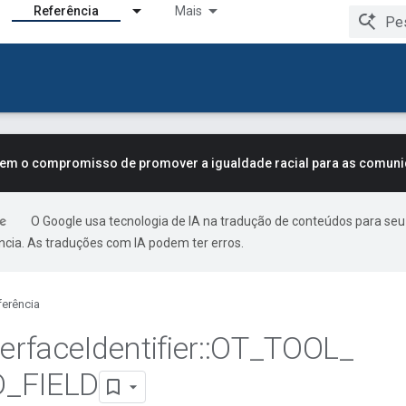
Referência
Mais
tem o compromisso de promover a igualdade racial para as comun
O Google usa tecnologia de IA na tradução de conteúdos para seu
ncia. As traduções com IA podem ter erros.
ferência
terface
Identifier
::
OT
_
TOOL
_
D
_
FIELD