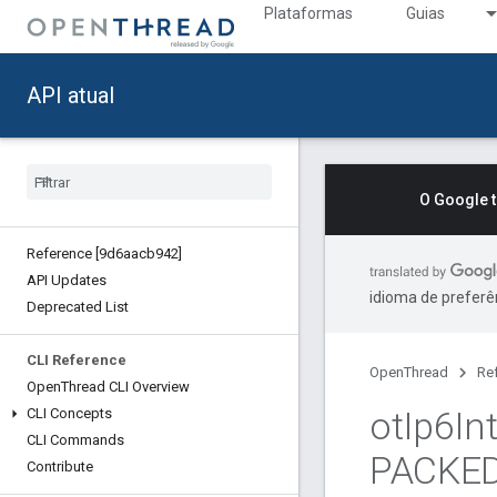
Plataformas
Guias
API atual
O Google 
Reference [9d6aacb942]
API Updates
idioma de preferê
Deprecated List
CLI Reference
OpenThread
Re
Open
Thread CLI Overview
ot
Ip6In
CLI Concepts
CLI Commands
PACKE
Contribute