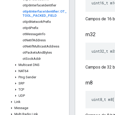
uint16_t m1
ot
Ip6Interface
Identifier
ot
Ip6Interface
Identifier
::
OT
_
TOOL
_
PACKED
_
FIELD
Campos de 16 b
ot
Ip6Network
Prefix
ot
Ip6Prefix
m32
ot
Message
Info
ot
Netif
Address
ot
Netif
Multicast
Address
uint32_t m3
ot
Packets
And
Bytes
ot
Sock
Addr
Multicast DNS
Campos de 32 b
NAT64
Ping Sender
m8
SRP
TCP
UDP
uint8_t m8
[
Link
Message
Multi Radio Link