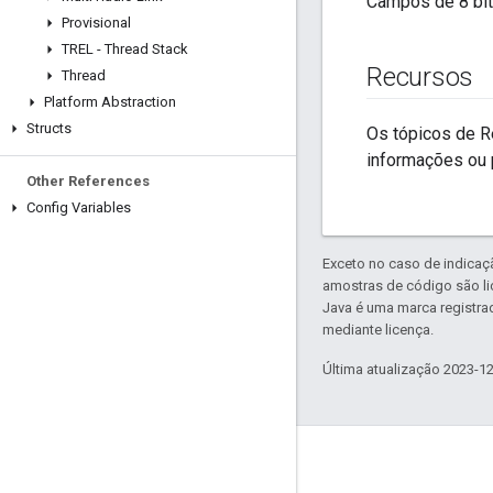
Campos de 8 bi
Provisional
TREL - Thread Stack
Recursos
Thread
Platform Abstraction
Structs
Os tópicos de R
informações ou 
Other References
Config Variables
Exceto no caso de indicaç
amostras de código são l
Java é uma marca registra
mediante licença.
Última atualização 2023-1
GitHub