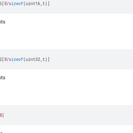
6
[
8
/
sizeof
(
uint16_t
)]
its
2
[
8
/
sizeof
(
uint32_t
)]
its
8
]