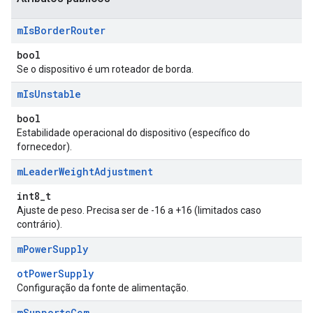
m
Is
Border
Router
bool
Se o dispositivo é um roteador de borda.
m
Is
Unstable
bool
Estabilidade operacional do dispositivo (específico do
fornecedor).
m
Leader
Weight
Adjustment
int8_t
Ajuste de peso. Precisa ser de -16 a +16 (limitados caso
contrário).
m
Power
Supply
otPowerSupply
Configuração da fonte de alimentação.
m
Supports
Ccm