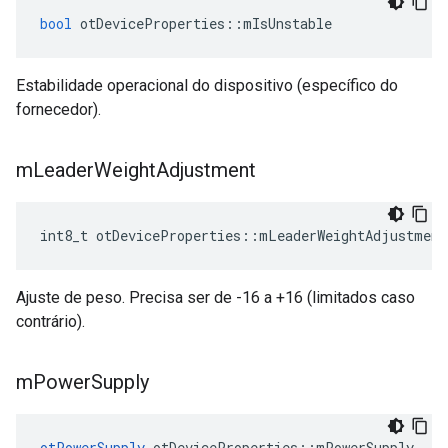
bool
 otDeviceProperties
::
mIsUnstable
Estabilidade operacional do dispositivo (específico do
fornecedor).
m
Leader
Weight
Adjustment
int8_t otDeviceProperties
::
mLeaderWeightAdjustment
Ajuste de peso. Precisa ser de -16 a +16 (limitados caso
contrário).
m
Power
Supply
otPowerSupply
 otDeviceProperties
::
mPowerSupply