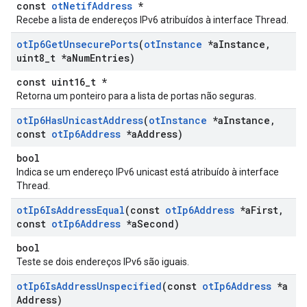
const
otNetifAddress
*
Recebe a lista de endereços IPv6 atribuídos à interface Thread.
ot
Ip6Get
Unsecure
Ports
(
ot
Instance
*a
Instance
,
uint8
_
t *a
Num
Entries)
const uint16_t *
Retorna um ponteiro para a lista de portas não seguras.
ot
Ip6Has
Unicast
Address
(
ot
Instance
*a
Instance
,
const
ot
Ip6Address
*a
Address)
bool
Indica se um endereço IPv6 unicast está atribuído à interface
Thread.
ot
Ip6Is
Address
Equal
(const
ot
Ip6Address
*a
First
,
const
ot
Ip6Address
*a
Second)
bool
Teste se dois endereços IPv6 são iguais.
ot
Ip6Is
Address
Unspecified
(const
ot
Ip6Address
*a
Address)