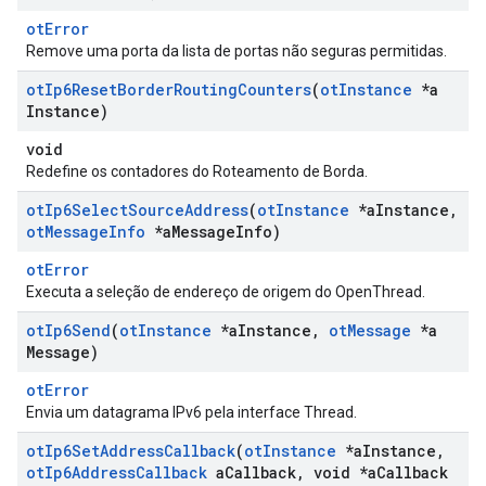
otError
Remove uma porta da lista de portas não seguras permitidas.
ot
Ip6Reset
Border
Routing
Counters
(
ot
Instance
*a
Instance)
void
Redefine os contadores do Roteamento de Borda.
ot
Ip6Select
Source
Address
(
ot
Instance
*a
Instance
,
ot
Message
Info
*a
Message
Info)
otError
Executa a seleção de endereço de origem do OpenThread.
ot
Ip6Send
(
ot
Instance
*a
Instance
,
ot
Message
*a
Message)
otError
Envia um datagrama IPv6 pela interface Thread.
ot
Ip6Set
Address
Callback
(
ot
Instance
*a
Instance
,
ot
Ip6Address
Callback
a
Callback
,
void *a
Callback