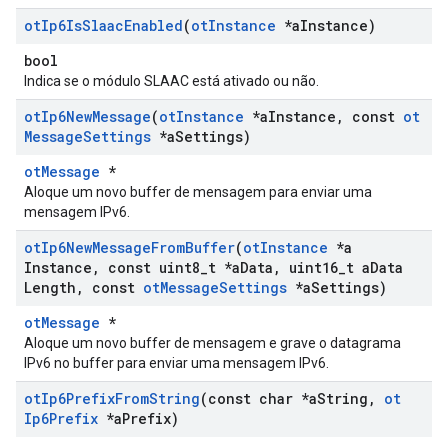
ot
Ip6Is
Slaac
Enabled
(
ot
Instance
*a
Instance)
bool
Indica se o módulo SLAAC está ativado ou não.
ot
Ip6New
Message
(
ot
Instance
*a
Instance
,
const
ot
Message
Settings
*a
Settings)
otMessage
*
Aloque um novo buffer de mensagem para enviar uma
mensagem IPv6.
ot
Ip6New
Message
From
Buffer
(
ot
Instance
*a
Instance
,
const uint8
_
t *a
Data
,
uint16
_
t a
Data
Length
,
const
ot
Message
Settings
*a
Settings)
otMessage
*
Aloque um novo buffer de mensagem e grave o datagrama
IPv6 no buffer para enviar uma mensagem IPv6.
ot
Ip6Prefix
From
String
(const char *a
String
,
ot
Ip6Prefix
*a
Prefix)