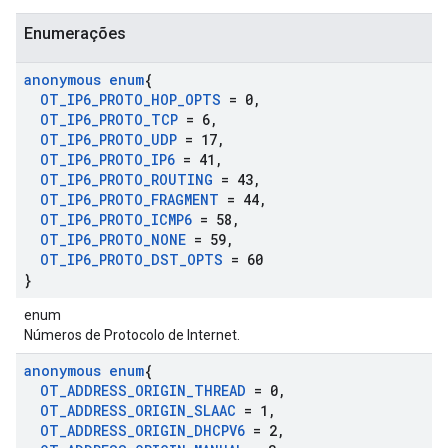
Enumerações
anonymous enum
{
OT
_
IP6
_
PROTO
_
HOP
_
OPTS
= 0
,
OT
_
IP6
_
PROTO
_
TCP
= 6
,
OT
_
IP6
_
PROTO
_
UDP
= 17
,
OT
_
IP6
_
PROTO
_
IP6
= 41
,
OT
_
IP6
_
PROTO
_
ROUTING
= 43
,
OT
_
IP6
_
PROTO
_
FRAGMENT
= 44
,
OT
_
IP6
_
PROTO
_
ICMP6
= 58
,
OT
_
IP6
_
PROTO
_
NONE
= 59
,
OT
_
IP6
_
PROTO
_
DST
_
OPTS
= 60
}
enum
Números de Protocolo de Internet.
anonymous enum
{
OT
_
ADDRESS
_
ORIGIN
_
THREAD
= 0
,
OT
_
ADDRESS
_
ORIGIN
_
SLAAC
= 1
,
OT
_
ADDRESS
_
ORIGIN
_
DHCPV6
= 2
,