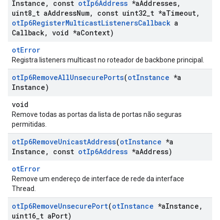
Instance
,
const
ot
Ip6Address
*a
Addresses
,
uint8
_
t a
Address
Num
,
const uint32
_
t *a
Timeout
,
ot
Ip6Register
Multicast
Listeners
Callback
a
Callback
,
void *a
Context)
otError
Registra listeners multicast no roteador de backbone principal.
ot
Ip6Remove
All
Unsecure
Ports
(
ot
Instance
*a
Instance)
void
Remove todas as portas da lista de portas não seguras
permitidas.
ot
Ip6Remove
Unicast
Address
(
ot
Instance
*a
Instance
,
const
ot
Ip6Address
*a
Address)
otError
Remove um endereço de interface de rede da interface
Thread.
ot
Ip6Remove
Unsecure
Port
(
ot
Instance
*a
Instance
,
uint16
_
t a
Port)