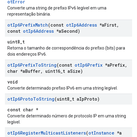
otError
Converte uma string de prefixo IPv6 legível em uma
representação binária.
ot
Ip6Prefix
Match
(const
ot
Ip6Address
*a
First
,
const
ot
Ip6Address
*a
Second)
uint8_t
Retorna o tamanho de correspondência do prefixo (bits) para
dois endereços IPv6.
ot
Ip6Prefix
To
String
(const
ot
Ip6Prefix
*a
Prefix
,
char *a
Buffer
,
uint16
_
t a
Size)
void
Converte determinado prefixo IPv6 em uma string legível.
ot
Ip6Proto
To
String
(uint8
_
t a
Ip
Proto)
const char *
Converte determinado número de protocolo IP em uma string
legível.
ot
Ip6Register
Multicast
Listeners
(
ot
Instance
*a