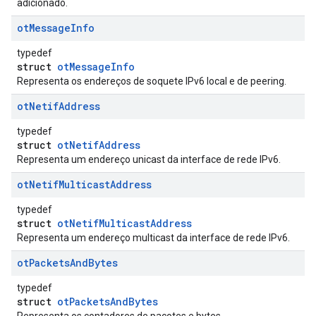
adicionado.
ot
Message
Info
typedef
struct
otMessageInfo
Representa os endereços de soquete IPv6 local e de peering.
ot
Netif
Address
typedef
struct
otNetifAddress
Representa um endereço unicast da interface de rede IPv6.
ot
Netif
Multicast
Address
typedef
struct
otNetifMulticastAddress
Representa um endereço multicast da interface de rede IPv6.
ot
Packets
And
Bytes
typedef
struct
otPacketsAndBytes