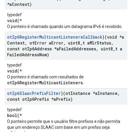
*a
Context)
typedef
void(*
O ponteiro é chamado quando um datagrama IPv6 é recebido.
ot
Ip6Register
Multicast
Listeners
Callback
)(void *a
Context
,
ot
Error a
Error
,
uint8
_
t a
Mlr
Status
,
const ot
Ip6Address *a
Failed
Addresses
,
uint8
_
t a
Failed
Address
Num)
typedef
void(*
O ponteiro é chamado com resultados de
otIp6RegisterMulticastListeners
.
ot
Ip6Slaac
Prefix
Filter
)(ot
Instance *a
Instance
,
const ot
Ip6Prefix *a
Prefix)
typedef
bool(*
O ponteiro permite que o usuário filtre prefixos e não permita
que um endereço SLAAC com base em um prefixo seja