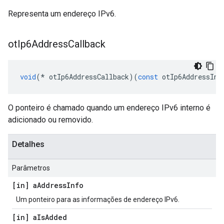
Representa um endereço IPv6.
ot
Ip6Address
Callback
void
(*
 otIp6AddressCallback
)(
const
 otIp6AddressInf
O ponteiro é chamado quando um endereço IPv6 interno é
adicionado ou removido.
Detalhes
Parâmetros
[in] a
Address
Info
Um ponteiro para as informações de endereço IPv6.
[in] a
Is
Added