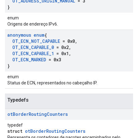
OT
_
ADDRESS
_
ORIGIN
_
MANUAL
= 3
}
enum
Origens de endereço IPv6.
anonymous enum
{
OT
_
ECN
_
NOT
_
CAPABLE
= 0x0
,
OT
_
ECN
_
CAPABLE
_
0
= 0x2
,
OT
_
ECN
_
CAPABLE
_
1
= 0x1
,
OT
_
ECN
_
MARKED
= 0x3
}
enum
Status de ECN, representados no cabeçalho IP.
Typedefs
ot
Border
Routing
Counters
typedef
struct
otBorderRoutingCounters
Representa os contadores de pacotes encaminhados pelo