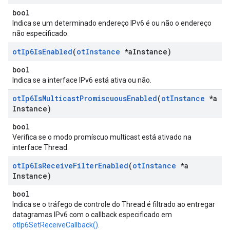
bool
Indica se um determinado endereço IPv6 é ou não o endereço
não especificado.
ot
Ip6Is
Enabled
(
ot
Instance
*a
Instance)
bool
Indica se a interface IPv6 está ativa ou não.
ot
Ip6Is
Multicast
Promiscuous
Enabled
(
ot
Instance
*a
Instance)
bool
Verifica se o modo promíscuo multicast está ativado na
interface Thread.
ot
Ip6Is
Receive
Filter
Enabled
(
ot
Instance
*a
Instance)
bool
Indica se o tráfego de controle do Thread é filtrado ao entregar
datagramas IPv6 com o callback especificado em
otIp6SetReceiveCallback()
.