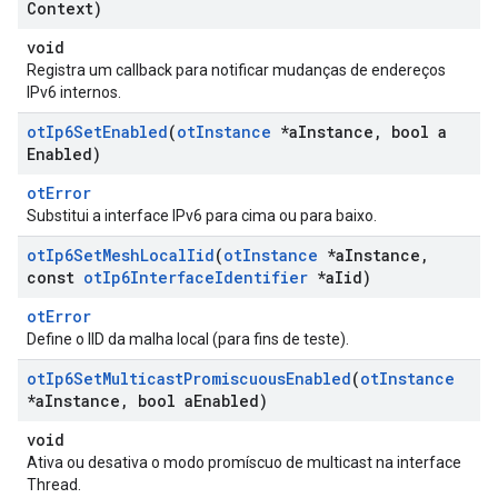
Context)
void
Registra um callback para notificar mudanças de endereços
IPv6 internos.
ot
Ip6Set
Enabled
(
ot
Instance
*a
Instance
,
bool a
Enabled)
otError
Substitui a interface IPv6 para cima ou para baixo.
ot
Ip6Set
Mesh
Local
Iid
(
ot
Instance
*a
Instance
,
const
ot
Ip6Interface
Identifier
*a
Iid)
otError
Define o IID da malha local (para fins de teste).
ot
Ip6Set
Multicast
Promiscuous
Enabled
(
ot
Instance
*a
Instance
,
bool a
Enabled)
void
Ativa ou desativa o modo promíscuo de multicast na interface
Thread.