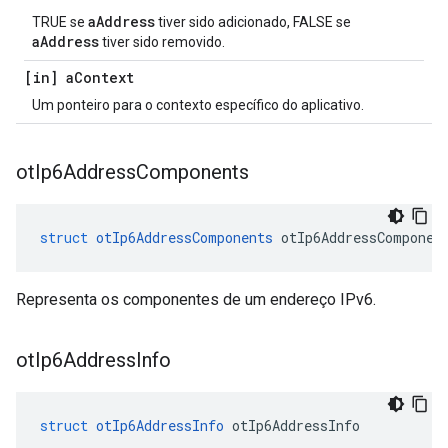
aAddress
TRUE se
tiver sido adicionado, FALSE se
aAddress
tiver sido removido.
[in] a
Context
Um ponteiro para o contexto específico do aplicativo.
ot
Ip6Address
Components
struct
otIp6AddressComponents
 otIp6AddressComponen
Representa os componentes de um endereço IPv6.
ot
Ip6Address
Info
struct
otIp6AddressInfo
 otIp6AddressInfo