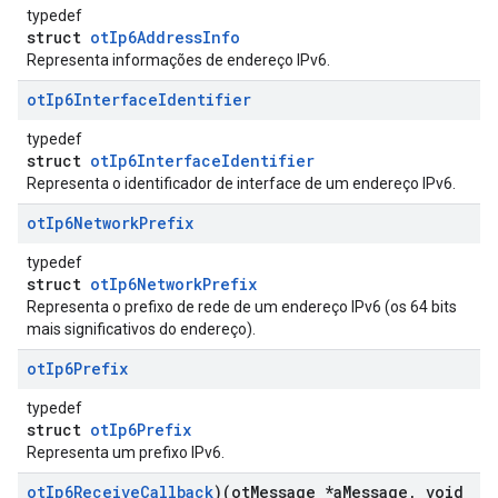
typedef
struct
otIp6AddressInfo
Representa informações de endereço IPv6.
ot
Ip6Interface
Identifier
typedef
struct
otIp6InterfaceIdentifier
Representa o identificador de interface de um endereço IPv6.
ot
Ip6Network
Prefix
typedef
struct
otIp6NetworkPrefix
Representa o prefixo de rede de um endereço IPv6 (os 64 bits
mais significativos do endereço).
ot
Ip6Prefix
typedef
struct
otIp6Prefix
Representa um prefixo IPv6.
ot
Ip6Receive
Callback
)(ot
Message *a
Message
,
void