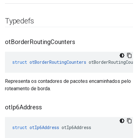
Typedefs
ot
Border
Routing
Counters
struct
otBorderRoutingCounters
 otBorderRoutingCount
Representa os contadores de pacotes encaminhados pelo
roteamento de borda.
ot
Ip6Address
struct
otIp6Address
 otIp6Address