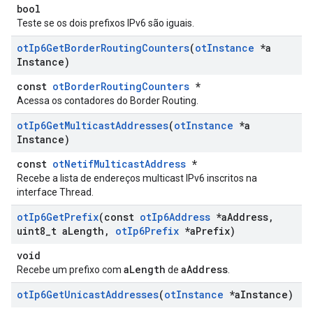
bool
Teste se os dois prefixos IPv6 são iguais.
ot
Ip6Get
Border
Routing
Counters
(
ot
Instance
*a
Instance)
const
otBorderRoutingCounters
*
Acessa os contadores do Border Routing.
ot
Ip6Get
Multicast
Addresses
(
ot
Instance
*a
Instance)
const
otNetifMulticastAddress
*
Recebe a lista de endereços multicast IPv6 inscritos na
interface Thread.
ot
Ip6Get
Prefix
(const
ot
Ip6Address
*a
Address
,
uint8
_
t a
Length
,
ot
Ip6Prefix
*a
Prefix)
void
aLength
aAddress
Recebe um prefixo com
de
.
ot
Ip6Get
Unicast
Addresses
(
ot
Instance
*a
Instance)