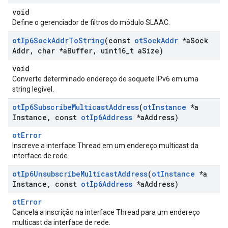
void
Define o gerenciador de filtros do módulo SLAAC.
ot
Ip6Sock
Addr
To
String
(const
ot
Sock
Addr
*a
Sock
Addr
,
char *a
Buffer
,
uint16
_
t a
Size)
void
Converte determinado endereço de soquete IPv6 em uma
string legível.
ot
Ip6Subscribe
Multicast
Address
(
ot
Instance
*a
Instance
,
const
ot
Ip6Address
*a
Address)
otError
Inscreve a interface Thread em um endereço multicast da
interface de rede.
ot
Ip6Unsubscribe
Multicast
Address
(
ot
Instance
*a
Instance
,
const
ot
Ip6Address
*a
Address)
otError
Cancela a inscrição na interface Thread para um endereço
multicast da interface de rede.