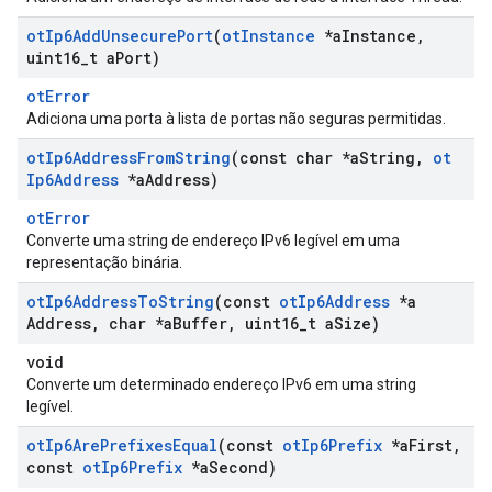
ot
Ip6Add
Unsecure
Port
(
ot
Instance
*a
Instance
,
uint16
_
t a
Port)
otError
Adiciona uma porta à lista de portas não seguras permitidas.
ot
Ip6Address
From
String
(const char *a
String
,
ot
Ip6Address
*a
Address)
otError
Converte uma string de endereço IPv6 legível em uma
representação binária.
ot
Ip6Address
To
String
(const
ot
Ip6Address
*a
Address
,
char *a
Buffer
,
uint16
_
t a
Size)
void
Converte um determinado endereço IPv6 em uma string
legível.
ot
Ip6Are
Prefixes
Equal
(const
ot
Ip6Prefix
*a
First
,
const
ot
Ip6Prefix
*a
Second)