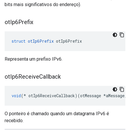
bits mais significativos do endereço).
ot
Ip6Prefix
struct
otIp6Prefix
 otIp6Prefix
Representa um prefixo IPv6.
ot
Ip6Receive
Callback
void
(*
 otIp6ReceiveCallback
)(
otMessage 
*
aMessage
,
O ponteiro é chamado quando um datagrama IPv6 é
recebido.