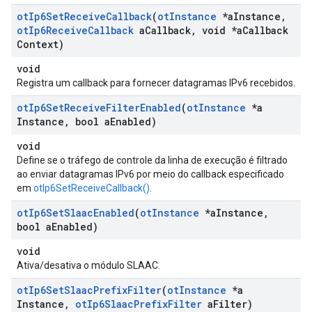
ot
Ip6Set
Receive
Callback
(
ot
Instance
*a
Instance
,
ot
Ip6Receive
Callback
a
Callback
,
void *a
Callback
Context)
void
Registra um callback para fornecer datagramas IPv6 recebidos.
ot
Ip6Set
Receive
Filter
Enabled
(
ot
Instance
*a
Instance
,
bool a
Enabled)
void
Define se o tráfego de controle da linha de execução é filtrado
ao enviar datagramas IPv6 por meio do callback especificado
em
otIp6SetReceiveCallback()
.
ot
Ip6Set
Slaac
Enabled
(
ot
Instance
*a
Instance
,
bool a
Enabled)
void
Ativa/desativa o módulo SLAAC.
ot
Ip6Set
Slaac
Prefix
Filter
(
ot
Instance
*a
Instance
,
ot
Ip6Slaac
Prefix
Filter
a
Filter)