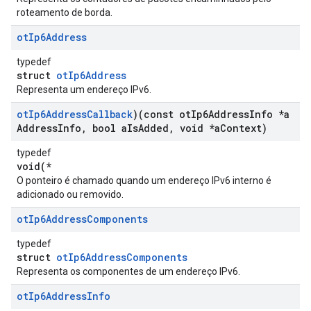
roteamento de borda.
ot
Ip6Address
typedef
struct
otIp6Address
Representa um endereço IPv6.
ot
Ip6Address
Callback
)(const ot
Ip6Address
Info *a
Address
Info
,
bool a
Is
Added
,
void *a
Context)
typedef
void(*
O ponteiro é chamado quando um endereço IPv6 interno é
adicionado ou removido.
ot
Ip6Address
Components
typedef
struct
otIp6AddressComponents
Representa os componentes de um endereço IPv6.
ot
Ip6Address
Info