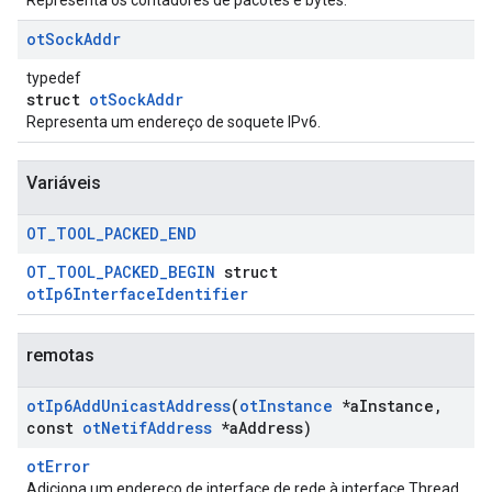
Representa os contadores de pacotes e bytes.
ot
Sock
Addr
typedef
struct
otSockAddr
Representa um endereço de soquete IPv6.
Variáveis
OT
_
TOOL
_
PACKED
_
END
OT_TOOL_PACKED_BEGIN
struct
otIp6InterfaceIdentifier
remotas
ot
Ip6Add
Unicast
Address
(
ot
Instance
*a
Instance
,
const
ot
Netif
Address
*a
Address)
otError
Adiciona um endereço de interface de rede à interface Thread.