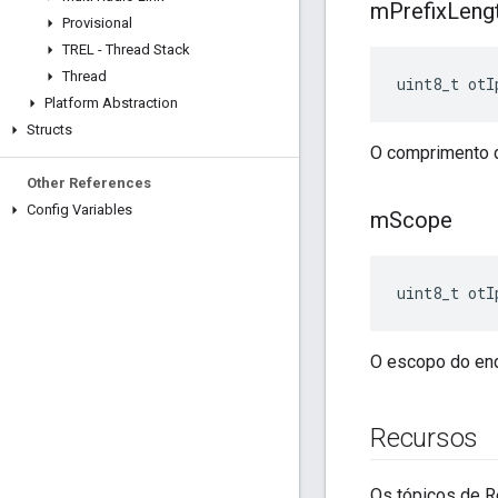
m
Prefix
Leng
Provisional
TREL - Thread Stack
Thread
uint8_t otI
Platform Abstraction
Structs
O comprimento d
Other References
Config Variables
m
Scope
uint8_t otI
O escopo do en
Recursos
Os tópicos de R