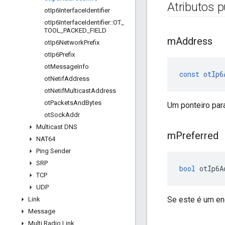
Atributos p
ot
Ip6Interface
Identifier
ot
Ip6Interface
Identifier
::
OT
_
TOOL
_
PACKED
_
FIELD
m
Address
ot
Ip6Network
Prefix
ot
Ip6Prefix
ot
Message
Info
const
otIp6
ot
Netif
Address
ot
Netif
Multicast
Address
ot
Packets
And
Bytes
Um ponteiro par
ot
Sock
Addr
Multicast DNS
m
Preferred
NAT64
Ping Sender
SRP
bool
 otIp6A
TCP
UDP
Se este é um en
Link
Message
Multi Radio Link