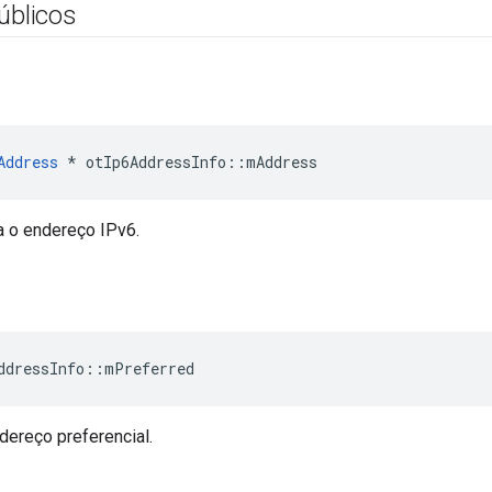
úblicos
Address
*
 otIp6AddressInfo
::
mAddress
a o endereço IPv6.
ddressInfo
::
mPreferred
dereço preferencial.