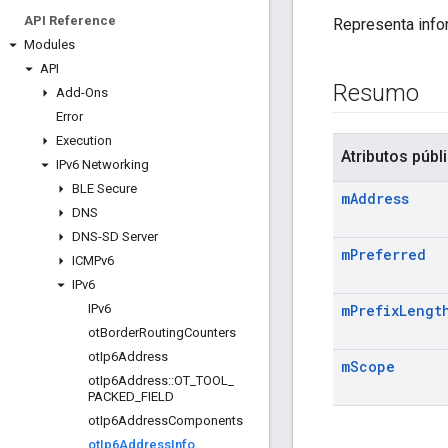
API Reference
Representa info
Modules
API
Resumo
Add-Ons
Error
Execution
Atributos públ
IPv6 Networking
BLE Secure
m
Address
DNS
DNS-SD Server
m
Preferred
ICMPv6
IPv6
IPv6
m
Prefix
Lengt
ot
Border
Routing
Counters
ot
Ip6Address
m
Scope
ot
Ip6Address
::
OT
_
TOOL
_
PACKED
_
FIELD
ot
Ip6Address
Components
ot
Ip6Address
Info