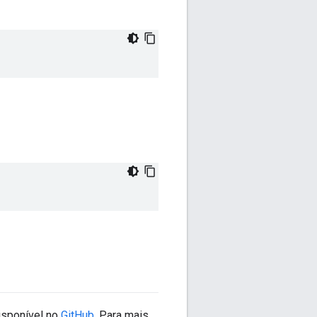
isponível no
GitHub
. Para mais