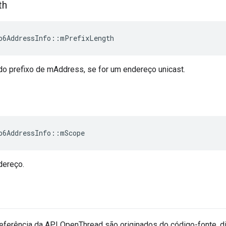
th
p6AddressInfo
::
mPrefixLength
o prefixo de mAddress, se for um endereço unicast.
p6AddressInfo
::
mScope
dereço.
eferência da API OpenThread são originados do código-fonte, d