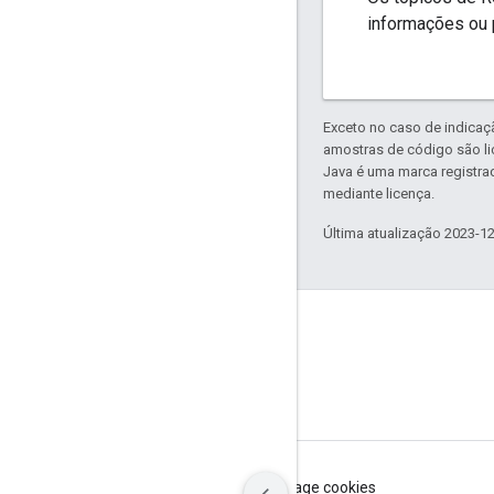
informações ou 
Exceto no caso de indicaç
amostras de código são l
Java é uma marca registra
mediante licença.
Última atualização 2023-1
GitHub
OpenThread
Border Router
Termos de Serviço
Privacidade
Manage cookies