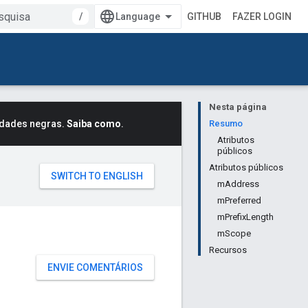
/
GITHUB
FAZER LOGIN
Nesta página
idades negras.
Saiba como
.
Resumo
Atributos
públicos
Atributos públicos
mAddress
mPreferred
mPrefixLength
mScope
Recursos
ENVIE COMENTÁRIOS