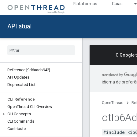
Plataformas
Guias
API atual
O Google 
Reference [9d6aacb942]
API Updates
idioma de preferê
Deprecated List
CLI Reference
OpenThread
Re
Open
Thread CLI Overview
ot
Ip6Ad
CLI Concepts
CLI Commands
Contribute
#include <ip