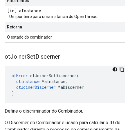
Parâmetros
[in] a
Instance
Um ponteiro para uma instância do OpenThread.
Retorna
O estado do combinador.
ot
Joiner
Set
Discerner
otError
 otJoinerSetDiscerner
(
otInstance
*
aInstance
,
otJoinerDiscerner
*
aDiscerner
)
Define o discriminador do Combinador.
O Discerner do Combinador é usado para calcular o ID do
Combinador durante o processo de comissionamento da