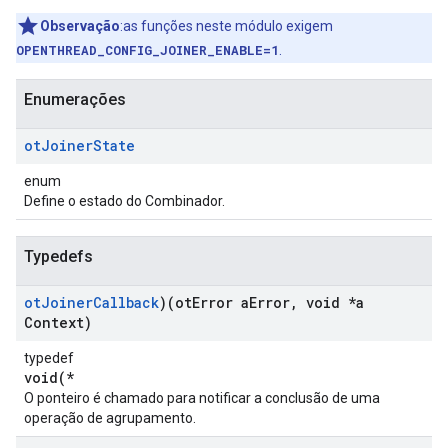
Observação
:as funções neste módulo exigem
OPENTHREAD_CONFIG_JOINER_ENABLE=1
.
Enumerações
ot
Joiner
State
enum
Define o estado do Combinador.
Typedefs
ot
Joiner
Callback
)(ot
Error a
Error
,
void *a
Context)
typedef
void(*
O ponteiro é chamado para notificar a conclusão de uma
operação de agrupamento.