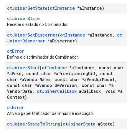
ot
Joiner
Get
State
(
ot
Instance
*a
Instance)
otJoinerState
Recebe o estado do Combinador.
ot
Joiner
Set
Discerner
(
ot
Instance
*a
Instance
,
ot
Joiner
Discerner
*a
Discerner)
otError
Define o discriminador do Combinador.
ot
Joiner
Start
(
ot
Instance
*a
Instance
,
const char
*a
Pskd
,
const char *a
Provisioning
Url
,
const
char *a
Vendor
Name
,
const char *a
Vendor
Model
,
const char *a
Vendor
Sw
Version
,
const char *a
Vendor
Data
,
ot
Joiner
Callback
a
Callback
,
void *a
Context)
otError
Ativa o papel Unificador de linhas de execução.
ot
Joiner
State
To
String
(
ot
Joiner
State
a
State)