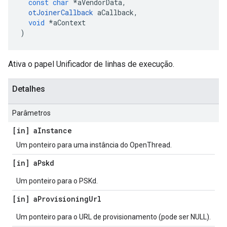
const
char
*
aVendorData
,
otJoinerCallback
 aCallback
,
void
*
aContext
)
Ativa o papel Unificador de linhas de execução.
Detalhes
Parâmetros
[in] a
Instance
Um ponteiro para uma instância do OpenThread.
[in] a
Pskd
Um ponteiro para o PSKd.
[in] a
Provisioning
Url
Um ponteiro para o URL de provisionamento (pode ser NULL).