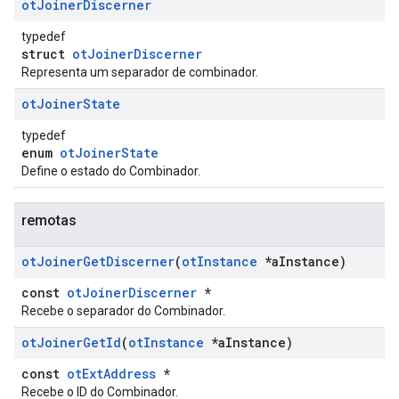
ot
Joiner
Discerner
typedef
struct
otJoinerDiscerner
Representa um separador de combinador.
ot
Joiner
State
typedef
enum
otJoinerState
Define o estado do Combinador.
remotas
ot
Joiner
Get
Discerner
(
ot
Instance
*a
Instance)
const
otJoinerDiscerner
*
Recebe o separador do Combinador.
ot
Joiner
Get
Id
(
ot
Instance
*a
Instance)
const
otExtAddress
*
Recebe o ID do Combinador.