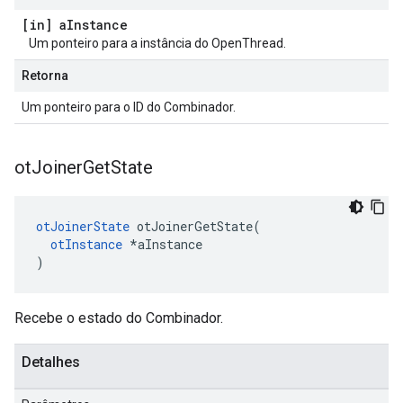
[in] a
Instance
Um ponteiro para a instância do OpenThread.
Retorna
Um ponteiro para o ID do Combinador.
ot
Joiner
Get
State
otJoinerState
 otJoinerGetState
(
otInstance
*
aInstance
)
Recebe o estado do Combinador.
Detalhes