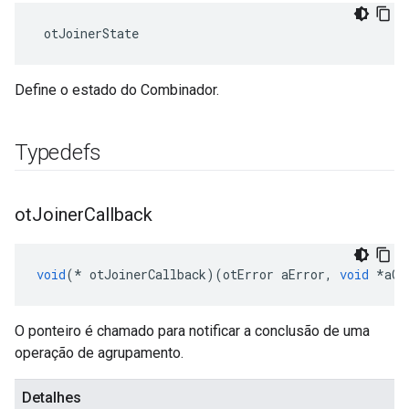
 otJoinerState
Define o estado do Combinador.
Typedefs
ot
Joiner
Callback
void
(*
 otJoinerCallback
)(
otError aError
,
void
*
aCo
O ponteiro é chamado para notificar a conclusão de uma
operação de agrupamento.
Detalhes