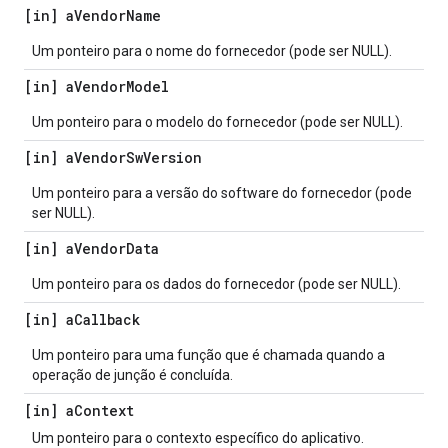
[in] a
Vendor
Name
Um ponteiro para o nome do fornecedor (pode ser NULL).
[in] a
Vendor
Model
Um ponteiro para o modelo do fornecedor (pode ser NULL).
[in] a
Vendor
Sw
Version
Um ponteiro para a versão do software do fornecedor (pode
ser NULL).
[in] a
Vendor
Data
Um ponteiro para os dados do fornecedor (pode ser NULL).
[in] a
Callback
Um ponteiro para uma função que é chamada quando a
operação de junção é concluída.
[in] a
Context
Um ponteiro para o contexto específico do aplicativo.