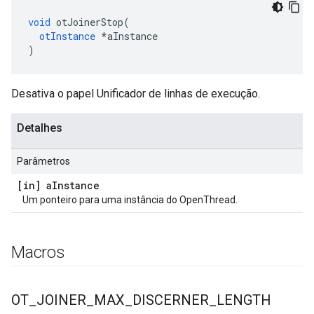
void
 otJoinerStop
(
otInstance
*
aInstance
)
Desativa o papel Unificador de linhas de execução.
Detalhes
Parâmetros
[in] a
Instance
Um ponteiro para uma instância do OpenThread.
Macros
OT
_
JOINER
_
MAX
_
DISCERNER
_
LENGTH