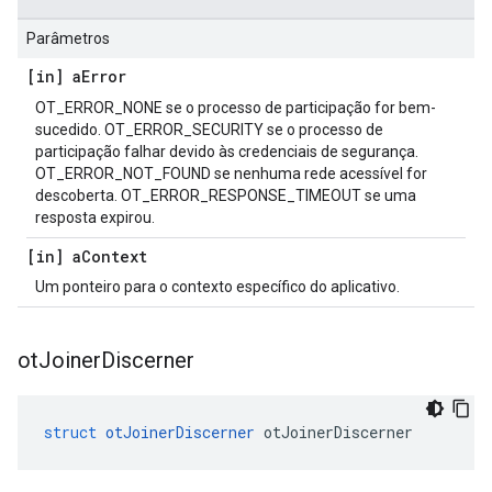
Parâmetros
[in] a
Error
OT_ERROR_NONE se o processo de participação for bem-
sucedido. OT_ERROR_SECURITY se o processo de
participação falhar devido às credenciais de segurança.
OT_ERROR_NOT_FOUND se nenhuma rede acessível for
descoberta. OT_ERROR_RESPONSE_TIMEOUT se uma
resposta expirou.
[in] a
Context
Um ponteiro para o contexto específico do aplicativo.
ot
Joiner
Discerner
struct
otJoinerDiscerner
 otJoinerDiscerner