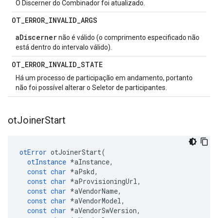
O Discerner do Combinador foi atualizado.
OT
_
ERROR
_
INVALID
_
ARGS
aDiscerner
não é válido (o comprimento especificado não
está dentro do intervalo válido).
OT
_
ERROR
_
INVALID
_
STATE
Há um processo de participação em andamento, portanto
não foi possível alterar o Seletor de participantes.
ot
Joiner
Start
otError
 otJoinerStart
(
otInstance
*
aInstance
,
const
char
*
aPskd
,
const
char
*
aProvisioningUrl
,
const
char
*
aVendorName
,
const
char
*
aVendorModel
,
const
char
*
aVendorSwVersion
,