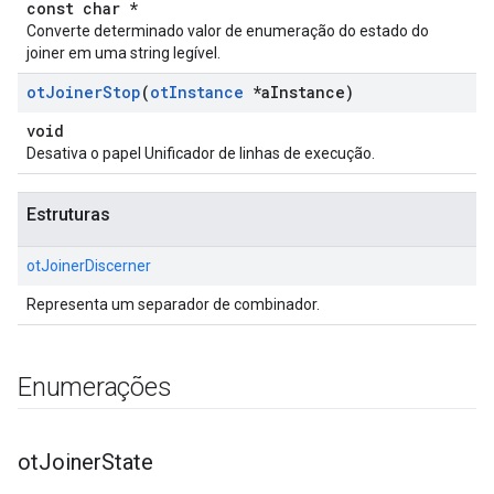
const char *
Converte determinado valor de enumeração do estado do
joiner em uma string legível.
ot
Joiner
Stop
(
ot
Instance
*a
Instance)
void
Desativa o papel Unificador de linhas de execução.
Estruturas
otJoinerDiscerner
Representa um separador de combinador.
Enumerações
ot
Joiner
State