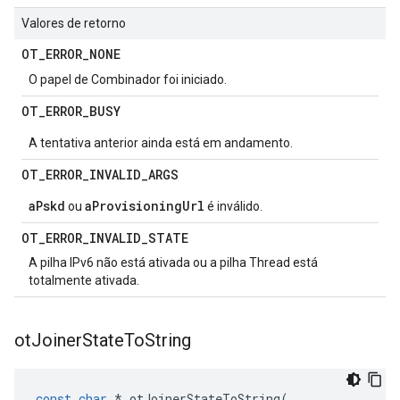
Valores de retorno
OT
_
ERROR
_
NONE
O papel de Combinador foi iniciado.
OT
_
ERROR
_
BUSY
A tentativa anterior ainda está em andamento.
OT
_
ERROR
_
INVALID
_
ARGS
aPskd
aProvisioningUrl
ou
é inválido.
OT
_
ERROR
_
INVALID
_
STATE
A pilha IPv6 não está ativada ou a pilha Thread está
totalmente ativada.
ot
Joiner
State
To
String
const
char
*
 otJoinerStateToString
(