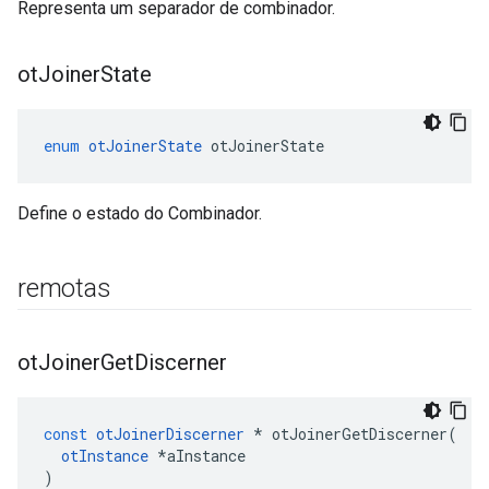
Representa um separador de combinador.
ot
Joiner
State
enum
otJoinerState
 otJoinerState
Define o estado do Combinador.
remotas
ot
Joiner
Get
Discerner
const
otJoinerDiscerner
*
 otJoinerGetDiscerner
(
otInstance
*
aInstance
)