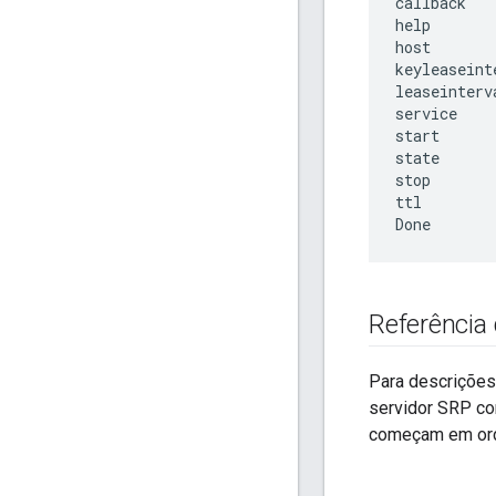
callback

help

host

keyleaseinte
leaseinterva
service

start

state

stop

ttl

Referência
Para descrições
servidor SRP c
começam em ord