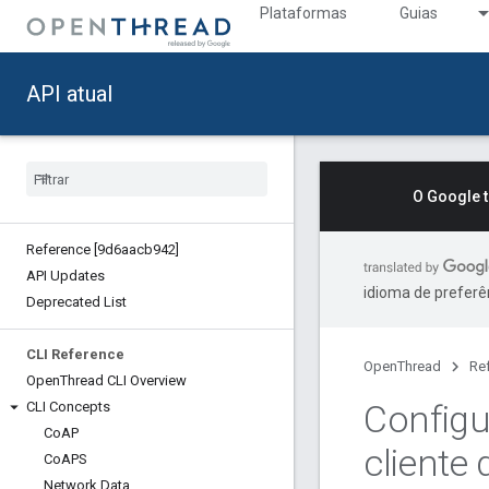
Plataformas
Guias
API atual
O Google 
Reference [9d6aacb942]
API Updates
idioma de preferê
Deprecated List
CLI Reference
OpenThread
Re
Open
Thread CLI Overview
Configu
CLI Concepts
Co
AP
cliente 
Co
APS
Network Data