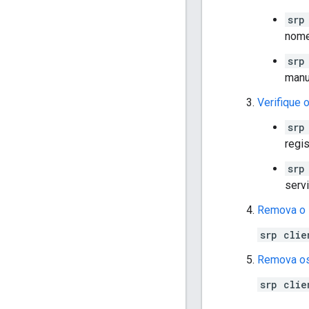
srp
nome
srp
manu
Verifique 
srp
regi
srp
servi
Remova o 
srp clie
Remova os
srp clie