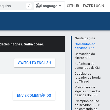
/
GITHUB
FAZER LOGIN
Nesta página
idades negras.
Saiba como
.
Comandos do
servidor SRP
Comandos do
cliente SRP
Referência de
comandos da CLI
Codelab do
roteador de borda
do Thread
Visão geral de
alguns comandos
básicos do SRP
ENVIE COMENTÁRIOS
Exemplos de uso
do servidor SRP e
de comando do