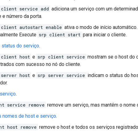
 client service add
adiciona um serviço com um determinado
 e número da porta.
 client autostart enable
ativa o modo de início automático
almente Execute
srp client start
para iniciar o cliente.
o status do serviço
.
 client host
e
srp client service
mostram se o host do cl
strados com sucesso no nó do cliente.
 server host
e
srp server service
indicam o status do hos
dor.
serviço
.
nt service remove
remove um serviço, mas mantém o nome d
 nomes de host e serviço
.
nt host remove
remove o host e todos os serviços registrado