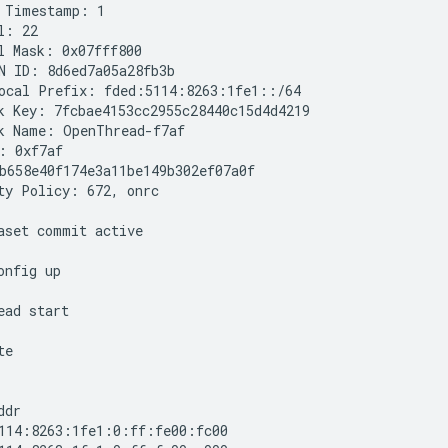
 Timestamp: 1

l: 22

l Mask: 0x07fff800

N ID: 8d6ed7a05a28fb3b

ocal Prefix: fded:5114:8263:1fe1::/64

k Key: 7fcbae4153cc2955c28440c15d4d4219

k Name: OpenThread-f7af

: 0xf7af

b658e40f174e3a11be149b302ef07a0f

ty Policy: 672, onrc

aset commit active
onfig up
ead start
te
ddr
114:8263:1fe1:0:ff:fe00:fc00
