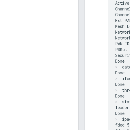
Active
Channe
Channe
Ext PA
Mesh L
Networ
Networ
PAN ID
PSKc: 
Securi
dat
ifc
thr
sta
leader

ipa
fded:5