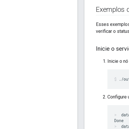
Exemplos d
Esses exemplos 
verificar o stat
Inicie o ser
Inicie o n
./ou
Configure
dat
dat