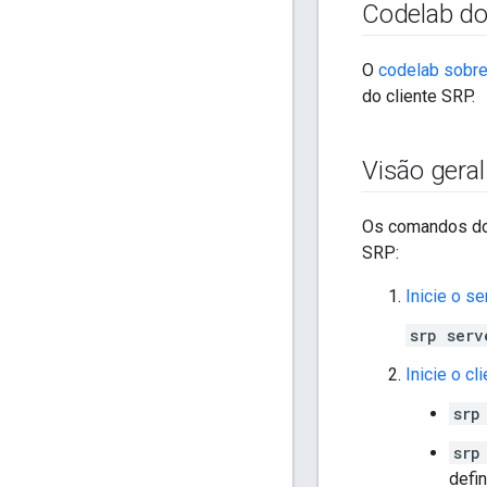
Codelab do
O
codelab sobre
do cliente SRP.
Visão gera
Os comandos do 
SRP:
Inicie o s
srp serv
Inicie o cl
srp
srp
defin