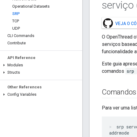
serviço
Operational Datasets
SRP
TCP
VEJA O C
UDP
CLI Commands
O OpenThread ofe
Contribute
serviços basead
funcionalidade 
API Reference
Este guia apres
Modules
comandos
srp 
Structs
Other References
Comandos 
Config Variables
Para ver uma li
srp serv
addrmode
