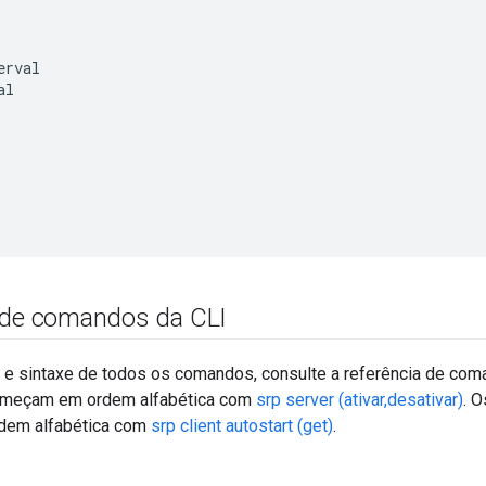
rval

l

 de comandos da CLI
 e sintaxe de todos os comandos, consulte a referência de co
omeçam em ordem alfabética com
srp server (ativar,desativar)
. 
em alfabética com
srp client autostart (get)
.