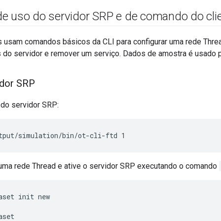
e uso do servidor SRP e de comando do cli
usam comandos básicos da CLI para configurar uma rede Thread, 
us do servidor e remover um serviço. Dados de amostra é usado par
vidor SRP
ó do servidor SRP:
tput/simulation/bin/ot-cli-ftd 1
 uma rede Thread e ative o servidor SRP executando o comando
aset init new
aset