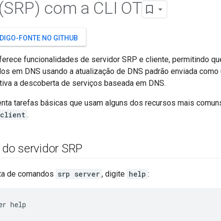
 (SRP) com a CLI OT
ÓDIGO-FONTE NO GITHUB
rece funcionalidades de servidor SRP e cliente, permitindo que
os em DNS usando a atualização de DNS padrão enviada como u
ativa a descoberta de serviços baseada em DNS.
enta tarefas básicas que usam alguns dos recursos mais comu
client
.
do servidor SRP
sta de comandos
srp server
, digite
help
:
er help