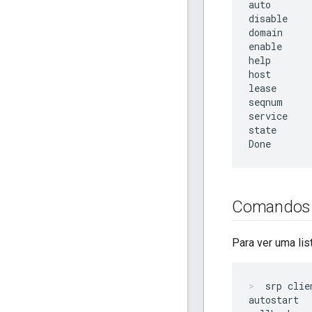
auto

disable

domain

enable

help

host

lease

seqnum

service

state

Comandos d
Para ver uma li
srp clie
autostart
