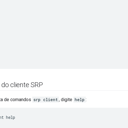
o cliente SRP
sta de comandos
srp client
, digite
help
:
nt help