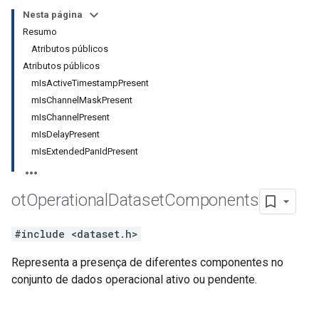
Nesta página
Resumo
Atributos públicos
Atributos públicos
mIsActiveTimestampPresent
mIsChannelMaskPresent
mIsChannelPresent
mIsDelayPresent
mIsExtendedPanIdPresent
ot
Operational
Dataset
Components
#include <dataset.h>
Representa a presença de diferentes componentes no
conjunto de dados operacional ativo ou pendente.