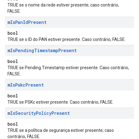
TRUE se o nome da rede estiver presente; caso contrário,
FALSE.
m
Is
Pan
Id
Present
bool
TRUE se o ID do PAN estiver presente. Caso contrário, FALSE.
m
Is
Pending
Timestamp
Present
bool
TRUE se Pending Timestamp estiver presente. Caso contrário,
FALSE.
m
Is
Pskc
Present
bool
TRUE se PSKc estiver presente. Caso contrário, FALSE.
m
Is
Security
Policy
Present
bool
TRUE se a política de segurança estiver presente; caso
contrário, FALSE.