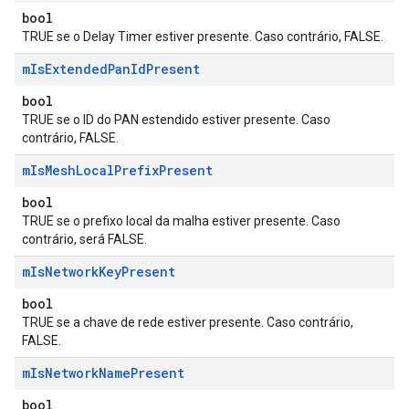
bool
TRUE se o Delay Timer estiver presente. Caso contrário, FALSE.
m
Is
Extended
Pan
Id
Present
bool
TRUE se o ID do PAN estendido estiver presente. Caso
contrário, FALSE.
m
Is
Mesh
Local
Prefix
Present
bool
TRUE se o prefixo local da malha estiver presente. Caso
contrário, será FALSE.
m
Is
Network
Key
Present
bool
TRUE se a chave de rede estiver presente. Caso contrário,
FALSE.
m
Is
Network
Name
Present
bool