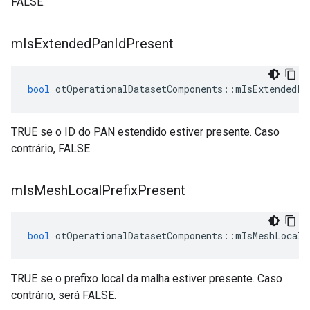
FALSE.
m
Is
Extended
Pan
Id
Present
bool
 otOperationalDatasetComponents
::
mIsExtendedPa
TRUE se o ID do PAN estendido estiver presente. Caso
contrário, FALSE.
m
Is
Mesh
Local
Prefix
Present
bool
 otOperationalDatasetComponents
::
mIsMeshLocalP
TRUE se o prefixo local da malha estiver presente. Caso
contrário, será FALSE.