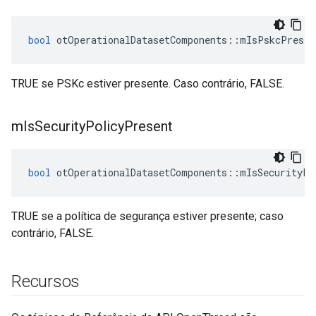
bool
 otOperationalDatasetComponents
::
mIsPskcPresen
TRUE se PSKc estiver presente. Caso contrário, FALSE.
m
Is
Security
Policy
Present
bool
 otOperationalDatasetComponents
::
mIsSecurityPo
TRUE se a política de segurança estiver presente; caso
contrário, FALSE.
Recursos