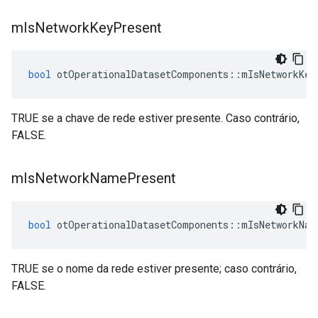
m
Is
Network
Key
Present
bool
 otOperationalDatasetComponents
::
mIsNetworkKey
TRUE se a chave de rede estiver presente. Caso contrário,
FALSE.
m
Is
Network
Name
Present
bool
 otOperationalDatasetComponents
::
mIsNetworkNam
TRUE se o nome da rede estiver presente; caso contrário,
FALSE.