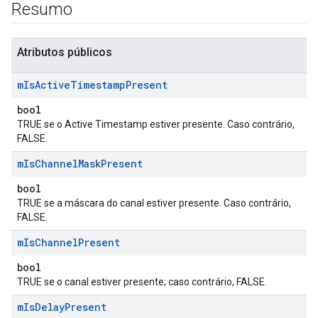
Resumo
Atributos públicos
m
Is
Active
Timestamp
Present
bool
TRUE se o Active Timestamp estiver presente. Caso contrário,
FALSE.
m
Is
Channel
Mask
Present
bool
TRUE se a máscara do canal estiver presente. Caso contrário,
FALSE.
m
Is
Channel
Present
bool
TRUE se o canal estiver presente; caso contrário, FALSE.
m
Is
Delay
Present