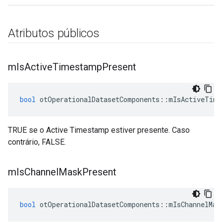
Atributos públicos
m
Is
Active
Timestamp
Present
bool
 otOperationalDatasetComponents
::
mIsActiveTime
TRUE se o Active Timestamp estiver presente. Caso
contrário, FALSE.
m
Is
Channel
Mask
Present
bool
 otOperationalDatasetComponents
::
mIsChannelMas