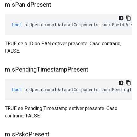
m
Is
Pan
Id
Present
bool
 otOperationalDatasetComponents
::
mIsPanIdPrese
TRUE se o ID do PAN estiver presente. Caso contrário,
FALSE.
m
Is
Pending
Timestamp
Present
bool
 otOperationalDatasetComponents
::
mIsPendingTim
TRUE se Pending Timestamp estiver presente. Caso
contrário, FALSE.
m
Is
Pskc
Present