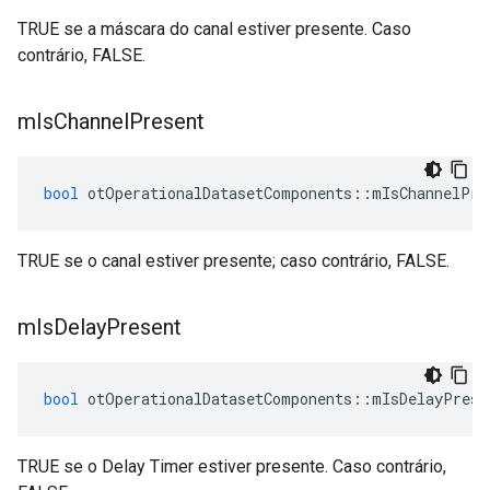
TRUE se a máscara do canal estiver presente. Caso
contrário, FALSE.
m
Is
Channel
Present
bool
 otOperationalDatasetComponents
::
mIsChannelPre
TRUE se o canal estiver presente; caso contrário, FALSE.
m
Is
Delay
Present
bool
 otOperationalDatasetComponents
::
mIsDelayPrese
TRUE se o Delay Timer estiver presente. Caso contrário,