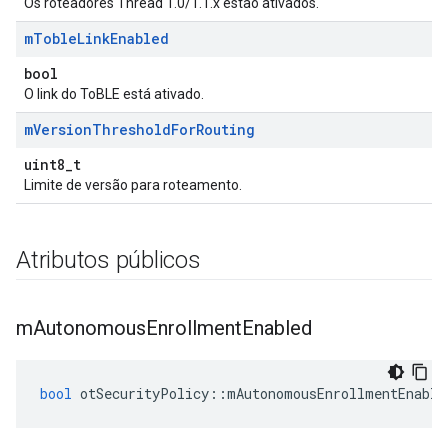
Os roteadores Thread 1.0/1.1.x estão ativados.
m
Toble
Link
Enabled
bool
O link do ToBLE está ativado.
m
Version
Threshold
For
Routing
uint8_t
Limite de versão para roteamento.
Atributos públicos
m
Autonomous
Enrollment
Enabled
bool
 otSecurityPolicy
::
mAutonomousEnrollmentEnable