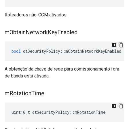
Roteadores não-CCM ativados.
m
Obtain
Network
Key
Enabled
bool
 otSecurityPolicy
::
mObtainNetworkKeyEnabled
A obtenção da chave de rede para comissionamento fora
de banda está ativada.
m
Rotation
Time
uint16_t otSecurityPolicy
::
mRotationTime