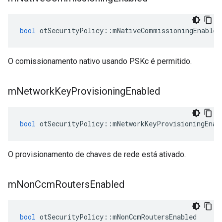
bool
 otSecurityPolicy
::
mNativeCommissioningEnabled
O comissionamento nativo usando PSKc é permitido.
m
Network
Key
Provisioning
Enabled
bool
 otSecurityPolicy
::
mNetworkKeyProvisioningEnab
O provisionamento de chaves de rede está ativado.
m
Non
Ccm
Routers
Enabled
bool
 otSecurityPolicy
::
mNonCcmRoutersEnabled