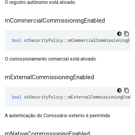
O registro autônomo está ativado.
m
Commercial
Commissioning
Enabled
bool
 otSecurityPolicy
::
mCommercialCommissioningEna
O comissionamento comercial está ativado.
m
External
Commissioning
Enabled
bool
 otSecurityPolicy
::
mExternalCommissioningEnabl
A autenticação do Comissário externo é permitida.
m
Native
Commissioning
Enabled