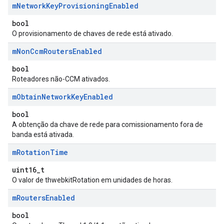
m
Network
Key
Provisioning
Enabled
bool
O provisionamento de chaves de rede está ativado.
m
Non
Ccm
Routers
Enabled
bool
Roteadores não-CCM ativados.
m
Obtain
Network
Key
Enabled
bool
A obtenção da chave de rede para comissionamento fora de
banda está ativada.
m
Rotation
Time
uint16_t
O valor de thwebkitRotation em unidades de horas.
m
Routers
Enabled
bool