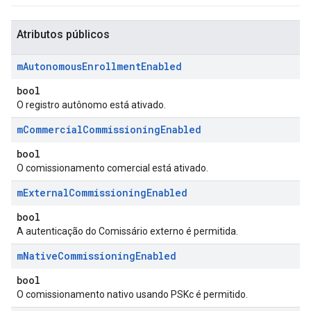
Atributos públicos
m
Autonomous
Enrollment
Enabled
bool
O registro autônomo está ativado.
m
Commercial
Commissioning
Enabled
bool
O comissionamento comercial está ativado.
m
External
Commissioning
Enabled
bool
A autenticação do Comissário externo é permitida.
m
Native
Commissioning
Enabled
bool
O comissionamento nativo usando PSKc é permitido.