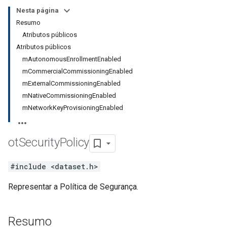
Nesta página
Resumo
Atributos públicos
Atributos públicos
mAutonomousEnrollmentEnabled
mCommercialCommissioningEnabled
mExternalCommissioningEnabled
mNativeCommissioningEnabled
mNetworkKeyProvisioningEnabled
ot
Security
Policy
#include <dataset.h>
Representar a Política de Segurança.
Resumo