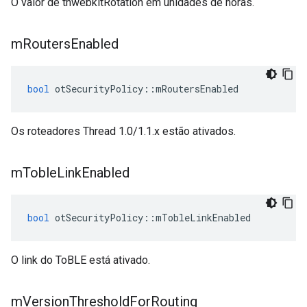
O valor de thwebkitRotation em unidades de horas.
m
Routers
Enabled
bool
 otSecurityPolicy
::
mRoutersEnabled
Os roteadores Thread 1.0/1.1.x estão ativados.
m
Toble
Link
Enabled
bool
 otSecurityPolicy
::
mTobleLinkEnabled
O link do ToBLE está ativado.
m
Version
Threshold
For
Routing