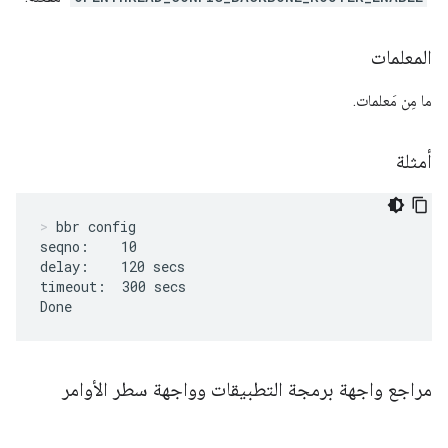
المعلمات
ما مِن مَعلمات.
أمثلة
bbr config
seqno:    10

delay:    120 secs

timeout:  300 secs

Done
مراجع واجهة برمجة التطبيقات وواجهة سطر الأوامر