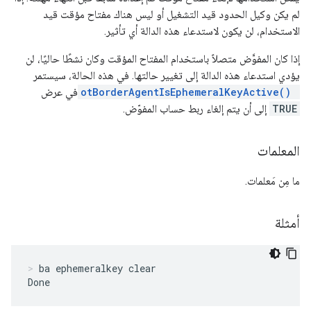
لم يكن وكيل الحدود قيد التشغيل أو ليس هناك مفتاح مؤقت قيد
الاستخدام، لن يكون لاستدعاء هذه الدالة أي تأثير.
إذا كان المفوَّض متصلاً باستخدام المفتاح المؤقت وكان نشطًا حاليًا، لن
يؤدي استدعاء هذه الدالة إلى تغيير حالتها. في هذه الحالة، سيستمر
otBorderAgentIsEphemeralKeyActive()
في عرض
TRUE
إلى أن يتم إلغاء ربط حساب المفوّض.
المعلمات
ما مِن مَعلمات.
أمثلة
ba ephemeralkey clear
Done