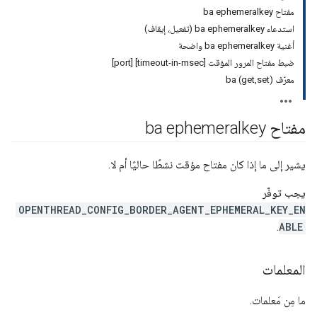
مفتاح ba ephemeralkey
استدعاء ba ephemeralkey (تفعيل، إيقاف)
أغنية ba ephemeralkey واضحة
ضبط مفتاح المرور المؤقت [timeout-in-msec] [port]
معرّف ba (get,set)
مفتاح ba ephemeralkey
يشير إلى ما إذا كان مفتاح مؤقت نشطًا حاليًا أم لا.
يجب توفّر
OPENTHREAD_CONFIG_BORDER_AGENT_EPHEMERAL_KEY_EN
.
ABLE
المعلمات
ما مِن مَعلمات.