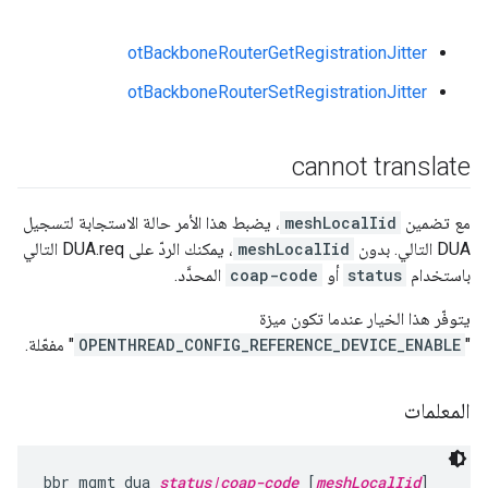
otBackboneRouterGetRegistrationJitter
otBackboneRouterSetRegistrationJitter
cannot translate
مع تضمين
meshLocalIid
، يضبط هذا الأمر حالة الاستجابة لتسجيل
DUA التالي. بدون
meshLocalIid
، يمكنك الردّ على DUA.req التالي
باستخدام
status
أو
coap-code
المحدَّد.
يتوفّر هذا الخيار عندما تكون ميزة
"
OPENTHREAD_CONFIG_REFERENCE_DEVICE_ENABLE
" مفعّلة.
المعلمات
bbr mgmt dua 
status|coap-code
 [
meshLocalIid
]