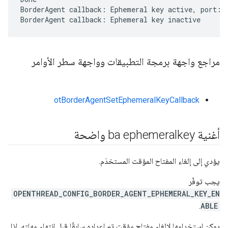
BorderAgent callback: Ephemeral key active, port:49
BorderAgent callback: Ephemeral key inactive
مراجع واجهة برمجة التطبيقات وواجهة سطر الأوامر
otBorderAgentSetEphemeralKeyCallback
أغنية ba ephemeralkey واضحة
يؤدي إلى إلغاء المفتاح المؤقت المستخدَم.
يجب توفّر
OPENTHREAD_CONFIG_BORDER_AGENT_EPHEMERAL_KEY_EN
.
ABLE
يمكن استخدامها لإلغاء مفتاح مؤقت تم إعداده سابقًا قبل انتهاء مهلته. إذا