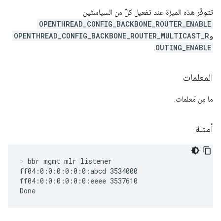
تتوفّر هذه الميزة عند تفعيل كلّ من السياستَين
OPENTHREAD_CONFIG_BACKBONE_ROUTER_ENABLE
و
OPENTHREAD_CONFIG_BACKBONE_ROUTER_MULTICAST_R
.
OUTING_ENABLE
المعلمات
ما مِن مَعلمات.
أمثلة
bbr mgmt mlr listener
ff04:0:0:0:0:0:0:abcd 3534000

ff04:0:0:0:0:0:0:eeee 3537610

Done