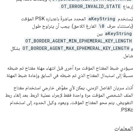
إرجاع
OT_ERROR_INVALID_STATE
.
يُستخدم
aKeyString
المحدد مباشرةً باعتباره PSK المؤقت
(باستثناء حرف
\0
الفارغ اللاحق). يجب أن يتراوح طول
aKeyString
بين
OT_BORDER_AGENT_MIN_EPHEMERAL_KEY_LENGTH
و
OT_BORDER_AGENT_MAX_EPHEMERAL_KEY_LENGTH
بشكل
شامل.
سيؤدي ضبط المفتاح المؤقت مرة أخرى قبل انتهاء مهلة مفتاح تم ضبطه
مسبقًا إلى استبدال المفتاح الذي تم ضبطه في السابق وإعادة ضبط المهلة.
أثناء سريان الفاصل الزمني، يمكن لأي مفوَّض خارجي استخدام مفتاح
الملف الشخصي المؤقت مرة واحدة فقط لإجراء عملية الربط. بعد إلغاء ربط
التفويض، يتم محو المفتاح المؤقت، ويعود وكيل الحدود إلى استخدام
PSKc.
المعلمات