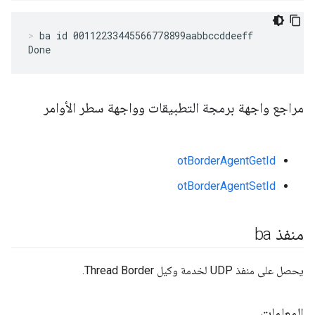
ba id 00112233445566778899aabbccddeeff
Done
مراجع واجهة برمجة التطبيقات وواجهة سطر الأوامر
otBorderAgentGetId
otBorderAgentSetId
منفذ ba
يحصل على منفذ UDP لخدمة وكيل Thread Border.
المعلمات