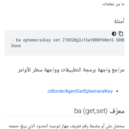
ما مِن مَعلمات.
أمثلة
ba ephemeralkey set Z10X20g3J15w1000P60m16 5000 
Done
مراجع واجهة برمجة التطبيقات وواجهة سطر الأوامر
otBorderAgentSetEphemeralKey
معرّف ba (get
set)
,
يحصل على أو يضبط رقم تعريف جهاز توجيه الحدود الذي يبلغ حجمه