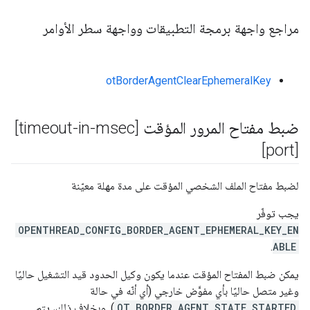
مراجع واجهة برمجة التطبيقات وواجهة سطر الأوامر
otBorderAgentClearEphemeralKey
ضبط مفتاح المرور المؤقت
[timeout-in-msec]
[port]
لضبط مفتاح الملف الشخصي المؤقت على مدة مهلة معيّنة
يجب توفّر
OPENTHREAD_CONFIG_BORDER_AGENT_EPHEMERAL_KEY_EN
.
ABLE
يمكن ضبط المفتاح المؤقت عندما يكون وكيل الحدود قيد التشغيل حاليًا
وغير متصل حاليًا بأي مفوَّض خارجي (أي أنّه في حالة
OT_BORDER_AGENT_STATE_STARTED
). وبخلاف ذلك، يتم