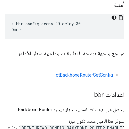
أمثلة
bbr config seqno 20 delay 30
Done
مراجع واجهة برمجة التطبيقات وواجهة سطر الأوامر
otBackboneRouterSetConfig
إعدادات bbr
يحصل على الإعدادات المحلية لجهاز توجيه Backbone Router.
يتوفّر هذا الخيار عندما تكون ميزة
"
OPENTHREAD_CONFIG_BACKBONE_ROUTER_ENABLE
" مفعّلة.