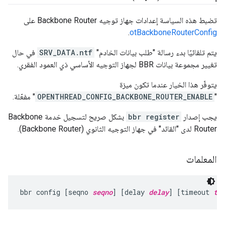
تضبط هذه السياسة إعدادات جهاز توجيه Backbone Router على
.
otBackboneRouterConfig
يتم تلقائيًا بدء رسالة "طلب بيانات الخادم"
SRV_DATA.ntf
في حال
تغيير مجموعة بيانات BBR لجهاز التوجيه الأساسي ذي العمود الفقري.
يتوفّر هذا الخيار عندما تكون ميزة
"
OPENTHREAD_CONFIG_BACKBONE_ROUTER_ENABLE
" مفعّلة.
يجب إصدار
bbr register
بشكل صريح لتسجيل خدمة Backbone
Router لدى "القائد" في جهاز التوجيه الثانوي (Backbone Router).
المعلمات
bbr config [seqno 
seqno
] [delay 
delay
] [timeout 
ti