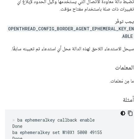
تضبط دالة معاودة الاتصال التي يستخدمها وكيل الحدود لإبلاغ أي
تغييرات ذات صلة باستخدام مفتاح مؤقت.
يجب توفّر
OPENTHREAD_CONFIG_BORDER_AGENT_EPHEMERAL_KEY_EN
.
ABLE
سيحل الاستدعاء اللاحق لهذه الدالة محل أي استدعاء تم تعيينه سابقًا.
المعلمات
ما مِن مَعلمات.
أمثلة
ba ephemeralkey callback enable
Done

ba ephemeralkey set W10X1 5000 49155

Done
