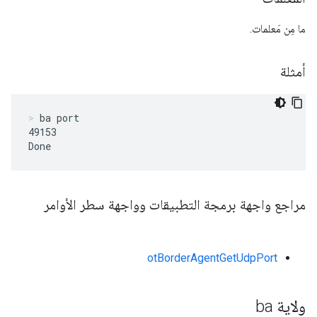
ما مِن مَعلمات.
أمثلة
ba port
49153

Done
مراجع واجهة برمجة التطبيقات وواجهة سطر الأوامر
otBorderAgentGetUdpPort
ولاية ba