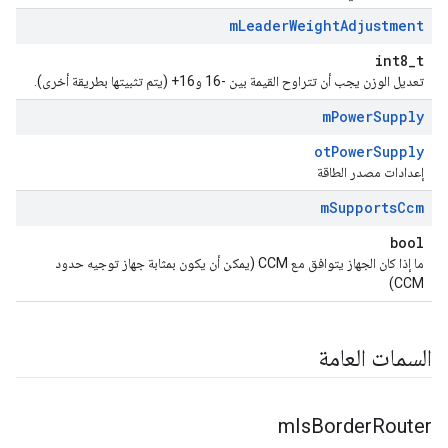
m
Leader
Weight
Adjustment
int8_t
تعديل الوزن يجب أن تتراوح القيمة بين -16 و16+ (يتم تثبيتها بطريقة أخرى).
m
Power
Supply
otPowerSupply
إعدادات مصدر الطاقة
m
Supports
Ccm
bool
ما إذا كان الجهاز يتوافق مع CCM (يمكن أن يكون بمثابة جهاز توجيه حدود
CCM)
السمات العامة
m
Is
Border
Router