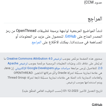
حدود CCM)
المراجِع
تنشأ المواضيع المرجعية لواجهة برمجة تطبيقات OpenThread من رمز
المصدر المتاح على
GitHub
. للحصول على مزيد من المعلومات أو
للمساهمة في مستنداتنا، يمكنك الاطّلاع على
المراجع
.
محتوى هذه الصفحة مرخّص بموجب
ترخيص Creative Commons Attribution 4.0‏
ما
لم يُنصّ على خلاف ذلك، وعيّنات التعليمات البرمجية مرخّصة بموجب
ترخيص Apache
2.0‏
. للتفاصيل، يُرجى مراجعة
سياسات موقع Google Developers الإلكتروني
. إنّ Java
هي علامة تجارية مسجَّلة لشركة Oracle و/أو شركائها التابعين. ‫OPENTHREAD
والعلامات التجارية ذات الصلة هي علامات تجارية مسجّلة تابعة لشركة Thread Group
ويتم استخدامها بموجب ترخيص.
تاريخ التعديل الأخير: 2023-12-01 (حسب التوقيت العالمي المتفَّق عليه)
GitHub