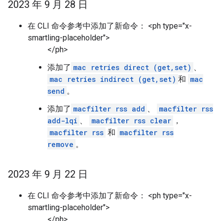
2023 年 9 月 28 日
在 CLI 命令参考中添加了新命令： <ph type="x-
smartling-placeholder">
</ph>
添加了
mac retries direct (get,set)
、
mac retries indirect (get,set)
和
mac
send
。
添加了
macfilter rss add
、
macfilter rss
add-lqi
、
macfilter rss clear
，
macfilter rss
和
macfilter rss
remove
。
2023 年 9 月 22 日
在 CLI 命令参考中添加了新命令： <ph type="x-
smartling-placeholder">
</ph>