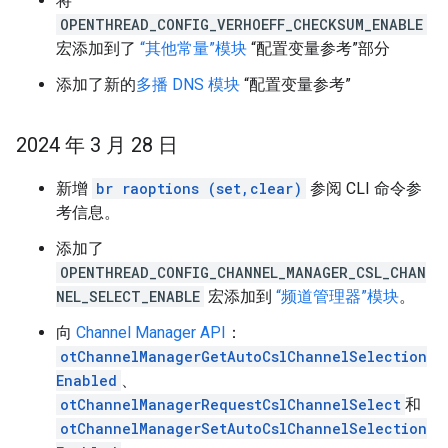
将
OPENTHREAD_CONFIG_VERHOEFF_CHECKSUM_ENABLE
宏添加到了
“其他常量”模块
“配置变量参考”部分
添加了新的
多播 DNS 模块
“配置变量参考”
2024 年 3 月 28 日
新增
br raoptions (set,clear)
参阅 CLI 命令参
考信息。
添加了
OPENTHREAD_CONFIG_CHANNEL_MANAGER_CSL_CHAN
NEL_SELECT_ENABLE
宏添加到
“频道管理器”模块
。
向
Channel Manager API
：
otChannelManagerGetAutoCslChannelSelection
Enabled
、
otChannelManagerRequestCslChannelSelect
和
otChannelManagerSetAutoCslChannelSelection