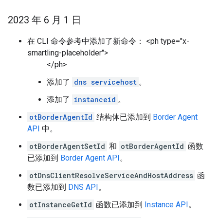
2023 年 6 月 1 日
在 CLI 命令参考中添加了新命令： <ph type="x-
smartling-placeholder">
</ph>
添加了
dns servicehost
。
添加了
instanceid
。
otBorderAgentId
结构体已添加到
Border Agent
API
中。
otBorderAgentSetId
和
otBorderAgentId
函数
已添加到
Border Agent API
。
otDnsClientResolveServiceAndHostAddress
函
数已添加到
DNS API
。
otInstanceGetId
函数已添加到
Instance API
。