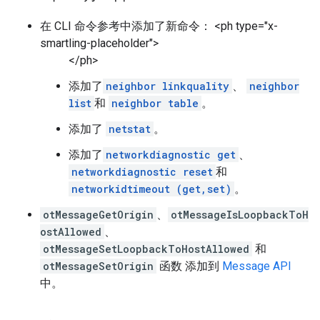
在 CLI 命令参考中添加了新命令： <ph type="x-
smartling-placeholder">
</ph>
添加了
neighbor linkquality
、
neighbor
list
和
neighbor table
。
添加了
netstat
。
添加了
networkdiagnostic get
、
networkdiagnostic reset
和
networkidtimeout (get,set)
。
otMessageGetOrigin
、
otMessageIsLoopbackToH
ostAllowed
、
otMessageSetLoopbackToHostAllowed
和
otMessageSetOrigin
函数 添加到
Message API
中。