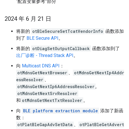
“配置变量参考”部分
2024 年 6 月 21 日
将新的
otBleSecureSetTcatVendorInfo
函数添加
到了
BLE Secure API
。
将新的
otDiagSetOutputCallback
函数添加到了
出厂诊断 - Thread Stack API
。
向
Multicast DNS API
：
otMdnsGetNextBrowser
、
otMdnsGetNextIp4Addr
essResolver
、
otMdnsGetNextIp6AddressResolver
,
otMdnsGetNextSrvResolver
和
otMdnsGetNextTxtResolver
。
向
BLE platform extraction module
添加了新函
数：
otPlatBleGapAdvSetData
、
otPlatBleGetAdvert