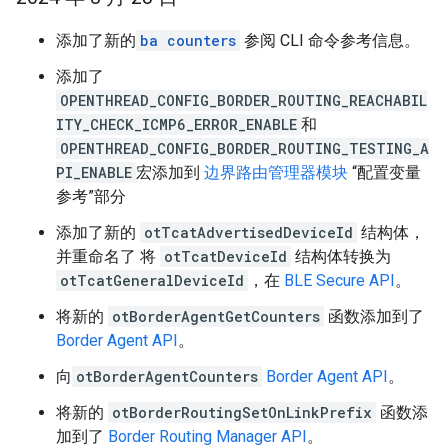
添加了新的
ba counters
参阅 CLI 命令参考信息。
添加了
OPENTHREAD_CONFIG_BORDER_ROUTING_REACHABIL
ITY_CHECK_ICMP6_ERROR_ENABLE
和
OPENTHREAD_CONFIG_BORDER_ROUTING_TESTING_A
PI_ENABLE
宏添加到
边界路由管理器模块
“配置变量
参考”部分
添加了新的
otTcatAdvertisedDeviceId
结构体，
并重命名了 将
otTcatDeviceId
结构体转换为
otTcatGeneralDeviceId
，在
BLE Secure API
。
将新的
otBorderAgentGetCounters
函数添加到了
Border Agent API
。
向
otBorderAgentCounters
Border Agent API
。
将新的
otBorderRoutingSetOnLinkPrefix
函数添
加到了
Border Routing Manager API
。