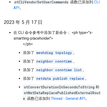
otCliVendorSetUserCommands
函数已添加到
CLI
API
。
2023 年 5 月 17 日
在 CLI 命令参考中添加了新命令： <ph type="x-
smartling-placeholder">
</ph>
添加了
meshdiag topology
。
添加了
neighbor conntime
。
添加了
neighbor conntime list
。
添加了
netdata publish replace
。
otConvertDurationInSecondsToString
和
otNetDataReplacePublishedExternalRout
e
函数已添加到
Thread - General API
。