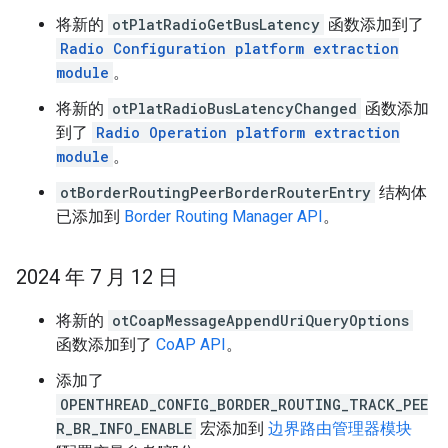
将新的
otPlatRadioGetBusLatency
函数添加到了
Radio Configuration platform extraction
module
。
将新的
otPlatRadioBusLatencyChanged
函数添加
到了
Radio Operation platform extraction
module
。
otBorderRoutingPeerBorderRouterEntry
结构体
已添加到
Border Routing Manager API
。
2024 年 7 月 12 日
将新的
otCoapMessageAppendUriQueryOptions
函数添加到了
CoAP API
。
添加了
OPENTHREAD_CONFIG_BORDER_ROUTING_TRACK_PEE
R_BR_INFO_ENABLE
宏添加到
边界路由管理器模块