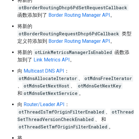
将新的
otBorderRoutingDhcp6PdSetRequestCallback
函数添加到了
Border Routing Manager API
。
将新的
otBorderRoutingRequestDhcp6PdCallback
类型
定义符添加到
Border Routing Manager API
。
将新的
otLinkMetricsManagerIsEnabled
函数添
加到了
Link Metrics API
。
向
Multicast DNS API
：
otMdnsAllocateIterator
、
otMdnsFreeIterator
、
otMdnsGetNextHost
、
otMdnsGetNextKey
和
otMdnsGetNextService
。
向
Router/Leader API
：
otThreadIsTmfOriginFilterEnabled
、
otThread
SetThreadVersionCheckEnabled
、 和
otThreadSetTmfOriginFilterEnabled
。
将