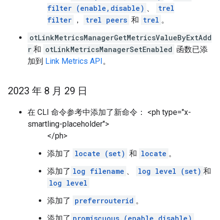
filter (enable,disable)
、
trel
filter
，
trel peers
和
trel
。
otLinkMetricsManagerGetMetricsValueByExtAdd
r
和
otLinkMetricsManagerSetEnabled
函数已添
加到
Link Metrics API
。
2023 年 8 月 29 日
在 CLI 命令参考中添加了新命令： <ph type="x-
smartling-placeholder">
</ph>
添加了
locate (set)
和
locate
。
添加了
log filename
、
log level (set)
和
log level
添加了
preferrouterid
。
添加了
promiscuous (enable,disable)