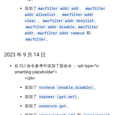
添加了
macfilter addr add
、
macfilter
addr allowlist
、
macfilter addr
clear
，
macfilter addr denylist
、
macfilter addr disable
,
macfilter
addr
,
macfilter addr remove
和
macfilter
。
2023 年 9 月 14 日
在 CLI 命令参考中添加了新命令： <ph type="x-
smartling-placeholder">
</ph>
添加了
tvcheck (enable,disable)
。
添加了
txpower (get,set)
。
添加了
unsecure get
。