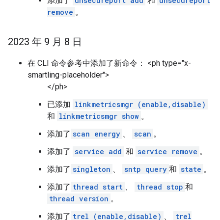
添加了
unsecureport add
和
unsecureport
remove
。
2023 年 9 月 8 日
在 CLI 命令参考中添加了新命令： <ph type="x-
smartling-placeholder">
</ph>
已添加
linkmetricsmgr (enable,disable)
和
linkmetricsmgr show
。
添加了
scan energy
、
scan
。
添加了
service add
和
service remove
。
添加了
singleton
、
sntp query
和
state
。
添加了
thread start
、
thread stop
和
thread version
。
添加了
trel (enable,disable)
、
trel