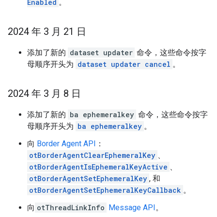
Enabled
。
2024 年 3 月 21 日
添加了新的
dataset updater
命令，这些命令按字
母顺序开头为
dataset updater cancel
。
2024 年 3 月 8 日
添加了新的
ba ephemeralkey
命令，这些命令按字
母顺序开头为
ba ephemeralkey
。
向
Border Agent API
：
otBorderAgentClearEphemeralKey
、
otBorderAgentIsEphemeralKeyActive
、
otBorderAgentSetEphemeralKey
, 和
otBorderAgentSetEphemeralKeyCallback
。
向
otThreadLinkInfo
Message API
。