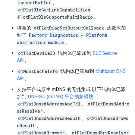
isementBuffer
、
otPlatBleGetLinkCapabilities
和
otPlatBleSupportsMultiRadio
。
将新的
otPlatDiagSetOutputCallback
函数添加
到了
Factory Diagnostics - Platform
abstraction module
。
otTcatDeviceID
结构体已添加到
BLE Secure
API
。
otMdnsCacheInfo
结构体已添加到
Multicast DNS
API
。
支持平台或原生 mDNS 的无缝集成 以下结构体已添
加到
DNS-SD (mDNS) 平台抽象模块
：
otPlatDnssdAddressAndTtl
、
otPlatDnssdAddre
ssResolver
、
otPlatDnssdAddressResult
、
otPlatDnssdBrows
eResult
、
otPlatDnssdBrowser
、
otPlatDnssdSrvResolver