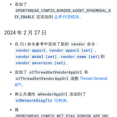
添加了
OPENTHREAD_CONFIG_BORDER_AGENT_EPHEMERAL_K
EY_ENABLE
宏添加到
边界代理模块
。
2024 年 2 月 27 日
在 CLI 命令参考中添加了新的
vendor
命令：
vendor appurl
,
vendor appurl (set)
，
vendor model (set)
,
vendor name (set)
和
vendor swversion (set)
。
添加了
otThreadGetVendorAppUrl
和
otThreadSetVendorAppUrl
函数
Thread General
API
。
将公共属性
mVendorAppUrl
添加到了
otNetworkDiagTlv
结构体
。
将
OPENTHREAD_CONFIG_NET_DIAG_VENDOR_APP_URL