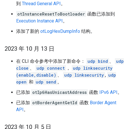
到
Thread General API
。
otInstanceResetToBootloader
函数已添加到
Execution Instance API
。
添加了新的
otLogHexDumpInfo
结构。
2023 年 10 月 13 日
在 CLI 命令参考中添加了新命令：
udp bind
、
udp
close
、
udp connect
，
udp linksecurity
(enable,disable)
、
udp linksecurity
,
udp
open
和
udp send
。
已添加
otIp6HasUnicastAddress
函数
IPv6 API
。
已添加
otBorderAgentGetId
函数
Border Agent
API
。
2023 年 10 月 5 日