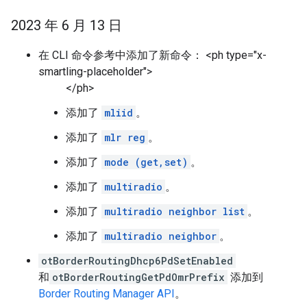
2023 年 6 月 13 日
在 CLI 命令参考中添加了新命令： <ph type="x-
smartling-placeholder">
</ph>
添加了
mliid
。
添加了
mlr reg
。
添加了
mode (get,set)
。
添加了
multiradio
。
添加了
multiradio neighbor list
。
添加了
multiradio neighbor
。
otBorderRoutingDhcp6PdSetEnabled
和
otBorderRoutingGetPdOmrPrefix
添加到
Border Routing Manager API
。