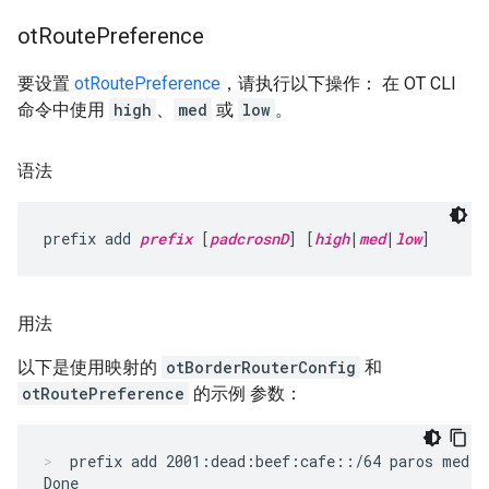
ot
Route
Preference
要设置
otRoutePreference
，请执行以下操作： 在 OT CLI
命令中使用
high
、
med
或
low
。
语法
prefix add 
prefix
 [
padcrosnD
] [
high
|
med
|
low
]
用法
以下是使用映射的
otBorderRouterConfig
和
otRoutePreference
的示例 参数：
prefix add 2001:dead:beef:cafe::/64 paros med