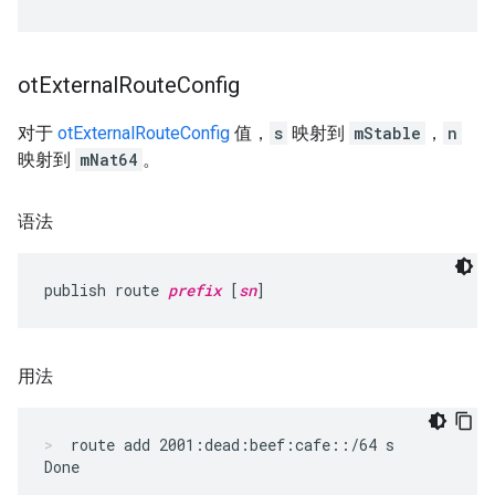
ot
External
Route
Config
对于
otExternalRouteConfig
值，
s
映射到
mStable
，
n
映射到
mNat64
。
语法
publish route 
prefix
 [
sn
]
用法
route add 2001:dead:beef:cafe::/64 s