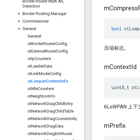
Border Router Multi AIL
Detection
m
Compress
Border Routing Manager
Commissioner
bool
 otLowp
General
General
ot
Border
Router
Config
压缩标志。
ot
External
Route
Config
ot
Ip
Counters
m
Context
Id
ot
Leader
Data
ot
Link
Mode
Config
ot
Lowpan
Context
Info
uint8_t otL
ot
Mle
Counters
ot
Neighbor
Info
ot
Network
Diag
Child
Entry
6LoWPAN 上下
ot
Network
Diag
Child
Table
ot
Network
Diag
Connectivity
m
Prefix
ot
Network
Diag
Data
ot
Network
Diag
Enh
Route