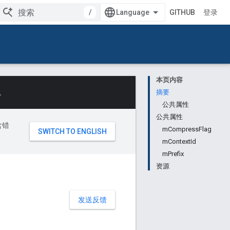
/
GITHUB
登录
本页内容
。
摘要
公共属性
公共属性
含错
mCompressFlag
mContextId
mPrefix
资源
发送反馈