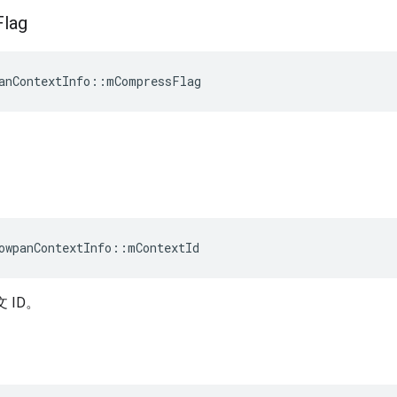
Flag
anContextInfo
::
mCompressFlag
owpanContextInfo
::
mContextId
文 ID。