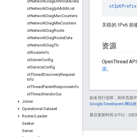
ot
Network
Diag
Enh
Route
Data
otIp6Prefix
ot
Network
Diag
Ip6Addr
List
ot
Network
Diag
Mac
Counters
ot
Network
Diag
Mle
Counters
关联的 IPv6 前
ot
Network
Diag
Route
ot
Network
Diag
Route
Data
资源
ot
Network
Diag
Tlv
ot
Router
Info
ot
Server
Config
OpenThread 
ot
Service
Config
源
。
ot
Thread
Discovery
Request
Info
ot
Thread
Parent
Response
Info
ot
Thread
Vendor
Oui
如未另行说明，则本页面
Joiner
Google Developers 网站
Operational Dataset
最后更新时间 (UTC)：2023-
Router
/
Leader
Seeker
Server