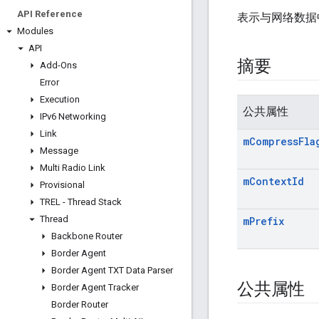
API Reference
表示与网络数据中
Modules
API
摘要
Add-Ons
Error
Execution
公共属性
IPv6 Networking
Link
m
Compress
Fla
Message
Multi Radio Link
m
Context
Id
Provisional
TREL - Thread Stack
Thread
m
Prefix
Backbone Router
Border Agent
Border Agent TXT Data Parser
公共属性
Border Agent Tracker
Border Router