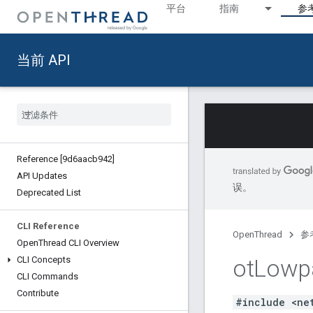
平台
指南
参
当前 API
Reference [9d6aacb942]
API Updates
误。
Deprecated List
CLI Reference
OpenThread
参
Open
Thread CLI Overview
CLI Concepts
ot
Lowp
CLI Commands
Contribute
#include <ne