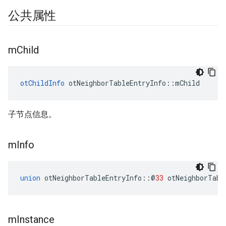
公共属性
m
Child
otChildInfo
 otNeighborTableEntryInfo
::
mChild
子节点信息。
m
Info
union
 otNeighborTableEntryInfo
::@
33
 otNeighborTabl
m
Instance