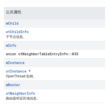
公共属性
m
Child
otChildInfo
子节点信息。
m
Info
union otNeighborTableEntryInfo::@33
m
Instance
otInstance
*
OpenThread 实例。
m
Router
otNeighborInfo
路由器邻近区域信息。