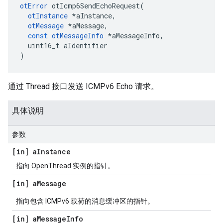
otError
 otIcmp6SendEchoRequest
(
otInstance
*
aInstance
,
otMessage
*
aMessage
,
const
otMessageInfo
*
aMessageInfo
,
  uint16_t aIdentifier
)
通过 Thread 接口发送 ICMPv6 Echo 请求。
具体说明
参数
[in] a
Instance
指向 OpenThread 实例的指针。
[in] a
Message
指向包含 ICMPv6 载荷的消息缓冲区的指针。
[in] a
Message
Info