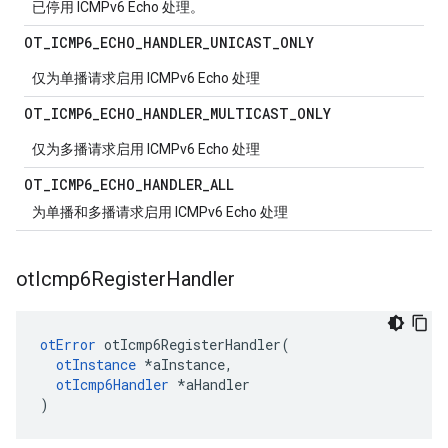
已停用 ICMPv6 Echo 处理。
OT
_
ICMP6
_
ECHO
_
HANDLER
_
UNICAST
_
ONLY
仅为单播请求启用 ICMPv6 Echo 处理
OT
_
ICMP6
_
ECHO
_
HANDLER
_
MULTICAST
_
ONLY
仅为多播请求启用 ICMPv6 Echo 处理
OT
_
ICMP6
_
ECHO
_
HANDLER
_
ALL
为单播和多播请求启用 ICMPv6 Echo 处理
ot
Icmp6Register
Handler
otError
 otIcmp6RegisterHandler
(
otInstance
*
aInstance
,
otIcmp6Handler
*
aHandler
)