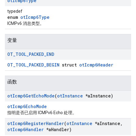
ot
Icmp6Type
typedef
enum
otIcmp6Type
ICMPv6 消息类型。
变量
OT
_
TOOL
_
PACKED
_
END
OT_TOOL_PACKED_BEGIN
struct
otIcmp6Header
函数
ot
Icmp6Get
Echo
Mode
(
ot
Instance
*a
Instance)
otIcmp6EchoMode
指明是否已启用 ICMPv6 Echo 处理。
ot
Icmp6Register
Handler
(
ot
Instance
*a
Instance
,
ot
Icmp6Handler
*a
Handler)