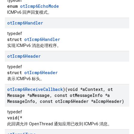
typedef
enum
otIcmp6EchoMode
ICMPv6 回声回复模式。
ot
Icmp6Handler
typedef
struct
otIcmp6Handler
实现 ICMPv6 消息处理程序。
ot
Icmp6Header
typedef
struct
otIcmp6Header
表示 ICMPv6 标头。
ot
Icmp6Receive
Callback
)(void *a
Context
,
ot
Message *a
Message
,
const ot
Message
Info *a
Message
Info
,
const ot
Icmp6Header *a
Icmp
Header)
typedef
void(*
此回调允许 OpenThread 通知应用已收到 ICMPv6 消息。