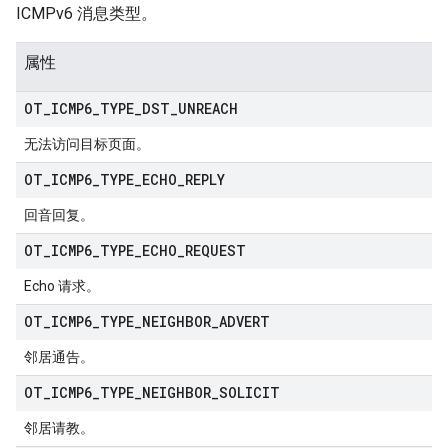
ICMPv6 消息类型。
属性
OT
_
ICMP6
_
TYPE
_
DST
_
UNREACH
无法访问目标页面。
OT
_
ICMP6
_
TYPE
_
ECHO
_
REPLY
回音回复。
OT
_
ICMP6
_
TYPE
_
ECHO
_
REQUEST
Echo 请求。
OT
_
ICMP6
_
TYPE
_
NEIGHBOR
_
ADVERT
邻居通告。
OT
_
ICMP6
_
TYPE
_
NEIGHBOR
_
SOLICIT
邻居请教。