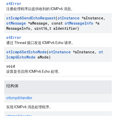
otError
注册处理程序以提供收到的 ICMPv6 消息。
ot
Icmp6Send
Echo
Request
(
ot
Instance
*a
Instance
,
ot
Message
*a
Message
,
const
ot
Message
Info
*a
Message
Info
,
uint16
_
t a
Identifier)
otError
通过 Thread 接口发送 ICMPv6 Echo 请求。
ot
Icmp6Set
Echo
Mode
(
ot
Instance
*a
Instance
,
ot
Icmp6Echo
Mode
a
Mode)
void
设置是否启用 ICMPv6 Echo 处理。
结构体
otIcmp6Handler
实现 ICMPv6 消息处理程序。