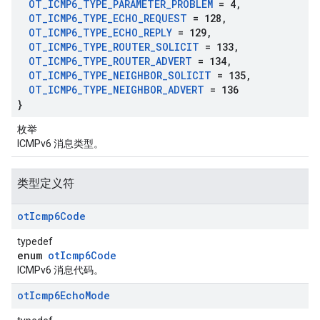
OT
_
ICMP6
_
TYPE
_
PARAMETER
_
PROBLEM
= 4
,
OT
_
ICMP6
_
TYPE
_
ECHO
_
REQUEST
= 128
,
OT
_
ICMP6
_
TYPE
_
ECHO
_
REPLY
= 129
,
OT
_
ICMP6
_
TYPE
_
ROUTER
_
SOLICIT
= 133
,
OT
_
ICMP6
_
TYPE
_
ROUTER
_
ADVERT
= 134
,
OT
_
ICMP6
_
TYPE
_
NEIGHBOR
_
SOLICIT
= 135
,
OT
_
ICMP6
_
TYPE
_
NEIGHBOR
_
ADVERT
= 136
}
枚举
ICMPv6 消息类型。
类型定义符
ot
Icmp6Code
typedef
enum
otIcmp6Code
ICMPv6 消息代码。
ot
Icmp6Echo
Mode