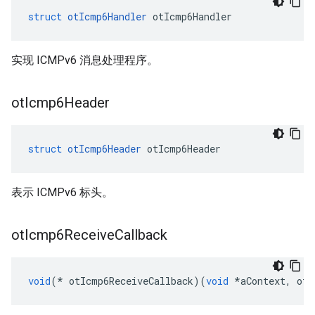
struct
otIcmp6Handler
 otIcmp6Handler
实现 ICMPv6 消息处理程序。
ot
Icmp6Header
struct
otIcmp6Header
 otIcmp6Header
表示 ICMPv6 标头。
ot
Icmp6Receive
Callback
void
(*
 otIcmp6ReceiveCallback
)(
void
*
aContext
,
 otM