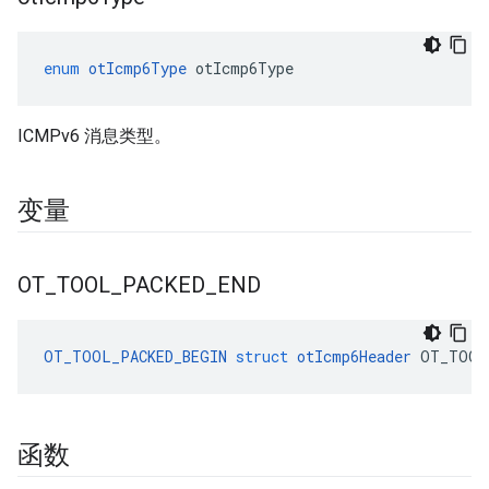
enum
otIcmp6Type
 otIcmp6Type
ICMPv6 消息类型。
变量
OT
_
TOOL
_
PACKED
_
END
OT_TOOL_PACKED_BEGIN
struct
otIcmp6Header
 OT_TOOL
函数