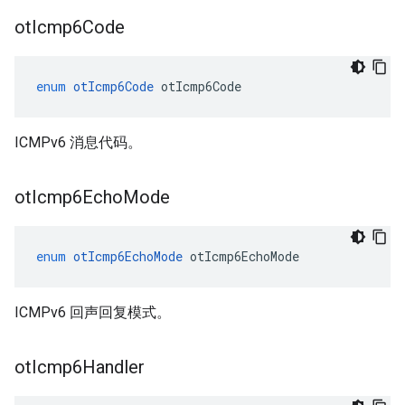
ot
Icmp6Code
enum
otIcmp6Code
 otIcmp6Code
ICMPv6 消息代码。
ot
Icmp6Echo
Mode
enum
otIcmp6EchoMode
 otIcmp6EchoMode
ICMPv6 回声回复模式。
ot
Icmp6Handler