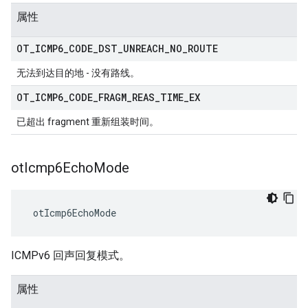
属性
OT
_
ICMP6
_
CODE
_
DST
_
UNREACH
_
NO
_
ROUTE
无法到达目的地 - 没有路线。
OT
_
ICMP6
_
CODE
_
FRAGM
_
REAS
_
TIME
_
EX
已超出 fragment 重新组装时间。
ot
Icmp6Echo
Mode
 otIcmp6EchoMode
ICMPv6 回声回复模式。
属性