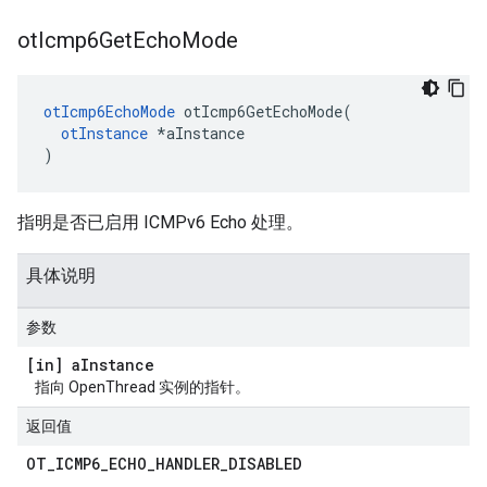
ot
Icmp6Get
Echo
Mode
otIcmp6EchoMode
 otIcmp6GetEchoMode
(
otInstance
*
aInstance
)
指明是否已启用 ICMPv6 Echo 处理。
具体说明
参数
[in] a
Instance
指向 OpenThread 实例的指针。
返回值
OT
_
ICMP6
_
ECHO
_
HANDLER
_
DISABLED