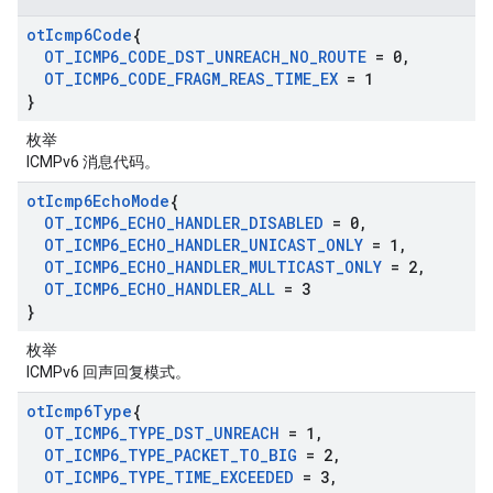
ot
Icmp6Code
{
OT
_
ICMP6
_
CODE
_
DST
_
UNREACH
_
NO
_
ROUTE
= 0
,
OT
_
ICMP6
_
CODE
_
FRAGM
_
REAS
_
TIME
_
EX
= 1
}
枚举
ICMPv6 消息代码。
ot
Icmp6Echo
Mode
{
OT
_
ICMP6
_
ECHO
_
HANDLER
_
DISABLED
= 0
,
OT
_
ICMP6
_
ECHO
_
HANDLER
_
UNICAST
_
ONLY
= 1
,
OT
_
ICMP6
_
ECHO
_
HANDLER
_
MULTICAST
_
ONLY
= 2
,
OT
_
ICMP6
_
ECHO
_
HANDLER
_
ALL
= 3
}
枚举
ICMPv6 回声回复模式。
ot
Icmp6Type
{
OT
_
ICMP6
_
TYPE
_
DST
_
UNREACH
= 1
,
OT
_
ICMP6
_
TYPE
_
PACKET
_
TO
_
BIG
= 2
,
OT
_
ICMP6
_
TYPE
_
TIME
_
EXCEEDED
= 3
,