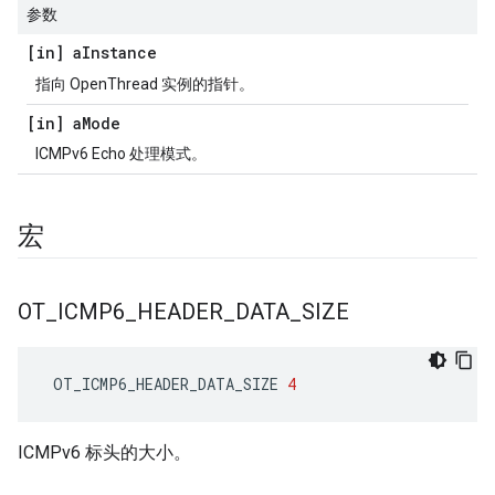
参数
[in] a
Instance
指向 OpenThread 实例的指针。
[in] a
Mode
ICMPv6 Echo 处理模式。
宏
OT
_
ICMP6
_
HEADER
_
DATA
_
SIZE
 OT_ICMP6_HEADER_DATA_SIZE 
4
ICMPv6 标头的大小。