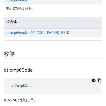
otIcmp6Header
表示 ICMPv6 标头。
联合体
otIcmp6Header::
OT_TOOL_PACKED_FIELD
枚举
ot
Icmp6Code
 otIcmp6Code
ICMPv6 消息代码。