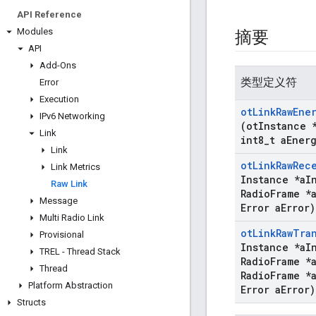
API Reference
Modules
摘要
API
Add-Ons
类型定义符
Error
Execution
ot
Link
Raw
Ene
IPv6 Networking
(ot
Instance 
Link
int8
_
t a
Ener
Link
ot
Link
Raw
Rec
Link Metrics
Instance *a
I
Raw Link
Radio
Frame *
Message
Error a
Error)
Multi Radio Link
ot
Link
Raw
Tra
Provisional
Instance *a
I
TREL - Thread Stack
Radio
Frame *
Thread
Radio
Frame *
Platform Abstraction
Error a
Error)
Structs