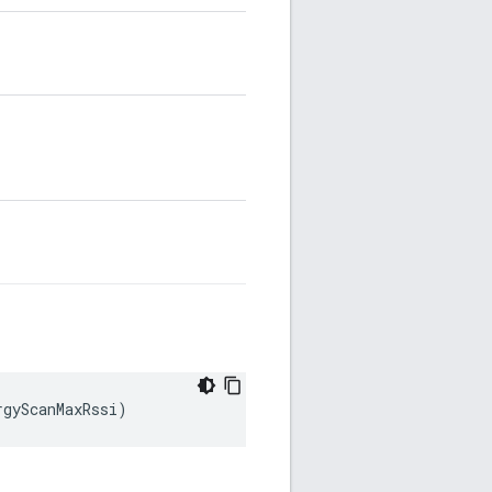
rgyScanMaxRssi
)