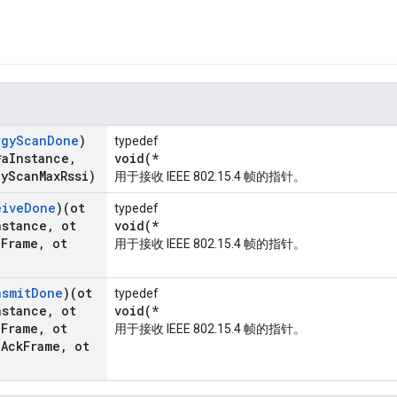
rgy
Scan
Done
)
typedef
*a
Instance
,
void(*
gy
Scan
Max
Rssi)
用于接收 IEEE 802.15.4 帧的指针。
eive
Done
)(ot
typedef
nstance
,
ot
void(*
a
Frame
,
ot
用于接收 IEEE 802.15.4 帧的指针。
nsmit
Done
)(ot
typedef
nstance
,
ot
void(*
a
Frame
,
ot
用于接收 IEEE 802.15.4 帧的指针。
a
Ack
Frame
,
ot