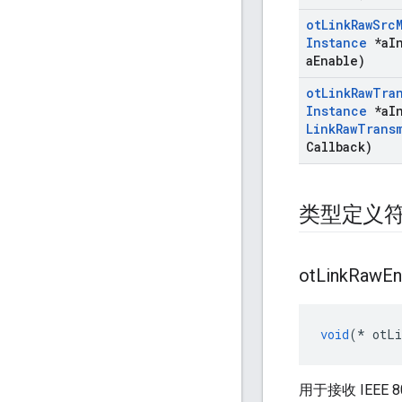
ot
Link
Raw
Src
Instance
*a
I
a
Enable)
ot
Link
Raw
Tra
Instance
*a
I
Link
Raw
Trans
Callback)
类型定义
ot
Link
Raw
En
void
(*
 otLi
用于接收 IEEE 8