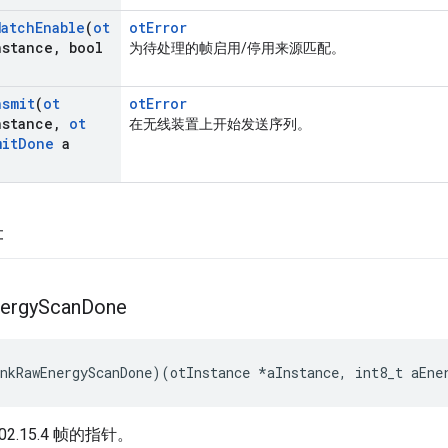
Match
Enable
(
ot
otError
nstance
,
bool
为待处理的帧启用/停用来源匹配。
nsmit
(
ot
otError
nstance
,
ot
在无线装置上开始发送序列。
mit
Done
a
符
ergy
Scan
Done
nkRawEnergyScanDone
)(
otInstance 
*
aInstance
,
 int8_t aEne
02.15.4 帧的指针。