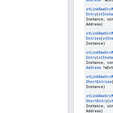
ot
Link
Raw
Src
Entry
(
ot
Inst
Instance
,
uin
Address)
ot
Link
Raw
Src
Entries
(
ot
In
Instance)
ot
Link
Raw
Src
Entry
(
ot
Inst
Instance
,
co
Address
*a
Ext
ot
Link
Raw
Src
Short
Entries
Instance)
ot
Link
Raw
Src
Short
Entry
(
o
Instance
,
uin
Address)