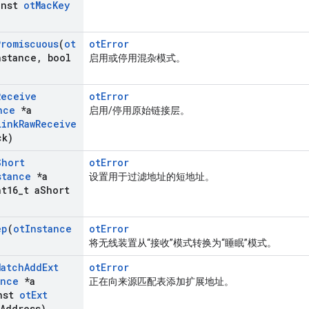
nst
ot
Mac
Key
Promiscuous
(
ot
otError
nstance
,
bool
启用或停用混杂模式。
Receive
otError
nce
*a
启用/停用原始链接层。
Link
Raw
Receive
ck)
Short
otError
stance
*a
设置用于过滤地址的短地址。
t16
_
t a
Short
ep
(
ot
Instance
otError
将无线装置从“接收”模式转换为“睡眠”模式。
Match
Add
Ext
otError
ance
*a
正在向来源匹配表添加扩展地址。
nst
ot
Ext
Address)