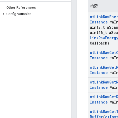
函数
Other References
Config Variables
ot
Link
Raw
Ene
Instance
*a
I
uint8
_
t a
Sca
uint16
_
t a
Sc
Link
Raw
Energ
Callback)
ot
Link
Raw
Get
Instance
*a
I
ot
Link
Raw
Get
Instance
*a
I
ot
Link
Raw
Get
Instance
*a
I
ot
Link
Raw
Get
Instance
*a
I
ot
Link
Raw
Get
Buffer
(
ot
Ins