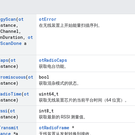
rgy
Scan
(
ot
otError
nstance
,
在无线装置上开始能量扫描序列。
n
Channel
,
an
Duration
,
ot
y
Scan
Done
a
Caps
(
ot
otRadioCaps
nstance)
获取电台功能。
Promiscuous
(
ot
bool
nstance)
获取混杂模式的状态。
Radio
Time
(
ot
uint64_t
nstance)
获取无线装置芯片的当前平台时间（64 位宽）。
Rssi
(
ot
int8_t
nstance)
获取最新的 RSSI 测量值。
Transmit
otRadioFrame
*
tance
*a
无线装置从发射转换到接收。