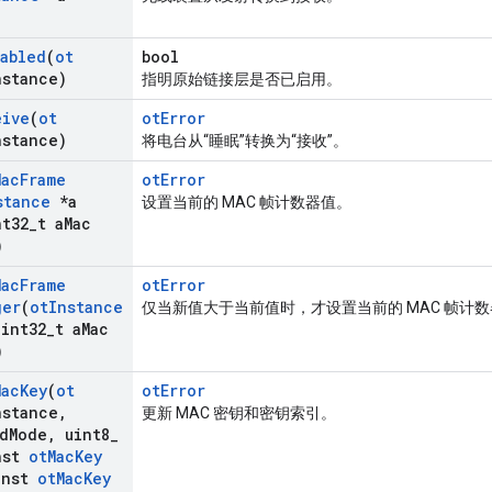
abled
(
ot
bool
nstance)
指明原始链接层是否已启用。
eive
(
ot
otError
nstance)
将电台从“睡眠”转换为“接收”。
Mac
Frame
otError
stance
*a
设置当前的 MAC 帧计数器值。
t32
_
t a
Mac
)
Mac
Frame
otError
ger
(
ot
Instance
仅当新值大于当前值时，才设置当前的 MAC 帧计
int32
_
t a
Mac
)
Mac
Key
(
ot
otError
nstance
,
更新 MAC 密钥和密钥索引。
d
Mode
,
uint8
_
nst
ot
Mac
Key
nst
ot
Mac
Key