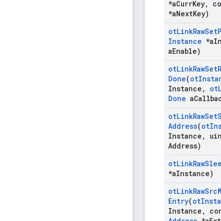
*a
Curr
Key
,
co
*a
Next
Key)
ot
Link
Raw
Set
Instance
*a
I
a
Enable)
ot
Link
Raw
Set
Done
(
ot
Insta
Instance
,
ot
Done
a
Callba
ot
Link
Raw
Set
Address
(
ot
In
Instance
,
uin
Address)
ot
Link
Raw
Sle
*a
Instance)
ot
Link
Raw
Src
Entry
(
ot
Inst
Instance
,
co
Address
*a
Ext