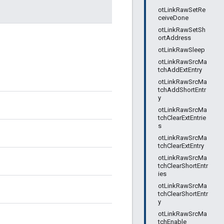
otLinkRawSetRe
ceiveDone
otLinkRawSetSh
ortAddress
otLinkRawSleep
otLinkRawSrcMa
tchAddExtEntry
otLinkRawSrcMa
tchAddShortEntr
y
otLinkRawSrcMa
tchClearExtEntrie
s
otLinkRawSrcMa
tchClearExtEntry
otLinkRawSrcMa
tchClearShortEntr
ies
otLinkRawSrcMa
tchClearShortEntr
y
otLinkRawSrcMa
tchEnable