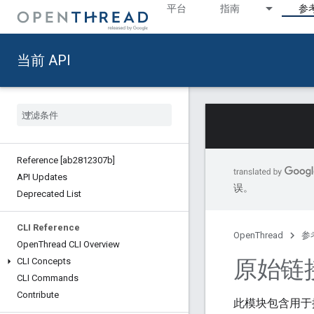
平台
指南
参
当前 API
Reference [ab2812307b]
API Updates
误。
Deprecated List
CLI Reference
OpenThread
参
Open
Thread CLI Overview
原始链
CLI Concepts
CLI Commands
Contribute
此模块包含用于