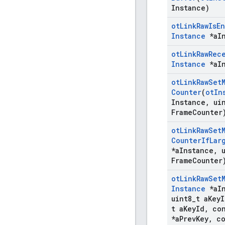
Instance)
ot
Link
Raw
Is
En
Instance
*a
I
ot
Link
Raw
Rec
Instance
*a
I
ot
Link
Raw
Set
Counter
(
ot
In
Instance
,
uin
Frame
Counter
ot
Link
Raw
Set
Counter
If
Lar
*a
Instance
,
u
Frame
Counter
ot
Link
Raw
Set
Instance
*a
I
uint8
_
t a
Key
I
t a
Key
Id
,
co
*a
Prev
Key
,
co