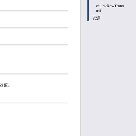
otLinkRawTrans
mit
资源
数器值。