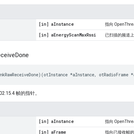
[in] a
Instance
指向 OpenTh
[in] a
Energy
Scan
Max
Rssi
已扫描的频道上遇
ceive
Done
nkRawReceiveDone
)(
otInstance 
*
aInstance
,
 otRadioFrame 
*
02.15.4 帧的指针。
[in] a
Instance
指向 OpenTh
[in] a
Frame
指向已接收帧