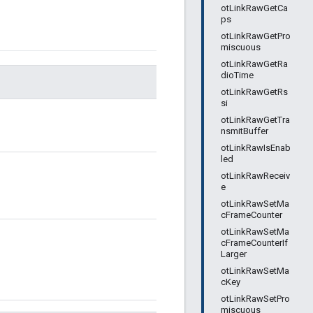
otLinkRawGetCa
ps
otLinkRawGetPro
miscuous
otLinkRawGetRa
dioTime
otLinkRawGetRs
si
otLinkRawGetTra
nsmitBuffer
otLinkRawIsEnab
led
otLinkRawReceiv
e
otLinkRawSetMa
cFrameCounter
otLinkRawSetMa
cFrameCounterIf
Larger
otLinkRawSetMa
cKey
otLinkRawSetPro
miscuous