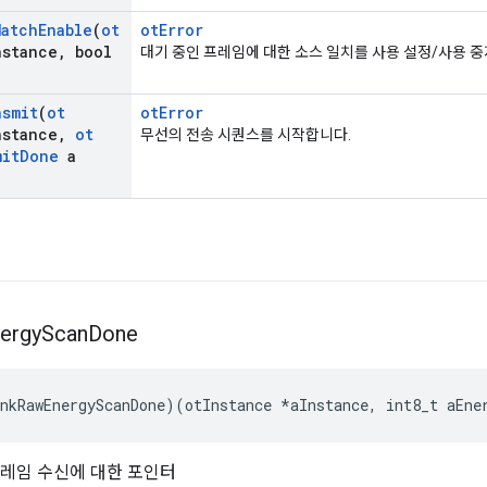
Match
Enable
(
ot
otError
nstance
,
bool
대기 중인 프레임에 대한 소스 일치를 사용 설정/사용 
nsmit
(
ot
otError
nstance
,
ot
무선의 전송 시퀀스를 시작합니다.
mit
Done
a
ergy
Scan
Done
nkRawEnergyScanDone
)(
otInstance 
*
aInstance
,
 int8_t aEne
.4 프레임 수신에 대한 포인터