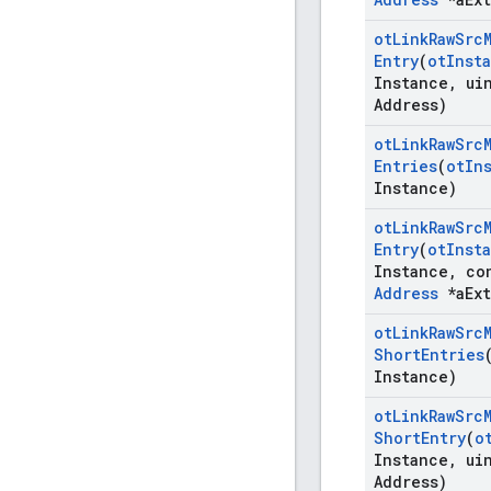
ot
Link
Raw
Src
Entry
(
ot
Inst
Instance
,
uin
Address)
ot
Link
Raw
Src
Entries
(
ot
In
Instance)
ot
Link
Raw
Src
Entry
(
ot
Inst
Instance
,
co
Address
*a
Ext
ot
Link
Raw
Src
Short
Entries
Instance)
ot
Link
Raw
Src
Short
Entry
(
o
Instance
,
uin
Address)