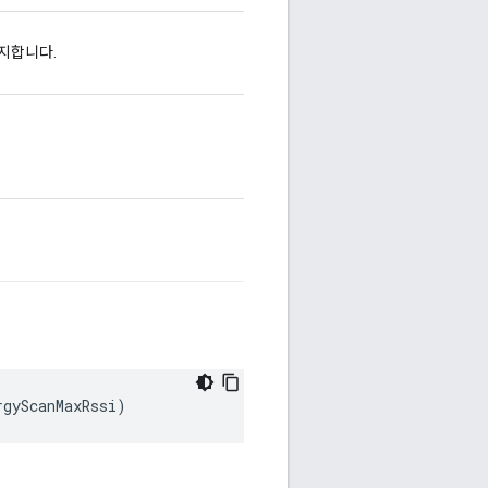
중지합니다.
rgyScanMaxRssi
)