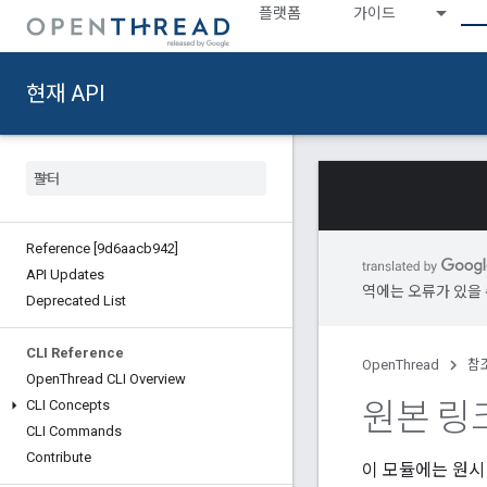
플랫폼
가이드
현재 API
Reference [9d6aacb942]
API Updates
역에는 오류가 있을 
Deprecated List
CLI Reference
OpenThread
참
Open
Thread CLI Overview
원본 링
CLI Concepts
CLI Commands
Contribute
이 모듈에는 원시