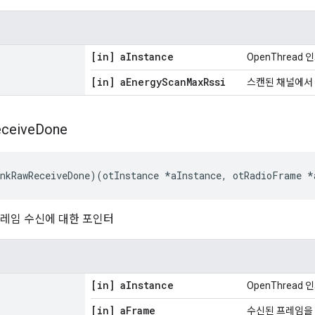
[in] a
Instance
OpenThrea
[in] a
Energy
Scan
Max
Rssi
스캔된 채널에서 
ceive
Done
nkRawReceiveDone
)(
otInstance 
*
aInstance
,
 otRadioFrame 
*
.4 프레임 수신에 대한 포인터
[in] a
Instance
OpenThrea
[in] a
Frame
수신된 프레임을 