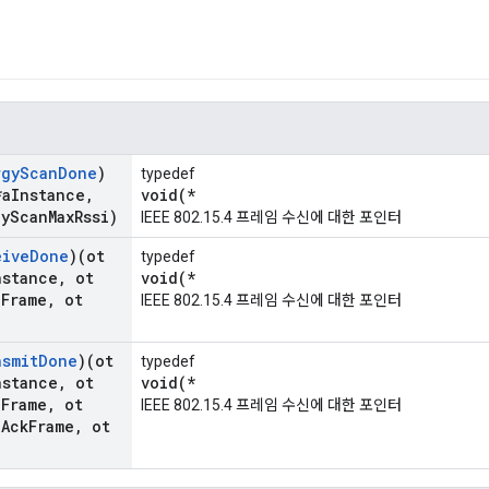
rgy
Scan
Done
)
typedef
*a
Instance
,
void(*
gy
Scan
Max
Rssi)
IEEE 802.15.4 프레임 수신에 대한 포인터
eive
Done
)(ot
typedef
nstance
,
ot
void(*
a
Frame
,
ot
IEEE 802.15.4 프레임 수신에 대한 포인터
nsmit
Done
)(ot
typedef
nstance
,
ot
void(*
a
Frame
,
ot
IEEE 802.15.4 프레임 수신에 대한 포인터
a
Ack
Frame
,
ot