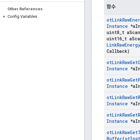
함수
Other References
Config Variables
ot
Link
Raw
Ene
Instance
*a
I
uint8
_
t a
Sca
uint16
_
t a
Sc
Link
Raw
Energ
Callback)
ot
Link
Raw
Get
Instance
*a
I
ot
Link
Raw
Get
Instance
*a
I
ot
Link
Raw
Get
Instance
*a
I
ot
Link
Raw
Get
Instance
*a
I
ot
Link
Raw
Get
Buffer
(
ot
Ins