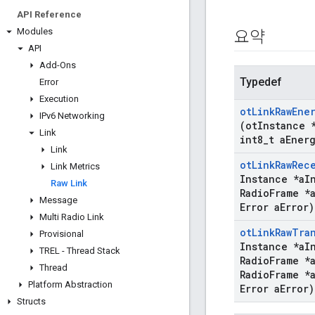
API Reference
Modules
요약
API
Add-Ons
Typedef
Error
Execution
ot
Link
Raw
Ene
IPv6 Networking
(ot
Instance 
Link
int8
_
t a
Ener
Link
ot
Link
Raw
Rec
Link Metrics
Instance *a
I
Raw Link
Radio
Frame *
Message
Error a
Error)
Multi Radio Link
ot
Link
Raw
Tra
Provisional
Instance *a
I
TREL - Thread Stack
Radio
Frame *
Thread
Radio
Frame *
Platform Abstraction
Error a
Error)
Structs