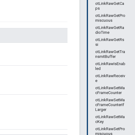
otLinkRawGetCa
ps
otLinkRawGetPro
miscuous
otLinkRawGetRa
dioTime
otLinkRawGetRs
si
otLinkRawGetTra
nsmitBuffer
otLinkRawIsEnab
led
otLinkRawReceiv
e
otLinkRawSetMa
cFrameCounter
otLinkRawSetMa
cFrameCounterIf
Larger
otLinkRawSetMa
cKey
otLinkRawSetPro
miscuous