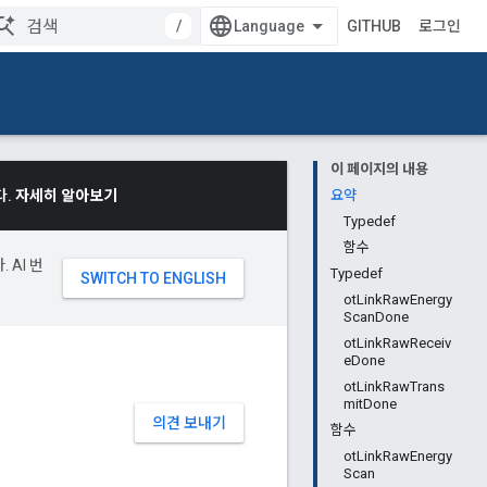
/
GITHUB
로그인
이 페이지의 내용
다.
자세히 알아보기
요약
Typedef
함수
 AI 번
Typedef
otLinkRawEnergy
ScanDone
otLinkRawReceiv
eDone
otLinkRawTrans
mitDone
의견 보내기
함수
otLinkRawEnergy
Scan