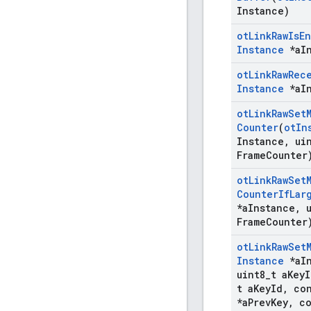
Instance)
ot
Link
Raw
Is
En
Instance
*a
I
ot
Link
Raw
Rec
Instance
*a
I
ot
Link
Raw
Set
Counter
(
ot
In
Instance
,
uin
Frame
Counter
ot
Link
Raw
Set
Counter
If
Lar
*a
Instance
,
u
Frame
Counter
ot
Link
Raw
Set
Instance
*a
I
uint8
_
t a
Key
I
t a
Key
Id
,
co
*a
Prev
Key
,
co