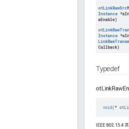
ot
Link
Raw
Src
Instance
*a
I
a
Enable)
ot
Link
Raw
Tra
Instance
*a
I
Link
Raw
Trans
Callback)
Typedef
ot
Link
Raw
En
void
(*
 otLi
IEEE 802.15