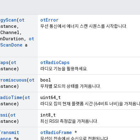
rgy
Scan
(
ot
otError
nstance
,
무선 통신에서 에너지 스캔 시퀀스를 시작합니다.
n
Channel
,
an
Duration
,
ot
y
Scan
Done
a
Caps
(
ot
otRadioCaps
nstance)
라디오 기능을 활용하세요.
Promiscuous
(
ot
bool
nstance)
무차별 모드의 상태를 가져옵니다.
Radio
Time
(
ot
uint64_t
nstance)
라디오 칩의 현재 플랫폼 시간 (64비트 너비)을 가져옵니
Rssi
(
ot
int8_t
nstance)
최신 RSSI 측정값을 가져옵니다.
Transmit
otRadioFrame
*
tance
*a
무선이 전송에서 수신으로 전환됩니다.