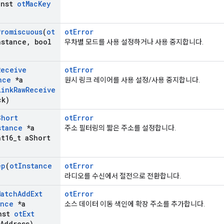
nst
ot
Mac
Key
Promiscuous
(
ot
otError
nstance
,
bool
무차별 모드를 사용 설정하거나 사용 중지합니다.
Receive
otError
nce
*a
원시 링크 레이어를 사용 설정/사용 중지합니다.
Link
Raw
Receive
ck)
Short
otError
stance
*a
주소 필터링의 짧은 주소를 설정합니다.
t16
_
t a
Short
ep
(
ot
Instance
otError
라디오를 수신에서 절전으로 전환합니다.
Match
Add
Ext
otError
ance
*a
소스 데이터 이동 색인에 확장 주소를 추가합니다.
nst
ot
Ext
Address)