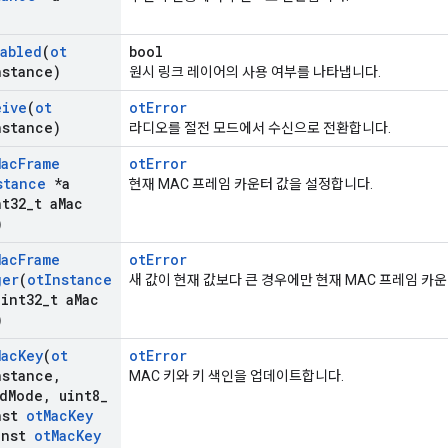
abled
(
ot
bool
nstance)
원시 링크 레이어의 사용 여부를 나타냅니다.
eive
(
ot
otError
nstance)
라디오를 절전 모드에서 수신으로 전환합니다.
Mac
Frame
otError
stance
*a
현재 MAC 프레임 카운터 값을 설정합니다.
t32
_
t a
Mac
)
Mac
Frame
otError
ger
(
ot
Instance
새 값이 현재 값보다 큰 경우에만 현재 MAC 프레임 카
int32
_
t a
Mac
)
Mac
Key
(
ot
otError
nstance
,
MAC 키와 키 색인을 업데이트합니다.
d
Mode
,
uint8
_
nst
ot
Mac
Key
nst
ot
Mac
Key