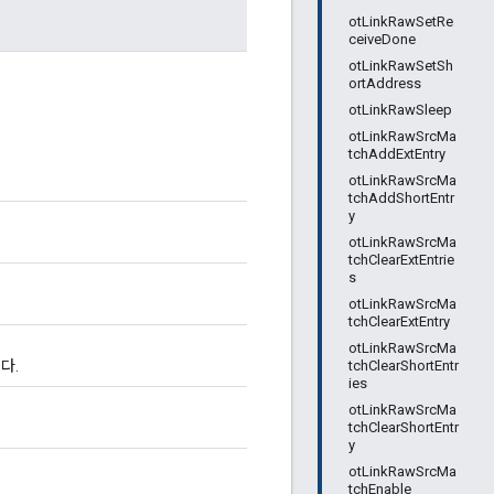
otLinkRawSetRe
ceiveDone
otLinkRawSetSh
ortAddress
otLinkRawSleep
otLinkRawSrcMa
tchAddExtEntry
otLinkRawSrcMa
tchAddShortEntr
y
otLinkRawSrcMa
tchClearExtEntrie
s
otLinkRawSrcMa
tchClearExtEntry
otLinkRawSrcMa
tchClearShortEntr
다.
ies
otLinkRawSrcMa
tchClearShortEntr
y
otLinkRawSrcMa
tchEnable