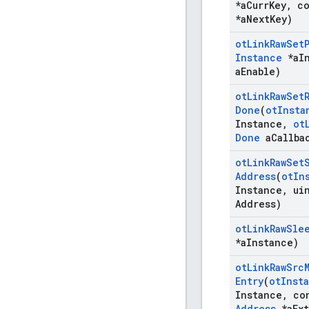
*a
Curr
Key
,
co
*a
Next
Key)
ot
Link
Raw
Set
Instance
*a
I
a
Enable)
ot
Link
Raw
Set
Done
(
ot
Insta
Instance
,
ot
Done
a
Callba
ot
Link
Raw
Set
Address
(
ot
In
Instance
,
uin
Address)
ot
Link
Raw
Sle
*a
Instance)
ot
Link
Raw
Src
Entry
(
ot
Inst
Instance
,
co
Address
*a
Ext