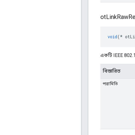
ot
Link
Raw
Re
void
(*
 otLi
একটি IEEE 802.15.
বিস্তারিত
পরামিতি