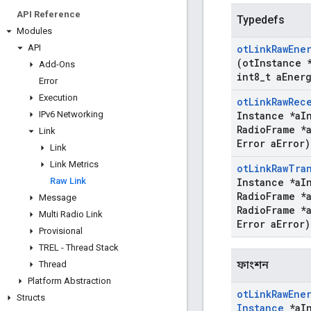
API Reference
Typedefs
Modules
API
ot
Link
Raw
Ene
(ot
Instance 
Add-Ons
int8
_
t a
Ener
Error
Execution
ot
Link
Raw
Rec
IPv6 Networking
Instance *a
I
Radio
Frame *
Link
Error a
Error)
Link
Link Metrics
ot
Link
Raw
Tra
Raw Link
Instance *a
I
Radio
Frame *
Message
Radio
Frame *
Multi Radio Link
Error a
Error)
Provisional
TREL - Thread Stack
ফাংশন
Thread
Platform Abstraction
ot
Link
Raw
Ene
Structs
Instance
*a
I