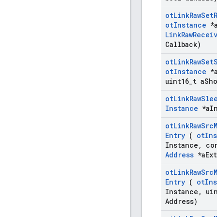
ot
Link
Raw
Set
ot
Instance
*
Link
Raw
Recei
Callback)
ot
Link
Raw
Set
ot
Instance
*
uint16
_
t a
Sho
ot
Link
Raw
Sle
Instance
*a
I
ot
Link
Raw
Src
Entry
(
ot
In
Instance
,
co
Address
*a
Ext
ot
Link
Raw
Src
Entry
(
ot
In
Instance
,
uin
Address)