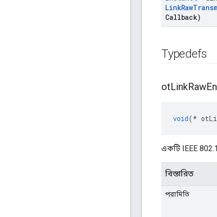
Link
Raw
Trans
Callback)
Typedefs
ot
Link
Raw
En
void
(*
 otLi
একটি IEEE 802.15.
বিস্তারিত
পরামিতি