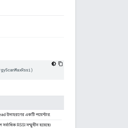
rgyScanMaxRssi
)
d উদাহরণের একটি পয়েন্টার.
েলে সর্বাধিক RSSI সম্মুখীন হয়েছে৷