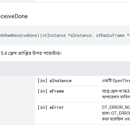
ceive
Done
nkRawReceiveDone
)(
otInstance 
*
aInstance
,
 otRadioFrame 
*
4 ফ্রেম প্রাপ্তির উপর পয়েন্টার।
[in] a
Instance
একটি OpenThrea
[in] a
Frame
প্রাপ্ত ফ্রেম বা N
অপারেশন বাতিল
[in] a
Error
OT_ERROR_NONE 
হলে। OT_ERROR
করা হয়েছিল এবং