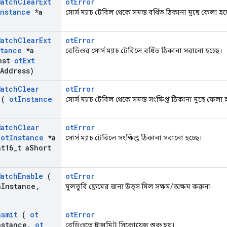
Match
Clear
Ext
otError
Instance
*a
সোর্স ম্যাচ টেবিল থেকে সমস্ত বর্ধিত ঠিকানা মুছে ফেলা হচ্
Match
Clear
Ext
otError
stance
*a
রেডিওর সোর্স ম্যাচ টেবিলে বর্ধিত ঠিকানা সরানো হচ্ছে।
nst
ot
Ext
Address)
Match
Clear
otError
(
ot
Instance
সোর্স ম্যাচ টেবিল থেকে সমস্ত সংক্ষিপ্ত ঠিকানা মুছে ফেলা 
Match
Clear
otError
(
ot
Instance
*a
সোর্স ম্যাচ টেবিলে সংক্ষিপ্ত ঠিকানা সরানো হচ্ছে।
t16
_
t a
Short
Match
Enable
(
otError
a
Instance
,
মুলতুবি ফ্রেমের জন্য উত্স মিল সক্ষম/অক্ষম করুন৷
)
nsmit
(
ot
otError
nstance
,
ot
রেডিওতে ট্রান্সমিট সিকোয়েন্স শুরু হয়।