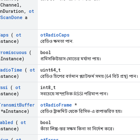
n
Channel
,
an
Duration
,
ot
y
Scan
Done
a
Caps
(
ot
otRadioCaps
nstance)
রেডিও ক্ষমতা পান.
Promiscuous
(
bool
a
Instance)
প্রমিসকিউয়াস মোডের মর্যাদা পায়।
Radio
Time
(
ot
uint64_t
nstance)
রেডিও চিপের বর্তমান প্ল্যাটফর্ম সময় (64 বিট প্রস্থ) পান।
Rssi
(
ot
int8_t
nstance)
সবচেয়ে সাম্প্রতিক RSSI পরিমাপ পান।
Transmit
Buffer
otRadioFrame
*
*a
Instance)
রেডিও ট্রান্সমিট থেকে রিসিভ-এ রূপান্তরিত হয়।
abled
(
ot
bool
nstance)
কাঁচা লিঙ্ক-স্তর সক্ষম কিনা তা নির্দেশ করে।
eive
(
ot
otError