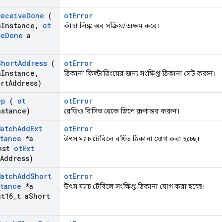
Receive
Done
(
otError
a
Instance
,
ot
কাঁচা লিঙ্ক-স্তর সক্রিয়/অক্ষম করে।
ve
Done
a
Short
Address
(
otError
a
Instance
,
ঠিকানা ফিল্টারিংয়ের জন্য সংক্ষিপ্ত ঠিকানা সেট করুন।
rt
Address)
ep
(
ot
otError
nstance)
রেডিও রিসিভ থেকে স্লিপে রূপান্তর করুন।
Match
Add
Ext
otError
stance
*a
উৎস ম্যাচ টেবিলে বর্ধিত ঠিকানা যোগ করা হচ্ছে।
nst
ot
Ext
Address)
Match
Add
Short
otError
stance
*a
উৎস ম্যাচ টেবিলে সংক্ষিপ্ত ঠিকানা যোগ করা হচ্ছে।
t16
_
t a
Short