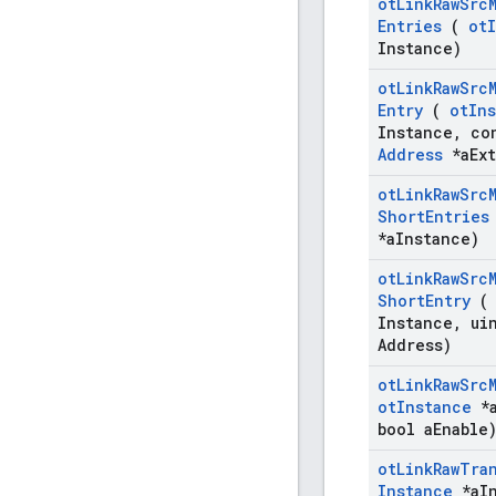
ot
Link
Raw
Src
Entries
(
ot
Instance)
ot
Link
Raw
Src
Entry
(
ot
In
Instance
,
co
Address
*a
Ext
ot
Link
Raw
Src
Short
Entries
*a
Instance)
ot
Link
Raw
Src
Short
Entry
Instance
,
uin
Address)
ot
Link
Raw
Src
ot
Instance
*
bool a
Enable
ot
Link
Raw
Tra
Instance
*a
I