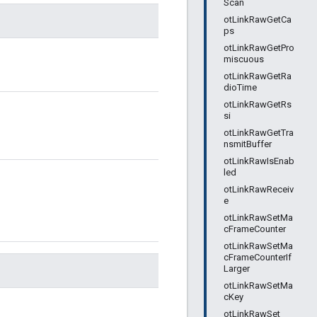
Scan
otLinkRawGetCa
ps
otLinkRawGetPro
miscuous
otLinkRawGetRa
dioTime
otLinkRawGetRs
si
otLinkRawGetTra
nsmitBuffer
otLinkRawIsEnab
led
otLinkRawReceiv
e
otLinkRawSetMa
cFrameCounter
otLinkRawSetMa
cFrameCounterIf
Larger
otLinkRawSetMa
cKey
otLinkRawSet