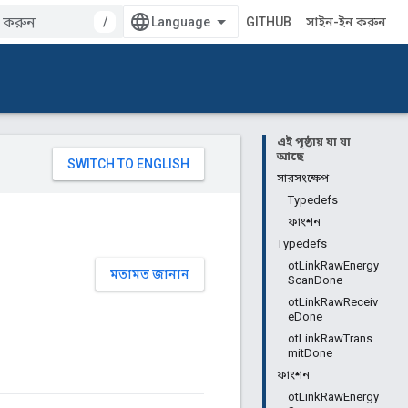
/
GITHUB
সাইন-ইন করুন
এই পৃষ্ঠায় যা যা
আছে
সারসংক্ষেপ
Typedefs
ফাংশন
Typedefs
otLinkRawEnergy
মতামত জানান
ScanDone
otLinkRawReceiv
eDone
otLinkRawTrans
mitDone
ফাংশন
otLinkRawEnergy