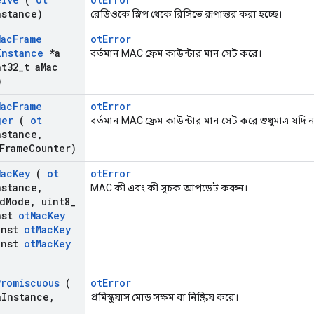
nstance)
রেডিওকে স্লিপ থেকে রিসিভে রূপান্তর করা হচ্ছে।
Mac
Frame
otError
Instance
*a
বর্তমান MAC ফ্রেম কাউন্টার মান সেট করে।
t32
_
t a
Mac
)
Mac
Frame
otError
ger
(
ot
বর্তমান MAC ফ্রেম কাউন্টার মান সেট করে শুধুমাত্র যদি ন
nstance
,
Frame
Counter)
Mac
Key
(
ot
otError
nstance
,
MAC কী এবং কী সূচক আপডেট করুন।
d
Mode
,
uint8
_
nst
ot
Mac
Key
nst
ot
Mac
Key
nst
ot
Mac
Key
Promiscuous
(
otError
a
Instance
,
প্রমিস্কুয়াস মোড সক্ষম বা নিষ্ক্রিয় করে।
)