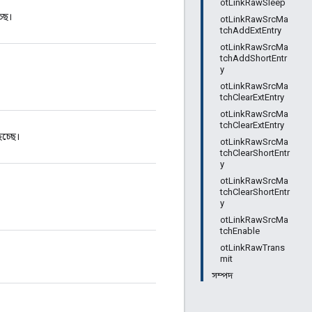
otLinkRawSleep
ছে।
otLinkRawSrcMa
tchAddExtEntry
otLinkRawSrcMa
tchAddShortEntr
y
otLinkRawSrcMa
tchClearExtEntry
otLinkRawSrcMa
tchClearExtEntry
হচ্ছে।
otLinkRawSrcMa
tchClearShortEntr
y
otLinkRawSrcMa
tchClearShortEntr
y
otLinkRawSrcMa
tchEnable
otLinkRawTrans
mit
সম্পদ