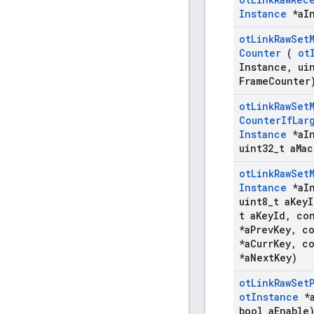
Instance
*a
I
ot
Link
Raw
Set
Counter
(
ot
Instance
,
uin
Frame
Counter
ot
Link
Raw
Set
Counter
If
Lar
Instance
*a
I
uint32
_
t a
Mac
ot
Link
Raw
Set
Instance
*a
I
uint8
_
t a
Key
I
t a
Key
Id
,
co
*a
Prev
Key
,
co
*a
Curr
Key
,
co
*a
Next
Key)
ot
Link
Raw
Set
ot
Instance
*
bool a
Enable