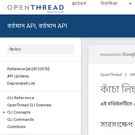
প্ল্যাটফর্ম
নির্দেশিকা
বর্তমান API, বর্তমান API
Reference [ab2812307b]
OpenThread
রেফ
API Updates
Deprecated List
কাঁচা লিঙ্
CLI Reference
এই মডিউলটিতে এমন
Open
Thread CLI Overview
CLI Concepts
CLI Commands
সারসংক্ষেপ
Contribute