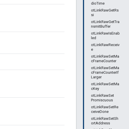
dioTime
otLinkRawGetRs
si
otLinkRawGetTra
nsmitBuffer
otLinkRawIsEnab
led
otLinkRawReceiv
e
otLinkRawSetMa
cFrameCounter
otLinkRawSetMa
cFrameCounterIf
Larger
otLinkRawSetMa
cKey
otLinkRawSet
Promiscuous
otLinkRawSetRe
ceiveDone
otLinkRawSetSh
ortAddress