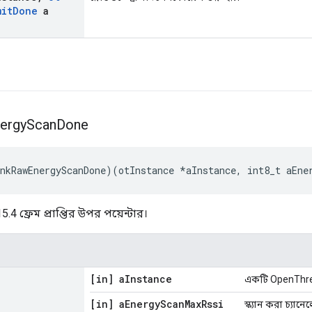
mit
Done
a
ergy
Scan
Done
nkRawEnergyScanDone
)(
otInstance 
*
aInstance
,
 int8_t aEne
4 ফ্রেম প্রাপ্তির উপর পয়েন্টার।
[in] a
Instance
একটি OpenThrea
[in] a
Energy
Scan
Max
Rssi
স্ক্যান করা চ্যান