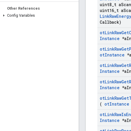
uint8
_
t a
Sca
Other References
uint16
_
t a
Sc
Config Variables
Link
Raw
Energ
Callback)
ot
Link
Raw
Get
Instance
*a
I
ot
Link
Raw
Get
ot
Instance
*
ot
Link
Raw
Get
Instance
*a
I
ot
Link
Raw
Get
Instance
*a
I
ot
Link
Raw
Get
(
ot
Instance
ot
Link
Raw
Is
En
Instance
*a
I
ot
Link
Raw
Rec