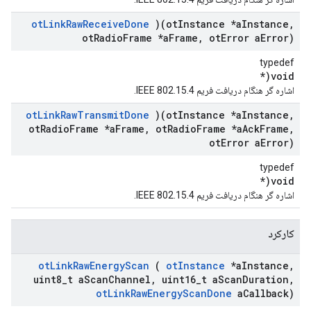
ot
Link
Raw
Receive
Done
)(ot
Instance *a
Instance
,
ot
Radio
Frame *a
Frame
,
ot
Error a
Error)
typedef
void(*
اشاره گر هنگام دریافت فریم IEEE 802.15.4.
ot
Link
Raw
Transmit
Done
)(ot
Instance *a
Instance
,
ot
Radio
Frame *a
Frame
,
ot
Radio
Frame *a
Ack
Frame
,
ot
Error a
Error)
typedef
void(*
اشاره گر هنگام دریافت فریم IEEE 802.15.4.
کارکرد
ot
Link
Raw
Energy
Scan
(
ot
Instance
*a
Instance
,
uint8
_
t a
Scan
Channel
,
uint16
_
t a
Scan
Duration
,
ot
Link
Raw
Energy
Scan
Done
a
Callback)