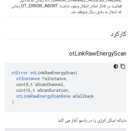
OT_ERROR_CHANNEL_ACCESS_FAILURE زمانی که به دلیل
فعالیت در کانال امکان انتقال وجود نداشت. OT_ERROR_ABORT زمانی
که انتقال به دلایل دیگر متوقف شد.
کارکرد
ot
Link
Raw
Energy
Scan
otError
 otLinkRawEnergyScan
(
otInstance
*
aInstance
,
  uint8_t aScanChannel
,
  uint16_t aScanDuration
,
otLinkRawEnergyScanDone
 aCallback
)
دنباله اسکن انرژی را در رادیو آغاز می کند.