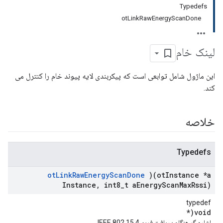
Typedefs
otLinkRawEnergyScanDone
لینک خام
این ماژول شامل توابعی است که پیکربندی لایه پیوند خام را کنترل می
کند.
خلاصه
Typedefs
ot
Link
Raw
Energy
Scan
Done
)(ot
Instance *a
Instance
,
int8
_
t a
Energy
Scan
Max
Rssi)
typedef
void(*
اشاره گر هنگام دریافت فریم IEEE 802.15.4.