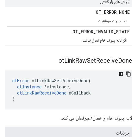
ارزش های بازگشتی
OT
_
ERROR
_
NONE
در صورت موفقیت
OT
_
ERROR
_
INVALID
_
STATE
اگر لایه پیوند خام فعال نباشد.
ot
Link
Raw
Set
Receive
Done
otError
 otLinkRawSetReceiveDone
(
otInstance
*
aInstance
,
otLinkRawReceiveDone
 aCallback
)
لایه پیوند خام را فعال/غیرفعال می کند.
جزئیات