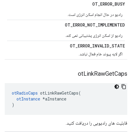
OT
_
ERROR
_
BUSY
رادیو در حال انجام اسکن انرژی است.
OT
_
ERROR
_
NOT
_
IMPLEMENTED
رادیو از اسکن انرژی پشتیبانی نمی کند.
OT
_
ERROR
_
INVALID
_
STATE
اگر لایه پیوند خام فعال نباشد.
ot
Link
Raw
Get
Caps
otRadioCaps
 otLinkRawGetCaps
(
otInstance
*
aInstance
)
قابلیت های رادیویی را دریافت کنید.