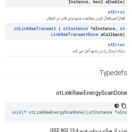
Instance
,
bool a
Enable)
otError
فعال/غیرفعال کردن مطابقت منبع برای قاب در انتظار.
ot
Link
Raw
Transmit
(
ot
Instance
*a
Instance
,
ot
Link
Raw
Transmit
Done
a
Callback)
otError
دنباله ارسال را در رادیو آغاز می کند.
Typedefs
ot
Link
Raw
Energy
Scan
Done
void
(*
 otLinkRawEnergyScanDone
)(
otInstance 
*
aInsta
اشاره گر هنگام دریافت فریم IEEE 802.15.4.