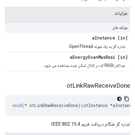
جزئیات
مولفه های
Instance
[in] a
اشاره گر به یک نمونه OpenThread.
Energy
Scan
Max
Rssi
[in] a
حداکثر RSSI که در کانال اسکن شده مشاهده می شود.
ot
Link
Raw
Receive
Done
void
(*
 otLinkRawReceiveDone
)(
otInstance 
*
aInstance
اشاره گر هنگام دریافت فریم IEEE 802.15.4.