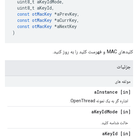
  uint8_t aKeyIdMode
,
  uint8_t aKeyId
,
const
otMacKey
*
aPrevKey
,
const
otMacKey
*
aCurrKey
,
const
otMacKey
*
aNextKey
)
کلیدهای MAC و فهرست کلید را به روز کنید.
جزئیات
مولفه های
Instance
[in] a
اشاره گر به یک نمونه OpenThread.
Key
Id
Mode
[in] a
حالت شناسه کلید.
Key
Id
[in] a