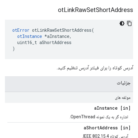
ot
Link
Raw
Set
Short
Address
otError
 otLinkRawSetShortAddress
(
otInstance
*
aInstance
,
  uint16_t aShortAddress
)
آدرس کوتاه را برای فیلتر آدرس تنظیم کنید.
جزئیات
مولفه های
Instance
[in] a
اشاره گر به یک نمونه OpenThread.
Short
Address
[in] a
آدرس کوتاه IEEE 802.15.4.