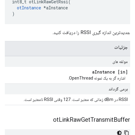
int8_t otLinkRawGetRssi
(
otInstance
*
aInstance
)
جدیدترین اندازه گیری RSSI را دریافت کنید.
جزئیات
مولفه های
Instance
[in] a
اشاره گر به یک نمونه OpenThread.
برمی گرداند
RSSI در dBm زمانی که معتبر است. 127 وقتی RSSI نامعتبر است.
ot
Link
Raw
Get
Transmit
Buffer