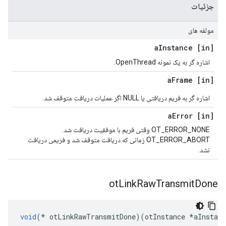
جزئیات
مولفه های
Instance
[in] a
اشاره گر به یک نمونه OpenThread.
Frame
[in] a
اشاره گر به فریم دریافتی یا NULL اگر عملیات دریافت متوقف شد.
Error
[in] a
OT_ERROR_NONE وقتی فریم با موفقیت دریافت شد.
OT_ERROR_ABORT زمانی که دریافت متوقف شد و فریمی دریافت
نشد.
ot
Link
Raw
Transmit
Done
void
(*
 otLinkRawTransmitDone
)(
otInstance 
*
aInstanc