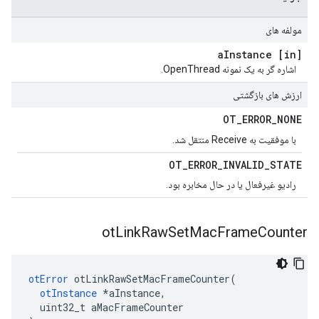
مولفه های
Instance
[in] a
اشاره گر به یک نمونه OpenThread.
ارزش های بازگشتی
OT
_
ERROR
_
NONE
با موفقیت به Receive منتقل شد.
OT
_
ERROR
_
INVALID
_
STATE
رادیو غیرفعال یا در حال مخابره بود.
ot
Link
Raw
Set
Mac
Frame
Counter
otError
 otLinkRawSetMacFrameCounter
(
otInstance
*
aInstance
,
  uint32_t aMacFrameCounter