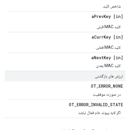
شاخص کلید.
Prev
Key
[in] a
کلید MAC قبلی
Curr
Key
[in] a
کلید MAC فعلی.
Next
Key
[in] a
کلید MAC بعدی.
ارزش های بازگشتی
OT
_
ERROR
_
NONE
در صورت موفقیت
OT
_
ERROR
_
INVALID
_
STATE
اگر لایه پیوند خام فعال نباشد.