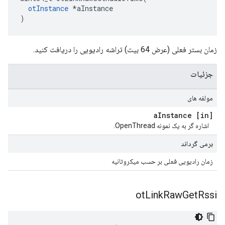
otInstance
*
aInstance
)
زمان بستر فعلی (عرض 64 بیت) تراشه رادیویی را دریافت کنید.
جزئیات
مولفه های
Instance
[in] a
اشاره گر به یک نمونه OpenThread.
برمی گرداند
زمان رادیویی فعلی بر حسب میکروثانیه
ot
Link
Raw
Get
Rssi