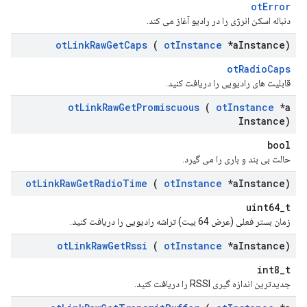
otError
دنباله اسکن انرژی را در رادیو آغاز می کند.
ot
Link
Raw
Get
Caps
(
ot
Instance
*a
Instance)
otRadioCaps
قابلیت های رادیویی را دریافت کنید.
ot
Link
Raw
Get
Promiscuous
(
ot
Instance
*a
Instance)
bool
حالت بی بند و باری را می گیرد.
ot
Link
Raw
Get
Radio
Time
(
ot
Instance
*a
Instance)
uint64_t
زمان بستر فعلی (عرض 64 بیت) تراشه رادیویی را دریافت کنید.
ot
Link
Raw
Get
Rssi
(
ot
Instance
*a
Instance)
int8_t
جدیدترین اندازه گیری RSSI را دریافت کنید.