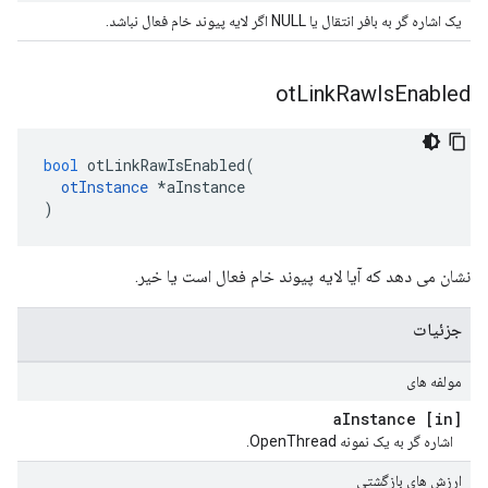
یک اشاره گر به بافر انتقال یا NULL اگر لایه پیوند خام فعال نباشد.
ot
Link
Raw
Is
Enabled
bool
 otLinkRawIsEnabled
(
otInstance
*
aInstance
)
نشان می دهد که آیا لایه پیوند خام فعال است یا خیر.
جزئیات
مولفه های
Instance
[in] a
اشاره گر به یک نمونه OpenThread.
ارزش های بازگشتی