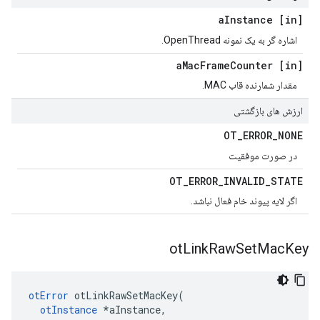
Instance
[in] a
اشاره گر به یک نمونه OpenThread.
Mac
Frame
Counter
[in] a
مقدار شمارنده قاب MAC.
ارزش های بازگشتی
OT
_
ERROR
_
NONE
در صورت موفقیت
OT
_
ERROR
_
INVALID
_
STATE
اگر لایه پیوند خام فعال نباشد.
ot
Link
Raw
Set
Mac
Key
otError
 otLinkRawSetMacKey
(
otInstance
*
aInstance
,