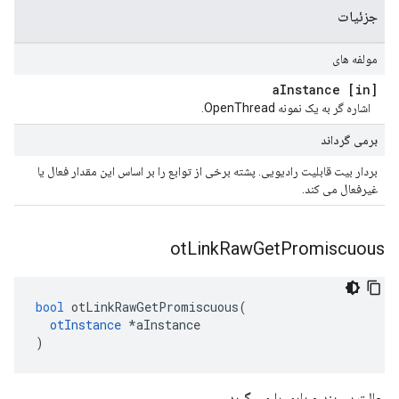
جزئیات
مولفه های
Instance
[in] a
اشاره گر به یک نمونه OpenThread.
برمی گرداند
بردار بیت قابلیت رادیویی. پشته برخی از توابع را بر اساس این مقدار فعال یا
غیرفعال می کند.
ot
Link
Raw
Get
Promiscuous
bool
 otLinkRawGetPromiscuous
(
otInstance
*
aInstance
)
حالت بی بند و باری را می گیرد.