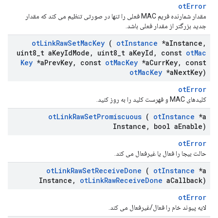
otError
مقدار شمارنده فریم MAC فعلی را تنها در صورتی تنظیم می کند که مقدار
جدید بزرگتر از مقدار فعلی باشد.
ot
Link
Raw
Set
Mac
Key
(
ot
Instance
*a
Instance
,
uint8
_
t a
Key
Id
Mode
,
uint8
_
t a
Key
Id
,
const
ot
Mac
Key
*a
Prev
Key
,
const
ot
Mac
Key
*a
Curr
Key
,
const
ot
Mac
Key
*a
Next
Key)
otError
کلیدهای MAC و فهرست کلید را به روز کنید.
ot
Link
Raw
Set
Promiscuous
(
ot
Instance
*a
Instance
,
bool a
Enable)
otError
حالت بیجا را فعال یا غیرفعال می کند.
ot
Link
Raw
Set
Receive
Done
(
ot
Instance
*a
Instance
,
ot
Link
Raw
Receive
Done
a
Callback)
otError
لایه پیوند خام را فعال/غیرفعال می کند.