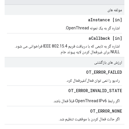
مولفه های
Instance
[in] a
اشاره گر به یک نمونه OpenThread.
Callback
[in] a
اشاره گر به تابعی که با دریافت فریم IEEE 802.15.4 فراخوانی می شود.
NULL برای غیرفعال کردن لایه پیوند خام.
ارزش های بازگشتی
OT
_
ERROR
_
FAILED
رادیو را نمی توان فعال/غیرفعال کرد.
OT
_
ERROR
_
INVALID
_
STATE
اگر رابط OpenThread IPv6 قبلاً فعال باشد.
OT
_
ERROR
_
NONE
اگر حالت فعال کردن با موفقیت تنظیم شد.