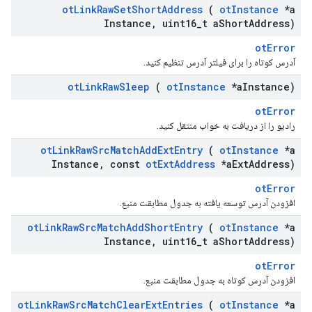
ot
Link
Raw
Set
Short
Address
(
ot
Instance
*a
Instance
,
uint16
_
t a
Short
Address)
otError
آدرس کوتاه را برای فیلتر آدرس تنظیم کنید.
ot
Link
Raw
Sleep
(
ot
Instance
*a
Instance)
otError
رادیو را از دریافت به خواب منتقل کنید.
ot
Link
Raw
Src
Match
Add
Ext
Entry
(
ot
Instance
*a
Instance
,
const
ot
Ext
Address
*a
Ext
Address)
otError
افزودن آدرس توسعه یافته به جدول مطابقت منبع.
ot
Link
Raw
Src
Match
Add
Short
Entry
(
ot
Instance
*a
Instance
,
uint16
_
t a
Short
Address)
otError
افزودن آدرس کوتاه به جدول مطابقت منبع.
ot
Link
Raw
Src
Match
Clear
Ext
Entries
(
ot
Instance
*a