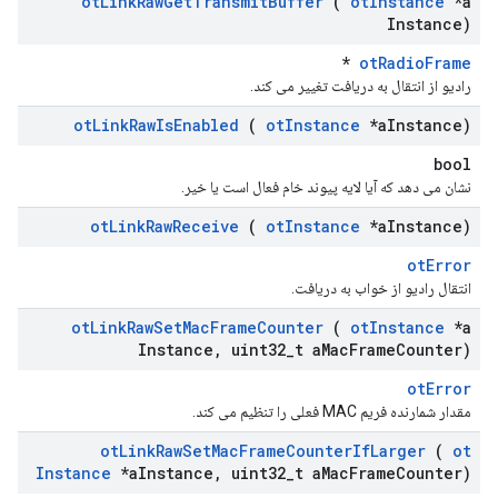
ot
Link
Raw
Get
Transmit
Buffer
(
ot
Instance
*a
Instance)
*
otRadioFrame
رادیو از انتقال به دریافت تغییر می کند.
ot
Link
Raw
Is
Enabled
(
ot
Instance
*a
Instance)
bool
نشان می دهد که آیا لایه پیوند خام فعال است یا خیر.
ot
Link
Raw
Receive
(
ot
Instance
*a
Instance)
otError
انتقال رادیو از خواب به دریافت.
ot
Link
Raw
Set
Mac
Frame
Counter
(
ot
Instance
*a
Instance
,
uint32
_
t a
Mac
Frame
Counter)
otError
مقدار شمارنده فریم MAC فعلی را تنظیم می کند.
ot
Link
Raw
Set
Mac
Frame
Counter
If
Larger
(
ot
Instance
*a
Instance
,
uint32
_
t a
Mac
Frame
Counter)