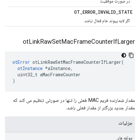
در صورت موفقیت
OT
_
ERROR
_
INVALID
_
STATE
اگر لایه پیوند خام فعال نباشد.
ot
Link
Raw
Set
Mac
Frame
Counter
If
Larger
otError
 otLinkRawSetMacFrameCounterIfLarger
(
otInstance
*
aInstance
,
  uint32_t aMacFrameCounter
)
مقدار شمارنده فریم MAC فعلی را تنها در صورتی تنظیم می کند که
مقدار جدید بزرگتر از مقدار فعلی باشد.
جزئیات
مولفه های