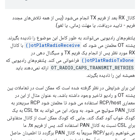
کانال RX بعد از فریم TX انجام می‌شود (پس از همه تلاش‌های مجدد
فریم - تایید دریافت، یا مهلت زمانی، یا لغو).
پلتفرم‌های رادیویی می‌توانند به طور کامل این موضوع را نادیده بگیرند.
پشته OT مطمئن می شود که
otPlatRadioReceive()
با کانال
RX مورد نظر پس از انجام یک فریم TX و سیگنال دهی در
otPlatRadioTxDone()
فراخوانی می کند. پلتفرم‌های رادیویی که
OT_RADIO_CAPS_TRANSMIT_RETRIES
ارائه نمی‌دهند باید
همیشه این را نادیده بگیرند.
این برای شرایطی در نظر گرفته شده است که ممکن است در تعاملات بین
پشته OT و رادیو تاخیر وجود داشته باشد، به عنوان مثال از این در
معماری RCP/host استفاده می شود تا مطمئن شود RCP سریعتر به
کانال PAN سوئیچ می شود. به ویژه، این می تواند به CSL tx به یک
کودک خواب آلود کمک کند، جایی که کودک ممکن است از کانال متفاوتی
برای CSL نسبت به کانال PAN استفاده کند. پس از فریم tx، ما
می‌خواهیم رادیو/RCP سریعاً به کانال PAN برگردد تا اطمینان حاصل