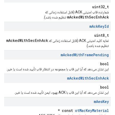
uint32_t
شمارنده قاب امنیتی ACK (قابل استفاده زمانی که
mAckedWithSecEnhAck
تنظیم شده باشد).
m
Ack
Key
Id
uint8_t
mAckedWithSecEnhAck
نمایه کلید امنیتی ACK (قابل استفاده زمانی که
تنظیم شده باشد).
m
Acked
With
Frame
Pending
bool
این نشان می‌دهد که آیا این قاب با مجموعه در انتظار قاب تأیید شده است یا خیر.
m
Acked
With
Sec
Enh
Ack
bool
این نشان می‌دهد که آیا این قاب با ACK بهبود ایمن تأیید شده است یا خیر.
m
Aes
Key
*
const
otMacKeyMaterial