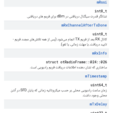
m
Rssi
int8_t
نشانگر قدرت سیگنال دریافتی در dBm برای فریم های دریافتی.
m
Rx
Channel
After
Tx
Done
uint8_t
کانال RX بعد از فریم TX انجام می‌شود (پس از همه تلاش‌های مجدد فریم -
تایید دریافت، یا مهلت زمانی، یا لغو).
m
Rx
Info
struct otRadioFrame::@24::@26
ساختاری که نشان دهنده اطلاعات دریافت فریم رادیویی است.
m
Timestamp
uint64_t
زمان ساعت رادیویی محلی بر حسب میکروثانیه زمانی که پایان SFD در آنتن
محلی وجود داشت.
m
Tx
Delay
uint32_t