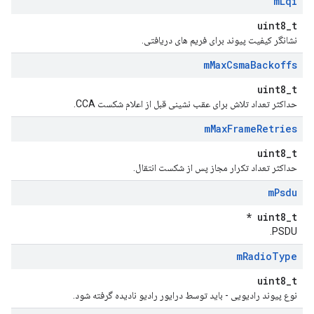
m
Lqi
uint8_t
نشانگر کیفیت پیوند برای فریم های دریافتی.
m
Max
Csma
Backoffs
uint8_t
حداکثر تعداد تلاش برای عقب نشینی قبل از اعلام شکست CCA.
m
Max
Frame
Retries
uint8_t
حداکثر تعداد تکرار مجاز پس از شکست انتقال.
m
Psdu
uint8_t *
PSDU.
m
Radio
Type
uint8_t
نوع پیوند رادیویی - باید توسط درایور رادیو نادیده گرفته شود.