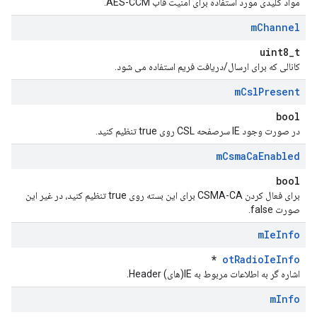
مواد کلیدی مورد استفاده برای امنیت قاب AES-CCM.
m
Channel
uint8_t
کانالی که برای ارسال/دریافت فریم استفاده می شود.
m
Csl
Present
bool
در صورت وجود IE سرصفحه CSL روی true تنظیم کنید.
m
Csma
Ca
Enabled
bool
برای فعال کردن CSMA-CA برای این بسته روی true تنظیم کنید، در غیر این
صورت false.
m
Ie
Info
*
otRadioIeInfo
اشاره گر به اطلاعات مربوط به IE(های) Header.
m
Info