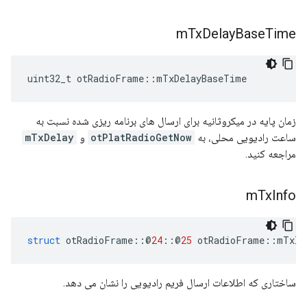
m
Tx
Delay
Base
Time
uint32_t otRadioFrame
::
mTxDelayBaseTime
زمان پایه در میکروثانیه برای ارسال های برنامه ریزی شده نسبت به
ساعت رادیویی محلی، به
otPlatRadioGetNow
و
mTxDelay
مراجعه کنید.
m
Tx
Info
struct
 otRadioFrame
::@
24
::@
25
 otRadioFrame
::
mTxIn
ساختاری که اطلاعات ارسال فریم رادیویی را نشان می دهد.