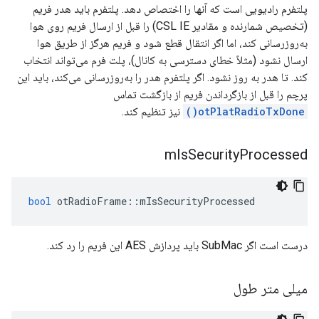
پلتفرم رادیویی است که آنها را اختصاص دهد. پلتفرم باید هدر فریم
(تخصیص شمارنده و مقادیر CSL IE) را قبل از ارسال فریم روی هوا
به‌روزرسانی کند، اما اگر انتقال قطع شود و فریم هرگز از طریق هوا
ارسال نشود (مثلاً خطای دسترسی به کانال)، پلت فرم می‌تواند انتخاب
کند. تا هدر به روز نشود. اگر پلتفرم هدر را به‌روزرسانی می‌کند، باید این
پرچم را قبل از بازگرداندن فریم از بازگشت تماس
otPlatRadioTxDone()
نیز تنظیم کند.
m
Is
Security
Processed
bool
 otRadioFrame
::
mIsSecurityProcessed
درست است اگر SubMac باید پردازش AES این فریم را رد کند.
میلی متر طول