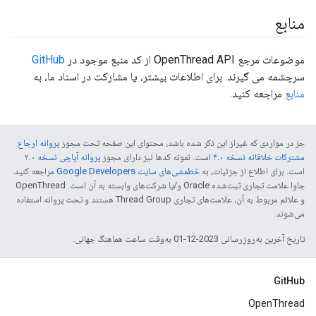
منابع
موضوعات مرجع OpenThread API از کد منبع موجود در
GitHub
سرچشمه می گیرند. برای اطلاعات بیشتر، یا مشارکت در اسناد ما، به
منابع
مراجعه کنید.
جز در مواردی که غیراز این ذکر شده باشد، محتوای این صفحه تحت مجوز
پروانه ارجاع
مشترکات خلاقانه نسخه ۴.۰
است. نمونه کدها نیز دارای مجوز
پروانه آپاچی نسخه ۲.۰
است. برای اطلاع از جزئیات، به
خطمشی‌های سایت Google Developers‏
مراجعه کنید.
جاوا علامت تجاری ثبت‌شده Oracle و/یا شرکت‌های وابسته به آن است. ‫OpenThread
و علائم مربوط به آن، علامت‌های تجاری Thread Group هستند و تحت پروانه استفاده
می‌شوند.
تاریخ آخرین به‌روزرسانی 2023-12-01 به‌وقت ساعت هماهنگ جهانی.
GitHub
OpenThread