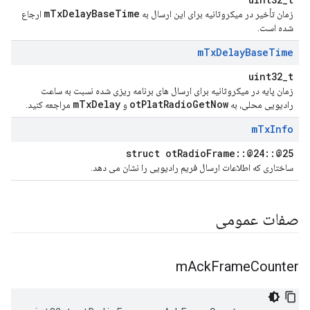
mTxDelayBaseTime
زمان تأخیر در میکروثانیه برای این ارسال به
ارجاع
شده است.
m
Tx
Delay
Base
Time
uint32_t
زمان پایه در میکروثانیه برای ارسال های برنامه ریزی شده نسبت به ساعت
mTxDelay
otPlatRadioGetNow
رادیویی محلی، به
و
مراجعه کنید.
m
Tx
Info
struct otRadioFrame::@24::@25
ساختاری که اطلاعات ارسال فریم رادیویی را نشان می دهد.
صفات عمومی
m
Ack
Frame
Counter