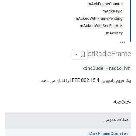
mAckFrameCounter
mAckKeyId
mAckedWithFramePending
mAckedWithSecEnhAck
mAesKey
ot
Radio
Frame
#include <radio.h>
یک فریم رادیویی IEEE 802.15.4 را نشان می دهد.
خلاصه
صفات عمومی
m
Ack
Frame
Counter