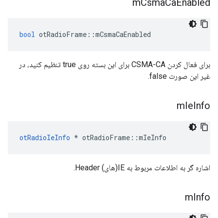
m
Csma
Ca
Enabled
bool
 otRadioFrame
::
mCsmaCaEnabled
برای فعال کردن CSMA-CA برای این بسته روی true تنظیم کنید، در
غیر این صورت false.
m
Ie
Info
otRadioIeInfo
*
 otRadioFrame
::
mIeInfo
اشاره گر به اطلاعات مربوط به IE(های) Header.
m
Info