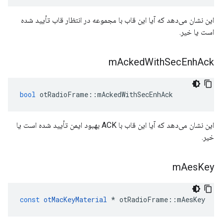
این نشان می‌دهد که آیا این قاب با مجموعه در انتظار قاب تأیید شده
است یا خیر.
m
Acked
With
Sec
Enh
Ack
bool
 otRadioFrame
::
mAckedWithSecEnhAck
این نشان می‌دهد که آیا این قاب با ACK بهبود ایمن تأیید شده است یا
خیر.
m
Aes
Key
const
otMacKeyMaterial
*
 otRadioFrame
::
mAesKey