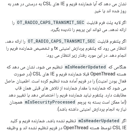
نشان می دهد که آیا شمارنده فریم و IE های CSL به درستی در هدر به
روز شده اند یا خیر.
اگر لایه پلت فرم قابلیت
OT_RADIO_CAPS_TRANSMIT_SEC
را
ارائه ندهد، می تواند این پرچم را نادیده بگیرد.
اگر پلتفرم قابلیت
OT_RADIO_CAPS_TRANSMIT_SEC
را ارائه دهد،
انتظار می رود که پلتفرم پردازش امنیتی tx و تخصیص شمارنده فریم را
انجام دهد. در این مورد رفتار زیر انتظار می رود:
هنگامی که
mIsHeaderUpdated
تنظیم می شود، نشان می دهد که
هسته OpenThread قبلا شمارنده فریم و IE های CSL (در صورت
فعال بودن امنیت) را در فریم آماده شده تنظیم کرده است. اطمینان حاصل
می شود که شمارنده با مقدار شمارنده از تلاش های قبلی همان قاب
مطابقت دارد. پلتفرم نباید شمارنده فریم را اختصاص دهد یا تغییر دهد
(اما ممکن است بسته به پرچم
mIsSecurityProcessed
همچنان
نیاز به انجام پردازش امنیتی داشته باشد).
اگر
mIsHeaderUpdated
تنظیم نشده باشد، شمارنده فریم و کلید
CSL IE توسط هسته OpenThread در فریم تنظیم نشده اند و وظیفه