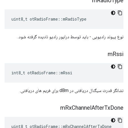
m
Radio
Type
uint8_t otRadioFrame
::
mRadioType
نوع پیوند رادیویی - باید توسط درایور رادیو نادیده گرفته شود.
m
Rssi
int8_t otRadioFrame
::
mRssi
نشانگر قدرت سیگنال دریافتی در dBm برای فریم های دریافتی.
m
Rx
Channel
After
Tx
Done
uint8_t otRadioFrame
::
mRxChannelAfterTxDone