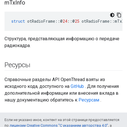
m
Tx
Info
struct
 otRadioFrame
::@
24
::@
25
 otRadioFrame
::
mTxIn
Структура, представляющая информацию о передаче
радиокадра.
Ресурсы
Справочные разделы API OpenThread взяты из
исходного кода, доступного на
GitHub
. Для получения
дополнительной информации или внесения вклада в
нашу документацию обратитесь к
Ресурсам
.
Если не указано иное, контент на этой странице предоставляется
по
лицензии Creative Commons "С указанием авторства 4.0"
, а