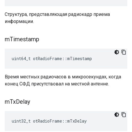
Структура, представляющая радиокадр приема
информации.
m
Timestamp
uint64_t otRadioFrame
::
mTimestamp
Время местных радиочасов в микросекундах, когда
конец СФД присутствовал на местной антенне.
m
Tx
Delay
uint32_t otRadioFrame
::
mTxDelay