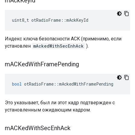
m
Ack
Key
Id
uint8_t otRadioFrame
::
mAckKeyId
Индекс ключа безопасности ACK (применимо, если
установлен
mAckedWithSecEnhAck
).
m
ACKed
With
Frame
Pending
bool
 otRadioFrame
::
mAckedWithFramePending
Это указывает, был ли этот кадр подтвержден с
установленным ожидающим кадром.
m
ACKed
With
Sec
Enh
Ack