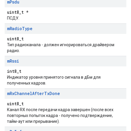
m
Psdu
uint8_t *
ПСДУ.
m
Radio
Type
uint8_t
Тип радиоканала - должен игнорироваться драйвером
радио.
m
Rssi
int8_t
Индикатор уровня принятого сигнала в дБм для
полученных кадров.
m
Rx
Channel
After
Tx
Done
uint8_t
Канал RX после передачи кадра завершен (после всех
повторных попыток кадра - получено подтверждение,
тайм-аут или прерывание).