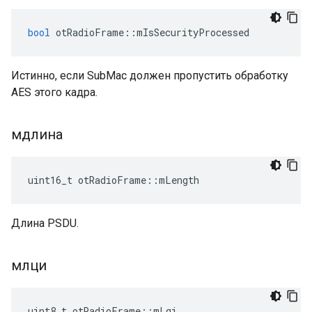
bool
 otRadioFrame
::
mIsSecurityProcessed
Истинно, если SubMac должен пропустить обработку
AES этого кадра.
мдлина
uint16_t otRadioFrame
::
mLength
Длина PSDU.
млци
uint8_t otRadioFrame
::
mLqi