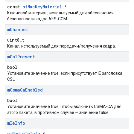
const
otMacKeyMaterial
*
Ключевой материал, используемый для обеспечения
безопасности кадра AES-CCM.
m
Channel
uint8_t
Канал, используемый для передачи/получения кадра.
m
Csl
Present
bool
Установите значение true, если присутствует IE заголовка
CSL.
m
Csma
Ca
Enabled
bool
Установите значение true, чтобы включить CSMA-CA для
этого пакета, в противном случае — значение false.
m
Ie
Info
otRadioIeInfo
*