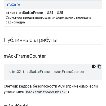
m
Tx
Info
struct otRadioFrame::@24::@25
Структура, представляющая информацию о передаче
радиокадра.
Публичные атрибуты
m
Ack
Frame
Counter
uint32_t otRadioFrame
::
mAckFrameCounter
Счетчик кадров безопасности ACK (применимо, если
установлен
mAckedWithSecEnhAck
).