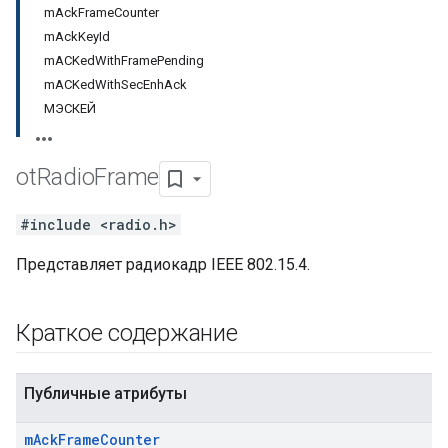
mAckFrameCounter
mAckKeyId
mACKedWithFramePending
mACKedWithSecEnhAck
МЭСКЕЙ
ot
Radio
Frame
#include <radio.h>
Представляет радиокадр IEEE 802.15.4.
Краткое содержание
Публичные атрибуты
m
Ack
Frame
Counter