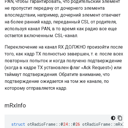
PAN, чтобы гарантировать, что родительский элемент
не пропустит передачу от дочернего элемента
впоследствии, например, дочерний элемент отвечает
на более ранний кадр, переданный CSL от родителя,
используя канал PAN, в то время как радио все еще
остается включенным. CSL-канал.
Переключение на канал RX ДОЛЖНО произойти после
того, как кадр TX полностью завершен, т. е. после всех
повторных попыток и когда получено подтверждение
(когда в кадре TX установлен флаг «Ack Request») или
таймаут подтверждения. Обратите внимание, что
подтверждение ожидается на том же канале, по
которому отправляется кадр.
m
Rx
Info
struct
 otRadioFrame
::@
24
::@
26
 otRadioFrame
::
mRxIn