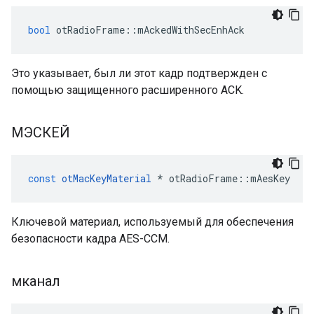
bool
 otRadioFrame
::
mAckedWithSecEnhAck
Это указывает, был ли этот кадр подтвержден с
помощью защищенного расширенного ACK.
МЭСКЕЙ
const
otMacKeyMaterial
*
 otRadioFrame
::
mAesKey
Ключевой материал, используемый для обеспечения
безопасности кадра AES-CCM.
мканал