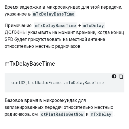
Время задержки в микросекундах для этой передачи,
указанное в
mTxDelayBaseTime
.
Примечание:
mTxDelayBaseTime
+
mTxDelay
ДОЛЖНЫ указывать на момент времени, когда конец
SFD будет присутствовать на местной антенне
относительно местных радиочасов.
m
Tx
Delay
Base
Time
uint32_t otRadioFrame
::
mTxDelayBaseTime
Базовое время в микросекундах для
запланированных передач относительно местных
радиочасов, см.
otPlatRadioGetNow
и
mTxDelay
.