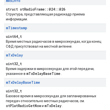
m
Rx
Info
struct otRadioFrame::@24::@26
Структура, представляющая радиокадр приема
информации.
m
Timestamp
uint64_t
Время местных радиочасов в микросекундах, когда конец
СФД присутствовал на местной антенне.
m
Tx
Delay
uint32_t
Время задержки в микросекундах для этой передачи,
mTxDelayBaseTime
указанное в
.
m
Tx
Delay
Base
Time
uint32_t
Базовое время в микросекундах для запланированных
передач относительно местных радиочасов, см.
otPlatRadioGetNow
mTxDelay
и
.