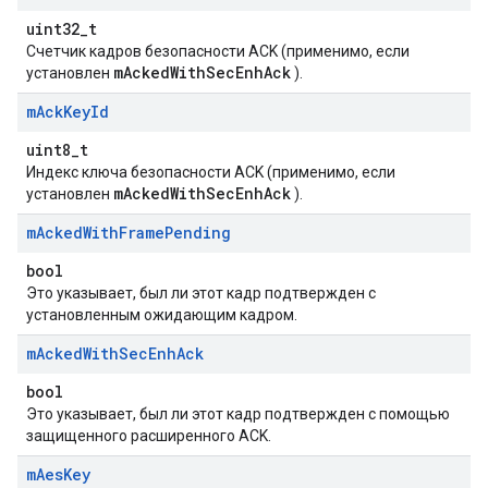
uint32_t
Счетчик кадров безопасности ACK (применимо, если
mAckedWithSecEnhAck
установлен
).
m
Ack
Key
Id
uint8_t
Индекс ключа безопасности ACK (применимо, если
mAckedWithSecEnhAck
установлен
).
m
Acked
With
Frame
Pending
bool
Это указывает, был ли этот кадр подтвержден с
установленным ожидающим кадром.
m
Acked
With
Sec
Enh
Ack
bool
Это указывает, был ли этот кадр подтвержден с помощью
защищенного расширенного ACK.
m
Aes
Key