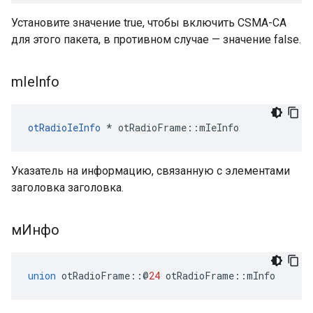
Установите значение true, чтобы включить CSMA-CA
для этого пакета, в противном случае — значение false.
m
Ie
Info
otRadioIeInfo
*
 otRadioFrame
::
mIeInfo
Указатель на информацию, связанную с элементами
заголовка заголовка.
мИнфо
union
 otRadioFrame
::@
24
 otRadioFrame
::
mInfo