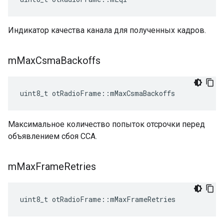
Индикатор качества канала для полученных кадров.
m
Max
Csma
Backoffs
uint8_t otRadioFrame
::
mMaxCsmaBackoffs
Максимальное количество попыток отсрочки перед
объявлением сбоя CCA.
m
Max
Frame
Retries
uint8_t otRadioFrame
::
mMaxFrameRetries