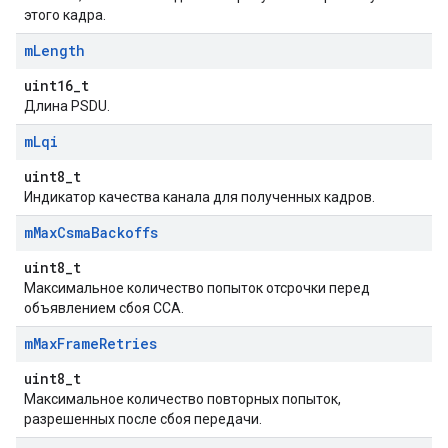
этого кадра.
m
Length
uint16_t
Длина PSDU.
m
Lqi
uint8_t
Индикатор качества канала для полученных кадров.
m
Max
Csma
Backoffs
uint8_t
Максимальное количество попыток отсрочки перед
объявлением сбоя CCA.
m
Max
Frame
Retries
uint8_t
Максимальное количество повторных попыток,
разрешенных после сбоя передачи.