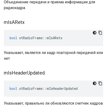
Объединение передачи и приема информации для
радиокадра.
m
Is
ARetx
bool
 otRadioFrame
::
mIsARetx
Указывает, является ли кадр повторной передачей или
нет.
m
Is
Header
Updated
bool
 otRadioFrame
::
mIsHeaderUpdated
Указывает, правильно ли обновляются счетчик кадров