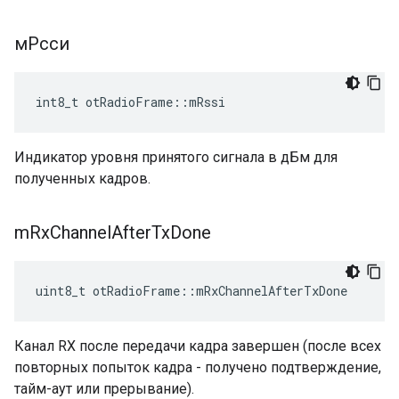
мРсси
int8_t otRadioFrame
::
mRssi
Индикатор уровня принятого сигнала в дБм для
полученных кадров.
m
Rx
Channel
After
Tx
Done
uint8_t otRadioFrame
::
mRxChannelAfterTxDone
Канал RX после передачи кадра завершен (после всех
повторных попыток кадра - получено подтверждение,
тайм-аут или прерывание).