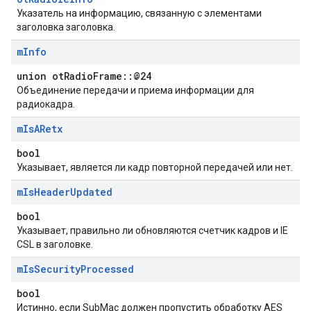
Указатель на информацию, связанную с элементами
заголовка заголовка.
m
Info
union otRadioFrame::@24
Объединение передачи и приема информации для
радиокадра.
m
Is
ARetx
bool
Указывает, является ли кадр повторной передачей или нет.
m
Is
Header
Updated
bool
Указывает, правильно ли обновляются счетчик кадров и IE
CSL в заголовке.
m
Is
Security
Processed
bool
Истинно, если SubMac должен пропустить обработку AES