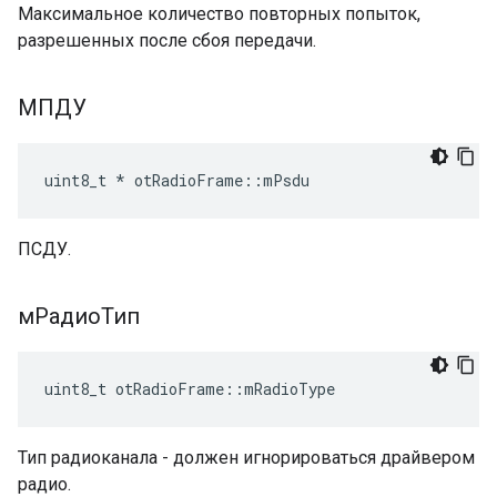
Максимальное количество повторных попыток,
разрешенных после сбоя передачи.
МПДУ
uint8_t 
*
 otRadioFrame
::
mPsdu
ПСДУ.
мРадиоТип
uint8_t otRadioFrame
::
mRadioType
Тип радиоканала - должен игнорироваться драйвером
радио.