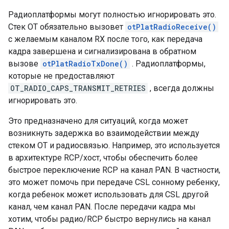
Радиоплатформы могут полностью игнорировать это.
Стек OT обязательно вызовет
otPlatRadioReceive()
с желаемым каналом RX после того, как передача
кадра завершена и сигнализирована в обратном
вызове
otPlatRadioTxDone()
. Радиоплатформы,
которые не предоставляют
OT_RADIO_CAPS_TRANSMIT_RETRIES
, всегда должны
игнорировать это.
Это предназначено для ситуаций, когда может
возникнуть задержка во взаимодействии между
стеком OT и радиосвязью. Например, это используется
в архитектуре RCP/хост, чтобы обеспечить более
быстрое переключение RCP на канал PAN. В частности,
это может помочь при передаче CSL сонному ребенку,
когда ребенок может использовать для CSL другой
канал, чем канал PAN. После передачи кадра мы
хотим, чтобы радио/RCP быстро вернулись на канал