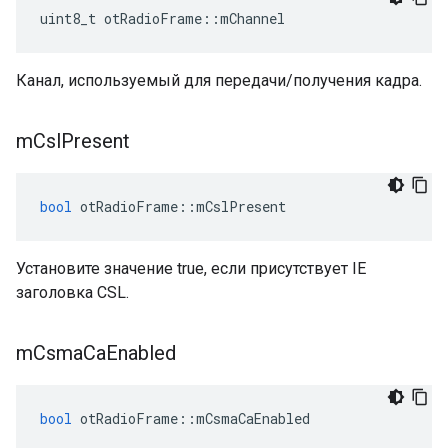
uint8_t otRadioFrame
::
mChannel
Канал, используемый для передачи/получения кадра.
m
Csl
Present
bool
 otRadioFrame
::
mCslPresent
Установите значение true, если присутствует IE
заголовка CSL.
m
Csma
Ca
Enabled
bool
 otRadioFrame
::
mCsmaCaEnabled