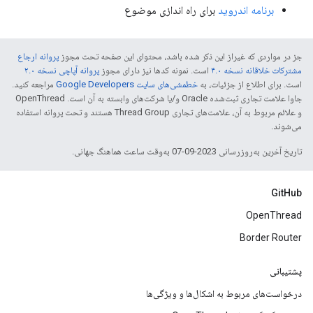
برنامه اندروید
برای راه اندازی موضوع
جز در مواردی که غیراز این ذکر شده باشد، محتوای این صفحه تحت مجوز
پروانه ارجاع
مشترکات خلاقانه نسخه ۴.۰
است. نمونه کدها نیز دارای مجوز
پروانه آپاچی نسخه ۲.۰
است. برای اطلاع از جزئیات، به
خطمشی‌های سایت Google Developers‏
مراجعه کنید.
جاوا علامت تجاری ثبت‌شده Oracle و/یا شرکت‌های وابسته به آن است. ‫OpenThread
و علائم مربوط به آن، علامت‌های تجاری Thread Group هستند و تحت پروانه استفاده
می‌شوند.
تاریخ آخرین به‌روزرسانی 2023-09-07 به‌وقت ساعت هماهنگ جهانی.
GitHub
OpenThread
Border Router
پشتیبانی
درخواست‌های مربوط به اشکال‌ها و ویژگی‌ها