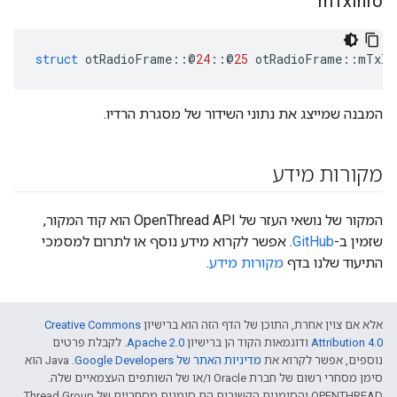
m
Tx
Info
struct
 otRadioFrame
::@
24
::@
25
 otRadioFrame
::
mTxIn
המבנה שמייצג את נתוני השידור של מסגרת הרדיו.
מקורות מידע
המקור של נושאי העזר של OpenThread API הוא קוד המקור,
שזמין ב-
GitHub
. אפשר לקרוא מידע נוסף או לתרום למסמכי
התיעוד שלנו בדף
מקורות מידע
.
אלא אם צוין אחרת, התוכן של הדף הזה הוא ברישיון
Creative Commons
Attribution 4.0‏
ודוגמאות הקוד הן ברישיון
Apache 2.0‏
. לקבלת פרטים
נוספים, אפשר לקרוא את
מדיניות האתר של Google Developers‏
.‏ Java הוא
סימן מסחרי רשום של חברת Oracle ו/או של השותפים העצמאיים שלה.
‫OPENTHREAD והסימנים הקשורים הם סימנים מסחריים של Thread Group