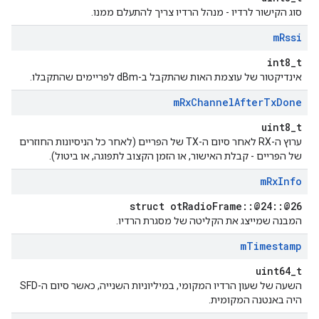
סוג הקישור לרדיו - מנהל הרדיו צריך להתעלם ממנו.
m
Rssi
int8_t
אינדיקטור של עוצמת האות שהתקבל ב-dBm לפריימים שהתקבלו.
m
Rx
Channel
After
Tx
Done
uint8_t
ערוץ ה-RX לאחר סיום ה-TX של הפריים (לאחר כל הניסיונות החוזרים
של הפריים - קבלת האישור, או הזמן הקצוב לתפוגה, או ביטול).
m
Rx
Info
struct otRadioFrame::@24::@26
המבנה שמייצג את הקליטה של מסגרת הרדיו.
m
Timestamp
uint64_t
השעה של שעון הרדיו המקומי, במיליוניות השנייה, כאשר סיום ה-SFD
היה באנטנה המקומית.