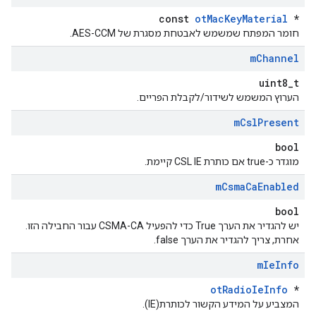
const
otMacKeyMaterial
*
חומר המפתח שמשמש לאבטחת מסגרת של AES-CCM.
m
Channel
uint8_t
הערוץ המשמש לשידור/לקבלת הפריים.
m
Csl
Present
bool
מוגדר כ-true אם כותרת CSL IE קיימת.
m
Csma
Ca
Enabled
bool
יש להגדיר את הערך True כדי להפעיל CSMA-CA עבור החבילה הזו.
אחרת, צריך להגדיר את הערך false.
m
Ie
Info
otRadioIeInfo
*
המצביע על המידע הקשור לכותרת(IE).