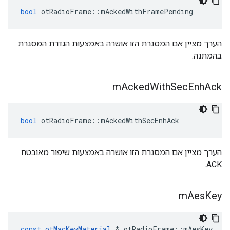
bool
 otRadioFrame
::
mAckedWithFramePending
הערך מציין אם המסגרת הזו אושרה באמצעות הגדרת המסגרת
בהמתנה.
m
Acked
With
Sec
Enh
Ack
bool
 otRadioFrame
::
mAckedWithSecEnhAck
הערך מציין אם המסגרת הזו אושרה באמצעות שיפור מאובטח
ACK.
m
Aes
Key
const
otMacKeyMaterial
*
 otRadioFrame
::
mAesKey