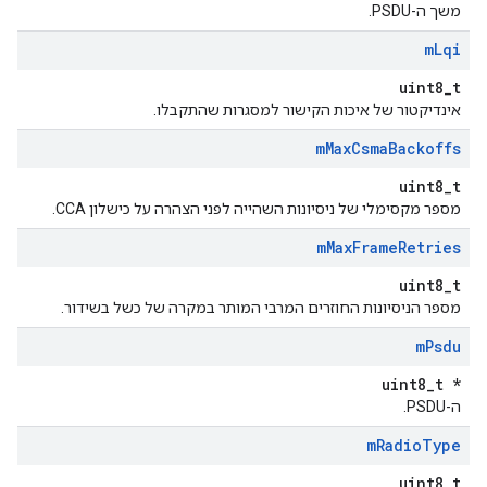
משך ה-PSDU.
m
Lqi
uint8_t
אינדיקטור של איכות הקישור למסגרות שהתקבלו.
m
Max
Csma
Backoffs
uint8_t
מספר מקסימלי של ניסיונות השהייה לפני הצהרה על כישלון CCA.
m
Max
Frame
Retries
uint8_t
מספר הניסיונות החוזרים המרבי המותר במקרה של כשל בשידור.
m
Psdu
uint8_t *
ה-PSDU.
m
Radio
Type
uint8_t