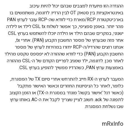
ההגדרה הזו מיועדת למצבים שבהם יכול להיות עיכוב
באינטראקציות בין סטאק OT לבין הרדיו. לדוגמה, משתמשים בו
בארכיטקטורת RCP/מארח כדי לוודא שה-RCP עובר לערוץ PAN
מהר יותר. באופן ספציפי, כך אפשר לשלוח CSL tx לילד או לילדה
ישנוני, במקרים שבהם הילד או הילדה יוכלו להשתמש בערוץ CSL
אחר מזה שבערוץ של מספר החשבון הקבוע (PAN). אחרי tx,
אנחנו רוצים שהרדיו/ה-RCP יחזרו במהירות לערוץ של מספר
החשבון הקבוע (PAN) כדי לוודא שההורה לא יפספס טקסט מהילד
לאחר מכן. לדוגמה, ילד שמגיב לפריים הקודם של ה-CSL מההורה
באמצעות ערוץ PAN, כשהרדיו ממשיך להופיע בערוץ CSL.
המעבר לערוץ ה-RX חייב להתרחש אחרי סיום TX של המסגרת,
כלומר, לאחר כל הניסיונות החוזרים וכאשר האישור מתקבל
(כאשר דגל 'אישור בקשה' מוגדר במסגרת ה-TX) או הזמן הקצוב
לתפוגה של ack. חשוב לציין שצריך לקבל את ה-AC באותו ערוץ
שבו נשלחת המסגרת.
m
Rx
Info