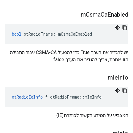
m
Csma
Ca
Enabled
bool
 otRadioFrame
::
mCsmaCaEnabled
יש להגדיר את הערך True כדי להפעיל CSMA-CA עבור החבילה
הזו. אחרת, צריך להגדיר את הערך false.
m
Ie
Info
otRadioIeInfo
*
 otRadioFrame
::
mIeInfo
המצביע על המידע הקשור לכותרת(IE).