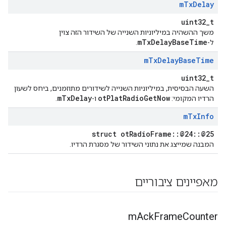
m
Tx
Delay
uint32_t
משך ההשהיה במיליוניות השנייה של השידור הזה צוין
mTxDelayBaseTime
ל-
.
m
Tx
Delay
Base
Time
uint32_t
השעה הבסיסית, במיליוניות השנייה לשידורים מתוזמנים, ביחס לשעון
mTxDelay
otPlatRadioGetNow
הרדיו המקומי:
ו-
.
m
Tx
Info
struct otRadioFrame::@24::@25
המבנה שמייצג את נתוני השידור של מסגרת הרדיו.
מאפיינים ציבוריים
m
Ack
Frame
Counter