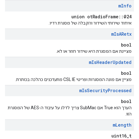
m
Info
union otRadioFrame::@24
איחוד שירותי השידור והקבלה של מסגרת רדיו.
m
Is
ARetx
bool
מציינת אם המסגרת היא שידור חוזר או לא.
m
Is
Header
Updated
bool
מציין אם מונה המסגרות ופריטי CSL IE מתעדכנים כהלכה בכותרת.
m
Is
Security
Processed
bool
הערך הוא True אם SubMac צריך לדלג על עיבוד ה-AES של המסגרת
הזו.
m
Length
uint16_t