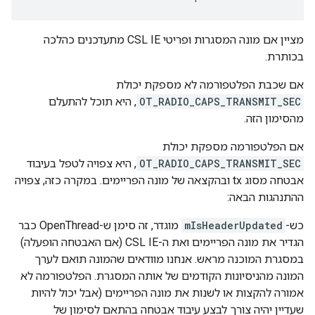
מציין אם מונה המסגרות ופריטי CSL IE מתעדכנים כהלכה
בכותרת.
אם שכבת הפלטפורמה לא מספקת יכולת
OT_RADIO_CAPS_TRANSMIT_SEC
, היא תוכל להתעלם
מהסימון הזה.
אם הפלטפורמה מספקת יכולת
OT_RADIO_CAPS_TRANSMIT_SEC
, היא צפויה לטפל בעיבוד
אבטחה מסוג tx ובהקצאה של מונה הפריימים. במקרה כזה, צפויה
ההתנהגות הבאה:
כש-
mIsHeaderUpdated
מוגדר, זה סימן ש-OpenThread כבר
הגדיר את מונה הפריימים ואת ה-CSL IE (אם האבטחה הופעלה)
במסגרת המוכנה מראש. אנחנו מוודאים שהמונה תואם לערך
המונה מהניסיונות הקודמים של אותה המסגרת. הפלטפורמה לא
אמורה להקצות או לשנות את מונה הפריימים (אבל יכול להיות
שעדיין יהיה צורך לבצע עיבוד אבטחה בהתאם לסימון של