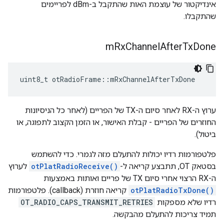
אינדיקטור של עוצמת האות שהתקבל ב-dBm לפריימים
שהתקבלו.
m
Rx
Channel
After
Tx
Done
uint8_t otRadioFrame
::
mRxChannelAfterTxDone
ערוץ ה-RX לאחר סיום ה-TX של הפריים (לאחר כל הניסיונות
החוזרים של הפריים - קבלת האישור, או הזמן הקצוב לתפוגה, או
ביטול).
פלטפורמות רדיו יכולות להתעלם מזה לגמרי. כדי להשתמש
בסטאק OT, תתבצע קריאה ל-
otPlatRadioReceive()
לערוץ
ה-RX הרצוי אחרי סיום TX של פריים ואותות באמצעות
otPlatRadioTxDone()
קריאה חוזרת (callback). פלטפורמות
רדיו שלא מספקות
OT_RADIO_CAPS_TRANSMIT_RETRIES
תמיד צריכות להתעלם מהבקשה.