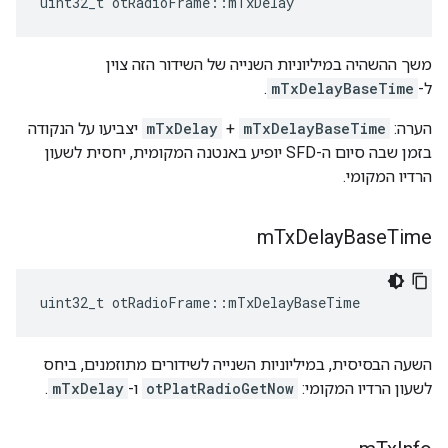
uint32_t otRadioFrame
::
mTxDelay
משך ההשהיה במיליוניות השנייה של השידור הזה צוין
ל-
mTxDelayBaseTime
.
הערה:
mTxDelayBaseTime
+
mTxDelay
יצביעו על הנקודה
בזמן שבה סיום ה-SFD יופיע באנטנה המקומית, יחסית לשעון
הרדיו המקומי.
m
Tx
Delay
Base
Time
uint32_t otRadioFrame
::
mTxDelayBaseTime
השעה הבסיסית, במיליוניות השנייה לשידורים מתוזמנים, ביחס
לשעון הרדיו המקומי:
otPlatRadioGetNow
ו-
mTxDelay
.