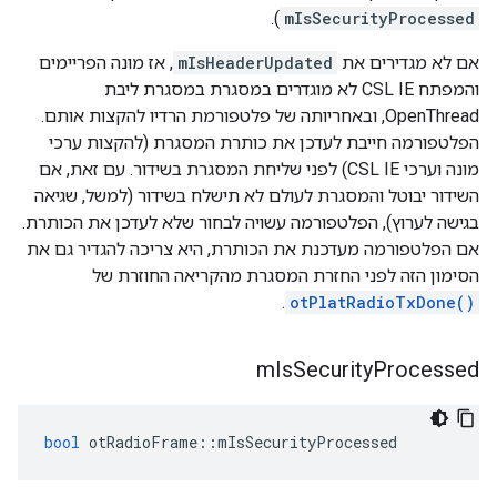
).
mIsSecurityProcessed
אם לא מגדירים את
mIsHeaderUpdated
, אז מונה הפריימים
והמפתח CSL IE לא מוגדרים במסגרת במסגרת ליבת
OpenThread, ובאחריותה של פלטפורמת הרדיו להקצות אותם.
הפלטפורמה חייבת לעדכן את כותרת המסגרת (להקצות ערכי
מונה וערכי CSL IE) לפני שליחת המסגרת בשידור. עם זאת, אם
השידור יבוטל והמסגרת לעולם לא תישלח בשידור (למשל, שגיאה
בגישה לערוץ), הפלטפורמה עשויה לבחור שלא לעדכן את הכותרת.
אם הפלטפורמה מעדכנת את הכותרת, היא צריכה להגדיר גם את
הסימון הזה לפני החזרת המסגרת מהקריאה החוזרת של
.
otPlatRadioTxDone()
m
Is
Security
Processed
bool
 otRadioFrame
::
mIsSecurityProcessed