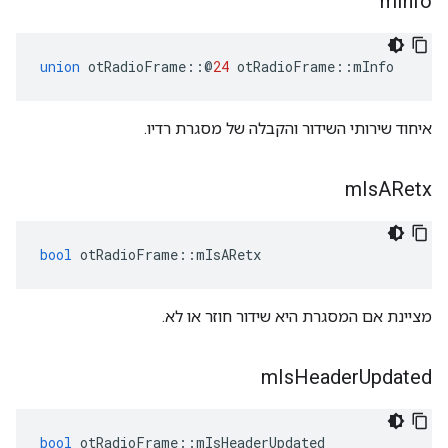
m
Info
union
 otRadioFrame
::@
24
 otRadioFrame
::
mInfo
איחוד שירותי השידור והקבלה של מסגרת רדיו.
m
Is
ARetx
bool
 otRadioFrame
::
mIsARetx
מציינת אם המסגרת היא שידור חוזר או לא.
m
Is
Header
Updated
bool
 otRadioFrame
::
mIsHeaderUpdated