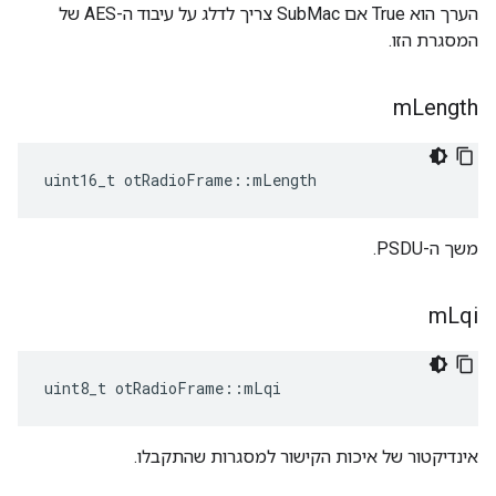
הערך הוא True אם SubMac צריך לדלג על עיבוד ה-AES של
המסגרת הזו.
m
Length
uint16_t otRadioFrame
::
mLength
משך ה-PSDU.
m
Lqi
uint8_t otRadioFrame
::
mLqi
אינדיקטור של איכות הקישור למסגרות שהתקבלו.