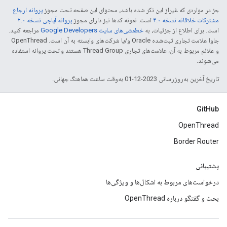
جز در مواردی که غیراز این ذکر شده باشد، محتوای این صفحه تحت مجوز
پروانه ارجاع
مشترکات خلاقانه نسخه ۴.۰
است. نمونه کدها نیز دارای مجوز
پروانه آپاچی نسخه ۲.۰
است. برای اطلاع از جزئیات، به
خطمشی‌های سایت Google Developers‏
مراجعه کنید.
جاوا علامت تجاری ثبت‌شده Oracle و/یا شرکت‌های وابسته به آن است. ‫OpenThread
و علائم مربوط به آن، علامت‌های تجاری Thread Group هستند و تحت پروانه استفاده
می‌شوند.
تاریخ آخرین به‌روزرسانی 2023-12-01 به‌وقت ساعت هماهنگ جهانی.
GitHub
OpenThread
Border Router
پشتیبانی
درخواست‌های مربوط به اشکال‌ها و ویژگی‌ها
بحث و گفتگو درباره OpenThread