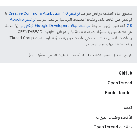
محتوى هذه الصفحة مرخّص بموجب
ترخيص Creative Commons Attribution 4.0‏
ما
لم يُنصّ على خلاف ذلك، وعيّنات التعليمات البرمجية مرخّصة بموجب
ترخيص Apache
2.0‏
. للتفاصيل، يُرجى مراجعة
سياسات موقع Google Developers الإلكتروني
. إنّ Java
هي علامة تجارية مسجَّلة لشركة Oracle و/أو شركائها التابعين. ‫OPENTHREAD
والعلامات التجارية ذات الصلة هي علامات تجارية مسجّلة تابعة لشركة Thread Group
ويتم استخدامها بموجب ترخيص.
تاريخ التعديل الأخير: 2023-12-01 (حسب التوقيت العالمي المتفَّق عليه)
GitHub
OpenThread
Border Router
الدعم
الأخطاء وطلبات الميزات
مناقشات OpenThread