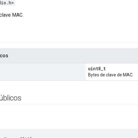
dio.h>
clave MAC.
icos
uint8_t
Bytes de clave de MAC.
úblicos