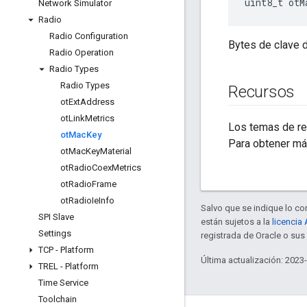
uint8_t otM
Network Simulator
Radio
Radio Configuration
Bytes de clave 
Radio Operation
Radio Types
Radio Types
Recursos
ot
Ext
Address
ot
Link
Metrics
Los temas de ref
ot
Mac
Key
Para obtener má
ot
Mac
Key
Material
ot
Radio
Coex
Metrics
ot
Radio
Frame
ot
Radio
Ie
Info
Salvo que se indique lo con
SPI Slave
están sujetos a la
licencia
Settings
registrada de Oracle o su
TCP - Platform
Última actualización: 2023
TREL - Platform
Time Service
Toolchain