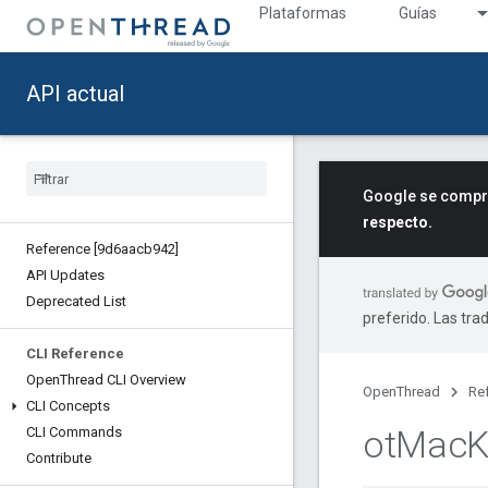
Plataformas
Guías
API actual
Google se compro
respecto.
Reference [9d6aacb942]
API Updates
Deprecated List
preferido. Las tra
CLI Reference
Open
Thread CLI Overview
OpenThread
Re
CLI Concepts
ot
Mac
K
CLI Commands
Contribute