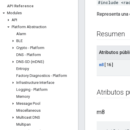
#include <ra
API Reference
Modules
Representa una 
API
Platform Abstraction
Resumen
Alarm
BLE
Crypto - Platform
Atributos públ
DNS - Platform
DNS-SD (m
DNS)
m8
[16]
Entropy
Factory Diagnostics - Platform
Infrastructure Interface
Logging - Platform
Atributos p
Memory
Message Pool
Miscellaneous
m8
Multicast DNS
Multipan