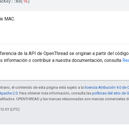
acKey
::
m8
[
16
]
de MAC.
erencia de la API de OpenThread se originan a partir del código
s información o contribuir a nuestra documentación, consulta
Re
trario, el contenido de esta página está sujeto a la
licencia Atribución 4.0 d
 Apache 2.0
. Para obtener más información, consulta las
políticas del sitio de
s afiliados. OPENTHREAD y las marcas relacionadas son marcas comerciales de
-12-01 (UTC)