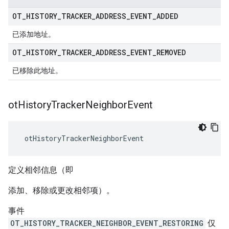
OT
_
HISTORY
_
TRACKER
_
ADDRESS
_
EVENT
_
ADDED
已添加地址。
OT
_
HISTORY
_
TRACKER
_
ADDRESS
_
EVENT
_
REMOVED
已移除此地址。
ot
History
Tracker
Neighbor
Event
 otHistoryTrackerNeighborEvent
定义相邻信息（即
添加、移除或更改相邻项）。
事件
OT_HISTORY_TRACKER_NEIGHBOR_EVENT_RESTORING
仅