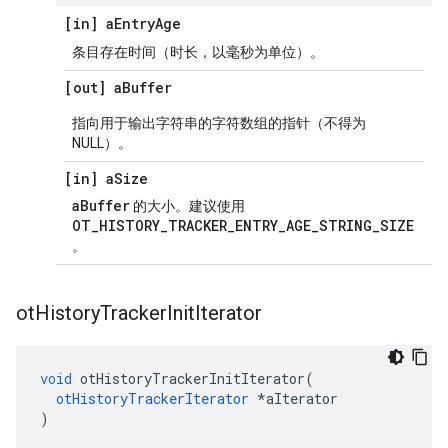
[in] a
Entry
Age
条目存在时间（时长，以毫秒为单位）。
[out] a
Buffer
指向用于输出字符串的字符数组的指针（不得为
NULL）。
[in] a
Size
aBuffer
的大小。建议使用
OT_HISTORY_TRACKER_ENTRY_AGE_STRING_SIZE
。
ot
History
Tracker
Init
Iterator
void
 otHistoryTrackerInitIterator
(
otHistoryTrackerIterator
*
aIterator
)