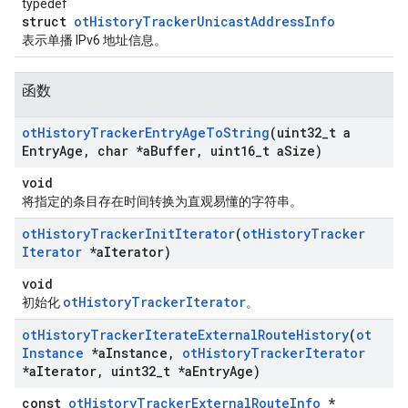
typedef
struct
otHistoryTrackerUnicastAddressInfo
表示单播 IPv6 地址信息。
函数
ot
History
Tracker
Entry
Age
To
String
(uint32
_
t a
Entry
Age
,
char *a
Buffer
,
uint16
_
t a
Size)
void
将指定的条目存在时间转换为直观易懂的字符串。
ot
History
Tracker
Init
Iterator
(
ot
History
Tracker
Iterator
*a
Iterator)
void
otHistoryTrackerIterator
初始化
。
ot
History
Tracker
Iterate
External
Route
History
(
ot
Instance
*a
Instance
,
ot
History
Tracker
Iterator
*a
Iterator
,
uint32
_
t *a
Entry
Age)
const
otHistoryTrackerExternalRouteInfo
*