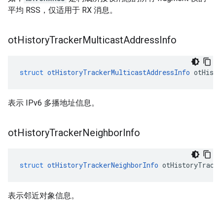
平均 RSS，仅适用于 RX 消息。
ot
History
Tracker
Multicast
Address
Info
struct
otHistoryTrackerMulticastAddressInfo
 otHist
表示 IPv6 多播地址信息。
ot
History
Tracker
Neighbor
Info
struct
otHistoryTrackerNeighborInfo
 otHistoryTrack
表示邻近对象信息。