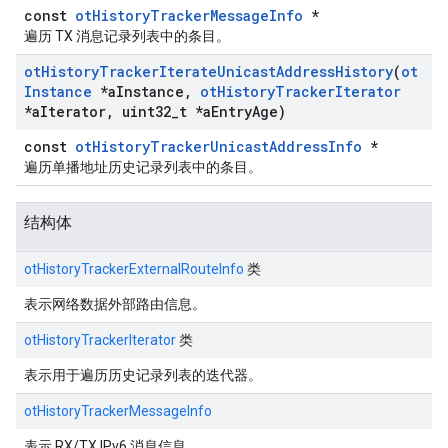
const
otHistoryTrackerMessageInfo
*
遍历 TX 消息记录列表中的条目。
ot
History
Tracker
Iterate
Unicast
Address
History
(
ot
Instance
*a
Instance
,
ot
History
Tracker
Iterator
*a
Iterator
,
uint32
_
t *a
Entry
Age)
const
otHistoryTrackerUnicastAddressInfo
*
遍历单播地址历史记录列表中的条目。
结构体
otHistoryTrackerExternalRouteInfo
类
表示网络数据外部路由信息。
otHistoryTrackerIterator
类
表示用于遍历历史记录列表的迭代器。
otHistoryTrackerMessageInfo
表示 RX/TX IPv6 消息信息。