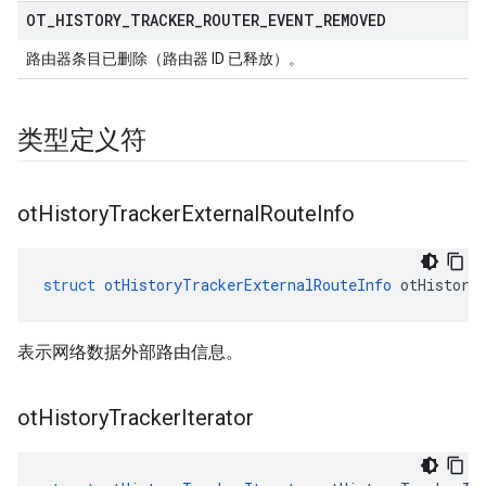
OT
_
HISTORY
_
TRACKER
_
ROUTER
_
EVENT
_
REMOVED
路由器条目已删除（路由器 ID 已释放）。
类型定义符
ot
History
Tracker
External
Route
Info
struct
otHistoryTrackerExternalRouteInfo
 otHistory
表示网络数据外部路由信息。
ot
History
Tracker
Iterator