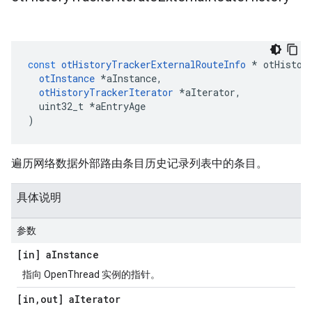
const
otHistoryTrackerExternalRouteInfo
*
 otHistor
otInstance
*
aInstance
,
otHistoryTrackerIterator
*
aIterator
,
  uint32_t 
*
aEntryAge
)
遍历网络数据外部路由条目历史记录列表中的条目。
具体说明
参数
[in] a
Instance
指向 OpenThread 实例的指针。
[in
,
out] a
Iterator