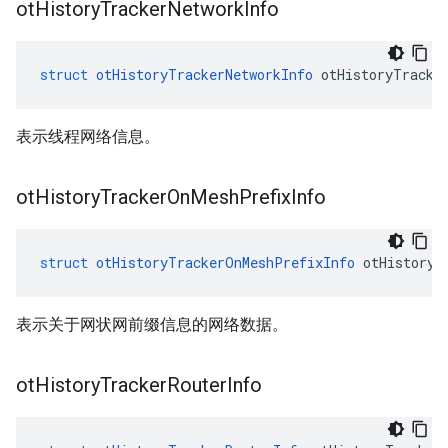
ot
History
Tracker
Network
Info
struct
otHistoryTrackerNetworkInfo
 otHistoryTracke
表示线程网络信息。
ot
History
Tracker
On
Mesh
Prefix
Info
struct
otHistoryTrackerOnMeshPrefixInfo
 otHistoryT
表示关于网状网前缀信息的网络数据。
ot
History
Tracker
Router
Info