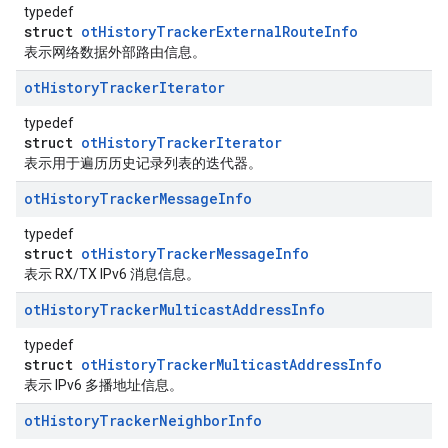
typedef
struct
otHistoryTrackerExternalRouteInfo
表示网络数据外部路由信息。
ot
History
Tracker
Iterator
typedef
struct
otHistoryTrackerIterator
表示用于遍历历史记录列表的迭代器。
ot
History
Tracker
Message
Info
typedef
struct
otHistoryTrackerMessageInfo
表示 RX/TX IPv6 消息信息。
ot
History
Tracker
Multicast
Address
Info
typedef
struct
otHistoryTrackerMulticastAddressInfo
表示 IPv6 多播地址信息。
ot
History
Tracker
Neighbor
Info