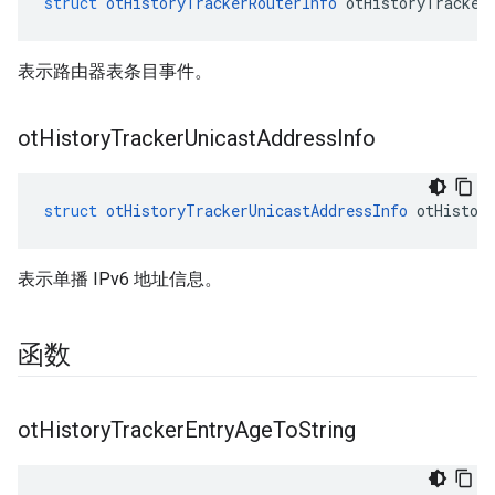
struct
otHistoryTrackerRouterInfo
 otHistoryTracker
表示路由器表条目事件。
ot
History
Tracker
Unicast
Address
Info
struct
otHistoryTrackerUnicastAddressInfo
 otHistor
表示单播 IPv6 地址信息。
函数
ot
History
Tracker
Entry
Age
To
String