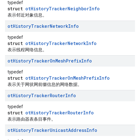
typedef
struct
otHistoryTrackerNeighborInfo
表示邻近对象信息。
ot
History
Tracker
Network
Info
typedef
struct
otHistoryTrackerNetworkInfo
表示线程网络信息。
ot
History
Tracker
On
Mesh
Prefix
Info
typedef
struct
otHistoryTrackerOnMeshPrefixInfo
表示关于网状网前缀信息的网络数据。
ot
History
Tracker
Router
Info
typedef
struct
otHistoryTrackerRouterInfo
表示路由器表条目事件。
ot
History
Tracker
Unicast
Address
Info