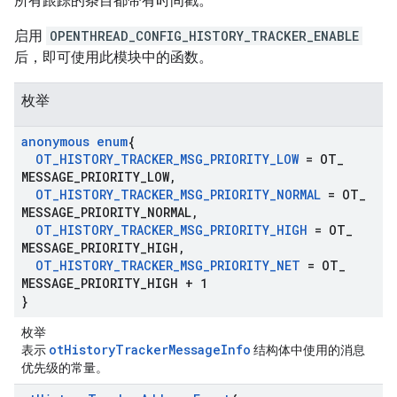
所有跟踪的条目都带有时间戳。
启用
OPENTHREAD_CONFIG_HISTORY_TRACKER_ENABLE
后，即可使用此模块中的函数。
枚举
anonymous enum
{
OT
_
HISTORY
_
TRACKER
_
MSG
_
PRIORITY
_
LOW
= OT
_
MESSAGE
_
PRIORITY
_
LOW
,
OT
_
HISTORY
_
TRACKER
_
MSG
_
PRIORITY
_
NORMAL
= OT
_
MESSAGE
_
PRIORITY
_
NORMAL
,
OT
_
HISTORY
_
TRACKER
_
MSG
_
PRIORITY
_
HIGH
= OT
_
MESSAGE
_
PRIORITY
_
HIGH
,
OT
_
HISTORY
_
TRACKER
_
MSG
_
PRIORITY
_
NET
= OT
_
MESSAGE
_
PRIORITY
_
HIGH + 1
}
枚举
otHistoryTrackerMessageInfo
表示
结构体中使用的消息
优先级的常量。