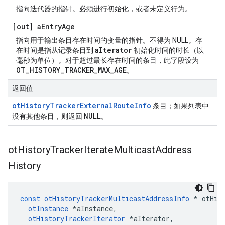
指向迭代器的指针。必须进行初始化，或者未定义行为。
[out] a
Entry
Age
指向用于输出条目存在时间的变量的指针。不得为 NULL。存
aIterator
在时间是指从记录条目到
初始化时间的时长（以
毫秒为单位）。对于超过最长存在时间的条目，此字段设为
OT_HISTORY_TRACKER_MAX_AGE
。
返回值
otHistoryTrackerExternalRouteInfo
条目；如果列表中
NULL
没有其他条目，则返回
。
ot
History
Tracker
Iterate
Multicast
Address
History
const
otHistoryTrackerMulticastAddressInfo
*
 otHis
otInstance
*
aInstance
,
otHistoryTrackerIterator
*
aIterator
,