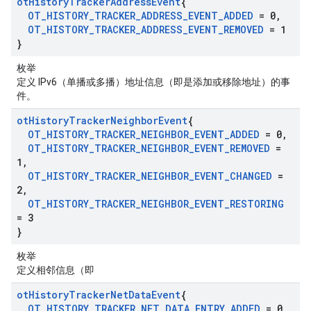
ot
History
Tracker
Address
Event
{
OT
_
HISTORY
_
TRACKER
_
ADDRESS
_
EVENT
_
ADDED
= 0
,
OT
_
HISTORY
_
TRACKER
_
ADDRESS
_
EVENT
_
REMOVED
= 1
}
枚举
定义 IPv6（单播或多播）地址信息（即是添加或移除地址）的事
件。
ot
History
Tracker
Neighbor
Event
{
OT
_
HISTORY
_
TRACKER
_
NEIGHBOR
_
EVENT
_
ADDED
= 0
,
OT
_
HISTORY
_
TRACKER
_
NEIGHBOR
_
EVENT
_
REMOVED
=
1
,
OT
_
HISTORY
_
TRACKER
_
NEIGHBOR
_
EVENT
_
CHANGED
=
2
,
OT
_
HISTORY
_
TRACKER
_
NEIGHBOR
_
EVENT
_
RESTORING
= 3
}
枚举
定义相邻信息（即
ot
History
Tracker
Net
Data
Event
{
OT
_
HISTORY
_
TRACKER
_
NET
_
DATA
_
ENTRY
_
ADDED
= 0
,