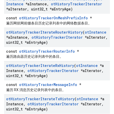
Instance
*a
Instance
,
ot
History
Tracker
Iterator
*a
Iterator
,
uint32
_
t *a
Entry
Age)
const
otHistoryTrackerOnMeshPrefixInfo
*
遍历网状网前缀条目历史记录列表中的网络数据条目。
ot
History
Tracker
Iterate
Router
History
(
ot
Instance
*a
Instance
,
ot
History
Tracker
Iterator
*a
Iterator
,
uint32
_
t *a
Entry
Age)
const
otHistoryTrackerRouterInfo
*
遍历路由器历史记录列表中的条目。
ot
History
Tracker
Iterate
Rx
History
(
ot
Instance
*a
Instance
,
ot
History
Tracker
Iterator
*a
Iterator
,
uint32
_
t *a
Entry
Age)
const
otHistoryTrackerMessageInfo
*
遍历 RX 消息历史记录列表中的条目。
ot
History
Tracker
Iterate
Tx
History
(
ot
Instance
*a
Instance
,
ot
History
Tracker
Iterator
*a
Iterator
,
uint32
_
t *a
Entry
Age)