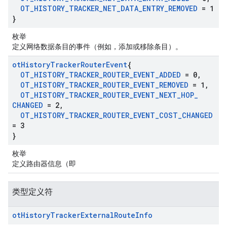
OT
_
HISTORY
_
TRACKER
_
NET
_
DATA
_
ENTRY
_
REMOVED
= 1
}
枚举
定义网络数据条目的事件（例如，添加或移除条目）。
ot
History
Tracker
Router
Event
{
OT
_
HISTORY
_
TRACKER
_
ROUTER
_
EVENT
_
ADDED
= 0
,
OT
_
HISTORY
_
TRACKER
_
ROUTER
_
EVENT
_
REMOVED
= 1
,
OT
_
HISTORY
_
TRACKER
_
ROUTER
_
EVENT
_
NEXT
_
HOP
_
CHANGED
= 2
,
OT
_
HISTORY
_
TRACKER
_
ROUTER
_
EVENT
_
COST
_
CHANGED
= 3
}
枚举
定义路由器信息（即
类型定义符
ot
History
Tracker
External
Route
Info