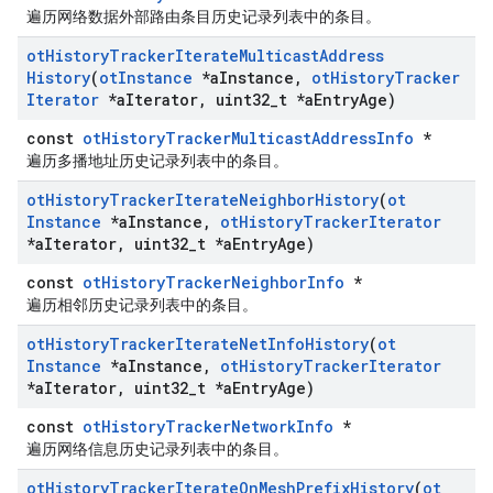
遍历网络数据外部路由条目历史记录列表中的条目。
ot
History
Tracker
Iterate
Multicast
Address
History
(
ot
Instance
*a
Instance
,
ot
History
Tracker
Iterator
*a
Iterator
,
uint32
_
t *a
Entry
Age)
const
otHistoryTrackerMulticastAddressInfo
*
遍历多播地址历史记录列表中的条目。
ot
History
Tracker
Iterate
Neighbor
History
(
ot
Instance
*a
Instance
,
ot
History
Tracker
Iterator
*a
Iterator
,
uint32
_
t *a
Entry
Age)
const
otHistoryTrackerNeighborInfo
*
遍历相邻历史记录列表中的条目。
ot
History
Tracker
Iterate
Net
Info
History
(
ot
Instance
*a
Instance
,
ot
History
Tracker
Iterator
*a
Iterator
,
uint32
_
t *a
Entry
Age)
const
otHistoryTrackerNetworkInfo
*
遍历网络信息历史记录列表中的条目。
ot
History
Tracker
Iterate
On
Mesh
Prefix
History
(
ot