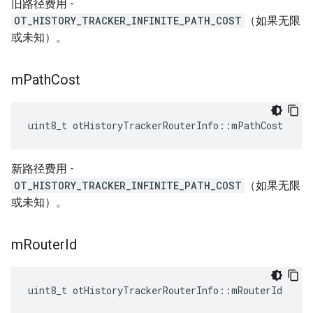
旧路径费用 -
OT_HISTORY_TRACKER_INFINITE_PATH_COST
（如果无限
或未知）。
m
Path
Cost
uint8_t otHistoryTrackerRouterInfo
::
mPathCost
新路径费用 -
OT_HISTORY_TRACKER_INFINITE_PATH_COST
（如果无限
或未知）。
m
Router
Id
uint8_t otHistoryTrackerRouterInfo
::
mRouterId