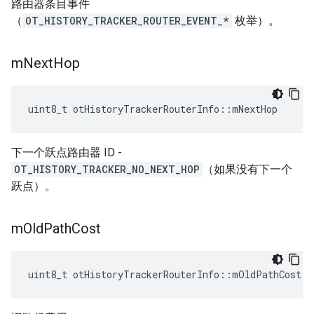
路由器条目事件
（
OT_HISTORY_TRACKER_ROUTER_EVENT_*
枚举）。
m
Next
Hop
uint8_t otHistoryTrackerRouterInfo
::
mNextHop
下一个跃点路由器 ID -
OT_HISTORY_TRACKER_NO_NEXT_HOP
（如果没有下一个
跃点）。
m
Old
Path
Cost
uint8_t otHistoryTrackerRouterInfo
::
mOldPathCost