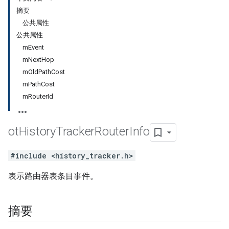
摘要
公共属性
公共属性
mEvent
mNextHop
mOldPathCost
mPathCost
mRouterId
ot
History
Tracker
Router
Info
#include <history_tracker.h>
表示路由器表条目事件。
摘要