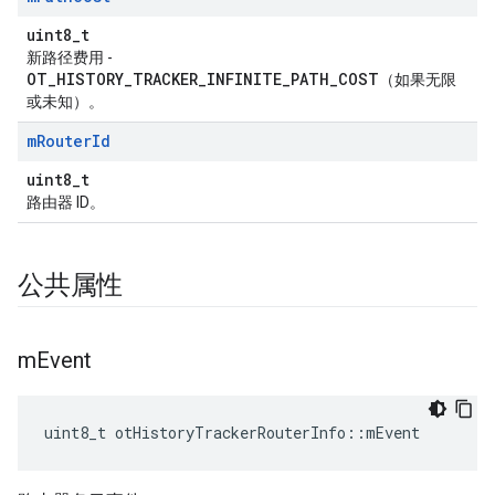
uint8_t
新路径费用 -
OT_HISTORY_TRACKER_INFINITE_PATH_COST
（如果无限
或未知）。
m
Router
Id
uint8_t
路由器 ID。
公共属性
m
Event
uint8_t otHistoryTrackerRouterInfo
::
mEvent