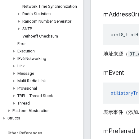
Network Time Synchronization
m
Address
Or
Radio Statistics
Random Number Generator
SNTP
uint8_t otH
Verhoeff Checksum
Error
Execution
地址来源（
OT_
IPv6 Networking
Link
m
Event
Message
Multi Radio Link
Provisional
otHistoryTr
TREL - Thread Stack
Thread
Platform Abstraction
表示事件（添加
Structs
m
Preferred
Other References