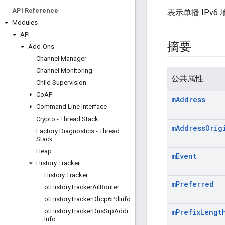
API Reference
表示单播 IPv6
Modules
API
摘要
Add-Ons
Channel Manager
Channel Monitoring
公共属性
Child Supervision
Co
AP
m
Address
Command Line Interface
Crypto - Thread Stack
m
Address
Orig
Factory Diagnostics - Thread
Stack
Heap
m
Event
History Tracker
History Tracker
m
Preferred
ot
History
Tracker
Ail
Router
ot
History
Tracker
Dhcp6Pd
Info
ot
History
Tracker
Dns
Srp
Addr
m
Prefix
Lengt
Info