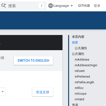
/
GITHUB
登录
本页内容
。
摘要
公共属性
公共属性
含错
mAddress
mAddressOrigin
mEvent
mPreferred
mPrefixLength
mRloc
发送反馈
mScope
mValid
资源