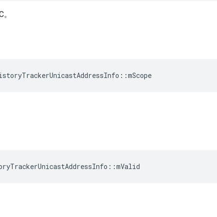
C。
istoryTrackerUnicastAddressInfo
::
mScope
oryTrackerUnicastAddressInfo
::
mValid