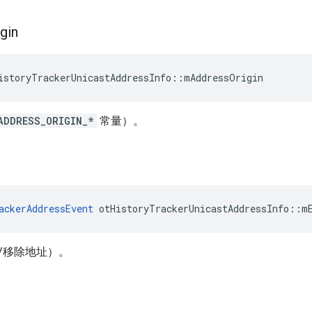
igin
istoryTrackerUnicastAddressInfo
::
mAddressOrigin
ADDRESS_ORIGIN_*
常量）。
ackerAddressEvent
 otHistoryTrackerUnicastAddressInfo
::
m
/移除地址）。