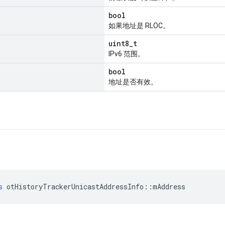
bool
如果地址是 RLOC。
uint8_t
IPv6 范围。
bool
地址是否有效。
s
 otHistoryTrackerUnicastAddressInfo
::
mAddress
。