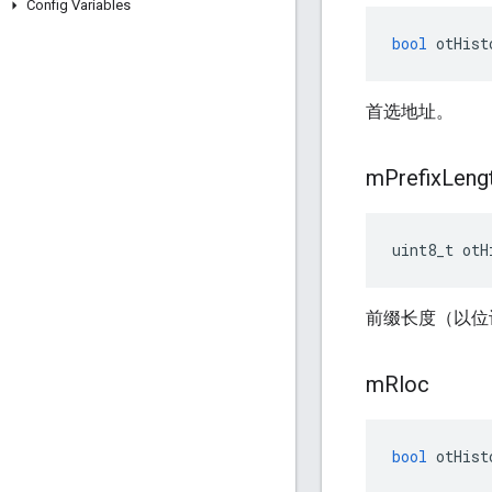
Config Variables
bool
 otHist
首选地址。
m
Prefix
Leng
uint8_t otH
前缀长度（以位
m
Rloc
bool
 otHist