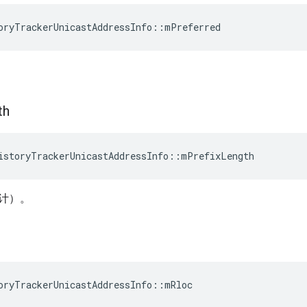
oryTrackerUnicastAddressInfo
::
mPreferred
th
istoryTrackerUnicastAddressInfo
::
mPrefixLength
计）。
oryTrackerUnicastAddressInfo
::
mRloc