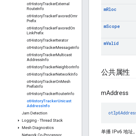
ot
History
Tracker
External
Route
Info
m
Rloc
ot
History
Tracker
Favored
Omr
Prefix
m
Scope
ot
History
Tracker
Favored
On
Link
Prefix
ot
History
Tracker
Iterator
m
Valid
ot
History
Tracker
Message
Info
ot
History
Tracker
Multicast
Address
Info
ot
History
Tracker
Neighbor
Info
公共属性
ot
History
Tracker
Network
Info
ot
History
Tracker
On
Mesh
Prefix
Info
m
Address
ot
History
Tracker
Router
Info
ot
History
Tracker
Unicast
Address
Info
otIp6Addres
Jam Detection
Logging - Thread Stack
Mesh Diagnostics
单播 IPv6 地址
Network Co-Processor