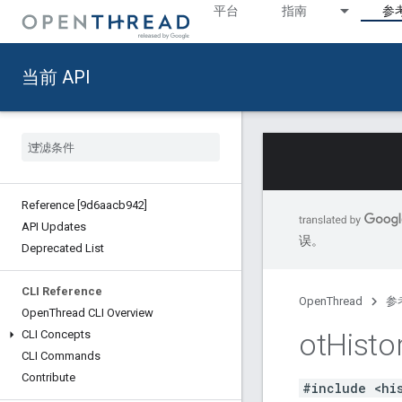
平台
指南
参
当前 API
Reference [9d6aacb942]
API Updates
误。
Deprecated List
CLI Reference
OpenThread
参
Open
Thread CLI Overview
ot
Histo
CLI Concepts
CLI Commands
Contribute
#include <hi