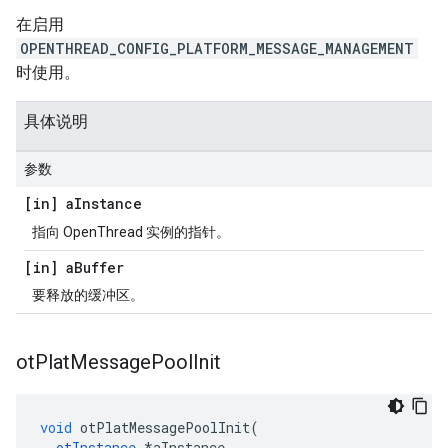
在启用
OPENTHREAD_CONFIG_PLATFORM_MESSAGE_MANAGEMENT
时使用。
具体说明
参数
[in] a
Instance
指向 OpenThread 实例的指针。
[in] a
Buffer
要释放的缓冲区。
ot
Plat
Message
Pool
Init
void
 otPlatMessagePoolInit
(
otInstance
*
aInstance
,