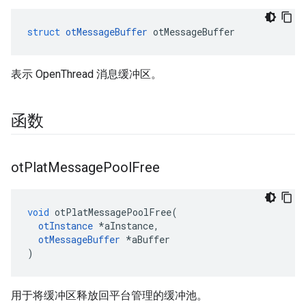
struct
otMessageBuffer
 otMessageBuffer
表示 OpenThread 消息缓冲区。
函数
ot
Plat
Message
Pool
Free
void
 otPlatMessagePoolFree
(
otInstance
*
aInstance
,
otMessageBuffer
*
aBuffer
)
用于将缓冲区释放回平台管理的缓冲池。