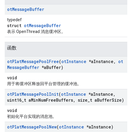
ot
Message
Buffer
typedef
struct
otMessageBuffer
表示 OpenThread 消息缓冲区。
函数
ot
Plat
Message
Pool
Free
(
ot
Instance
*a
Instance
,
ot
Message
Buffer
*a
Buffer)
void
用于将缓冲区释放回平台管理的缓冲池。
ot
Plat
Message
Pool
Init
(
ot
Instance
*a
Instance
,
uint16
_
t a
Min
Num
Free
Buffers
,
size
_
t a
Buffer
Size)
void
初始化平台实现的消息池。
ot
Plat
Message
Pool
New
(
ot
Instance
*a
Instance)