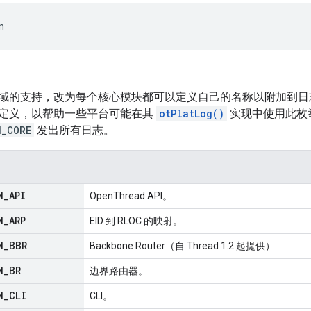
n
域的支持，改为每个核心模块都可以定义自己的名称以附加到日
定义，以帮助一些平台可能在其
otPlatLog()
实现中使用此枚举
N_CORE
发出所有日志。
N
_
API
OpenThread API。
N
_
ARP
EID 到 RLOC 的映射。
N
_
BBR
Backbone Router（自 Thread 1.2 起提供）
N
_
BR
边界路由器。
N
_
CLI
CLI。