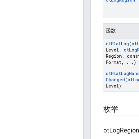
函数
ot
Plat
Log
(
ot
Level
,
ot
Log
Region
,
const
Format
,
.
.
.
)
ot
Plat
Log
Han
Changed
(
ot
Lo
Level)
枚举
ot
Log
Region