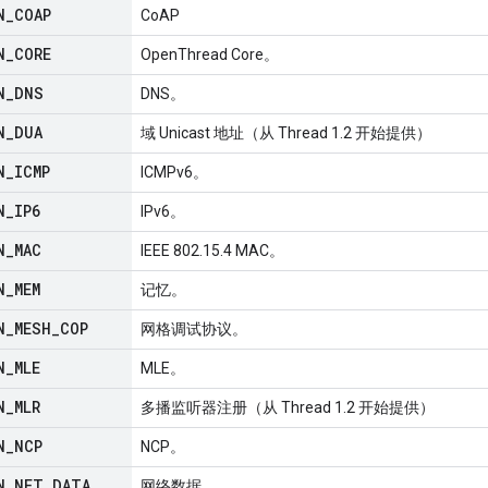
N
_
COAP
CoAP
N
_
CORE
OpenThread Core。
N
_
DNS
DNS。
N
_
DUA
域 Unicast 地址（从 Thread 1.2 开始提供）
N
_
ICMP
ICMPv6。
N
_
IP6
IPv6。
N
_
MAC
IEEE 802.15.4 MAC。
N
_
MEM
记忆。
N
_
MESH
_
COP
网格调试协议。
N
_
MLE
MLE。
N
_
MLR
多播监听器注册（从 Thread 1.2 开始提供）
N
_
NCP
NCP。
N
_
NET
_
DATA
网络数据。