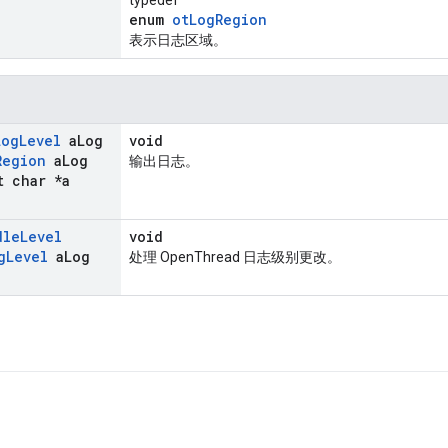
typedef
enum
otLogRegion
表示日志区域。
Log
Level
a
Log
void
Region
a
Log
输出日志。
 char *a
dle
Level
void
g
Level
a
Log
处理 OpenThread 日志级别更改。