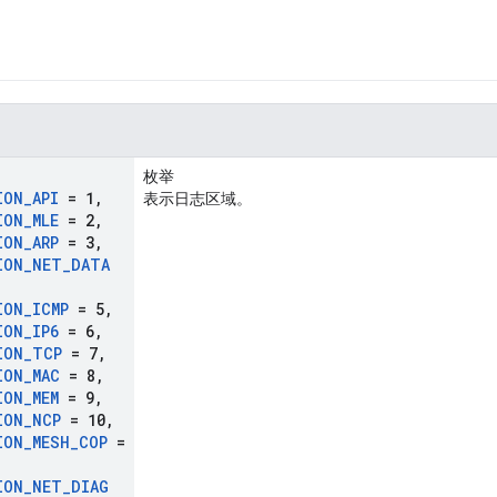
枚举
ION
_
API
= 1
,
表示日志区域。
ION
_
MLE
= 2
,
ION
_
ARP
= 3
,
ION
_
NET
_
DATA
ION
_
ICMP
= 5
,
ION
_
IP6
= 6
,
ION
_
TCP
= 7
,
ION
_
MAC
= 8
,
ION
_
MEM
= 9
,
ION
_
NCP
= 10
,
ION
_
MESH
_
COP
=
ION
_
NET
_
DIAG