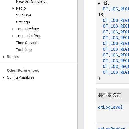
Network Simulator
= 12
,
Radio
OT
_
LOG
_
REG
13
,
SPI Slave
OT
_
LOG
_
REG
Settings
OT
_
LOG
_
REG
TCP - Platform
OT
_
LOG
_
REG
TREL - Platform
OT
_
LOG
_
REG
Time Service
OT
_
LOG
_
REG
OT
_
LOG
_
REG
Toolchain
OT
_
LOG
_
REG
Structs
OT
_
LOG
_
REG
OT
_
LOG
_
REG
Other References
OT
_
LOG
_
REG
Config Variables
}
类型定义符
ot
Log
Level
ot
Log
Region