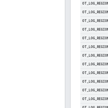
OT
_
LOG
_
REGIO
OT
_
LOG
_
REGIO
OT
_
LOG
_
REGIO
OT
_
LOG
_
REGIO
OT
_
LOG
_
REGIO
OT
_
LOG
_
REGIO
OT
_
LOG
_
REGIO
OT
_
LOG
_
REGIO
OT
_
LOG
_
REGIO
OT
_
LOG
_
REGIO
OT
_
LOG
_
REGIO
OT
_
LOG
_
REGIO
OT
_
LOG
_
REGIO