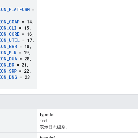
ION
_
PLATFORM
=
ION
_
COAP
= 14
,
ION
_
CLI
= 15
,
ION
_
CORE
= 16
,
ION
_
UTIL
= 17
,
ION
_
BBR
= 18
,
ION
_
MLR
= 19
,
ION
_
DUA
= 20
,
ION
_
BR
= 21
,
ION
_
SRP
= 22
,
ION
_
DNS
= 23
typedef
int
表示日志级别。