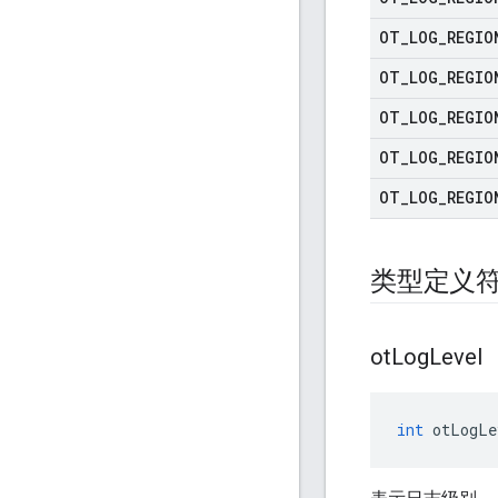
OT
_
LOG
_
REGIO
OT
_
LOG
_
REGIO
OT
_
LOG
_
REGIO
OT
_
LOG
_
REGIO
OT
_
LOG
_
REGIO
类型定义
ot
Log
Level
int
 otLogLe