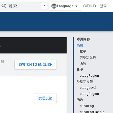
/
GITHUB
登录
本页内容
。
摘要
枚举
类型定义符
含错
函数
枚举
otLogRegion
类型定义符
otLogLevel
otLogRegion
发送反馈
函数
otPlatLog
otPlatLogHandle