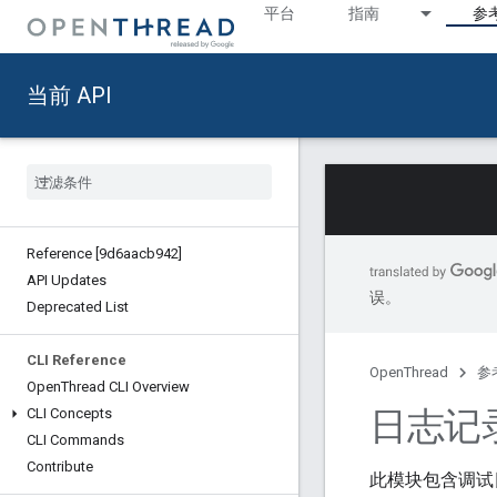
平台
指南
参
当前 API
Reference [9d6aacb942]
API Updates
误。
Deprecated List
CLI Reference
OpenThread
参
Open
Thread CLI Overview
日志记录
CLI Concepts
CLI Commands
Contribute
此模块包含调试