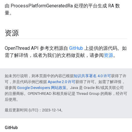
由 ProcessPlatformGeneratedRa 处理的平台生成 RA 数
量。
资源
OpenThread API 参考文档源自
GitHub
上提供的源代码。如
需了解详情，或者为我们的文档做贡献，请参阅
资源
。
如未另行说明，则本页面中的内容已根据
知识共享署名 4.0 许可
获得了许
可，并且代码示例已根据
Apache 2.0 许可
获得了许可。如需了解详情，
请参阅
Google Developers 网站政策
。Java 是 Oracle 和/或其关联公司
的注册商标。OPENTHREAD 和相关标记是 Thread Group 的商标，经许可
后使用。
最后更新时间 (UTC)：2023-12-14。
GitHub