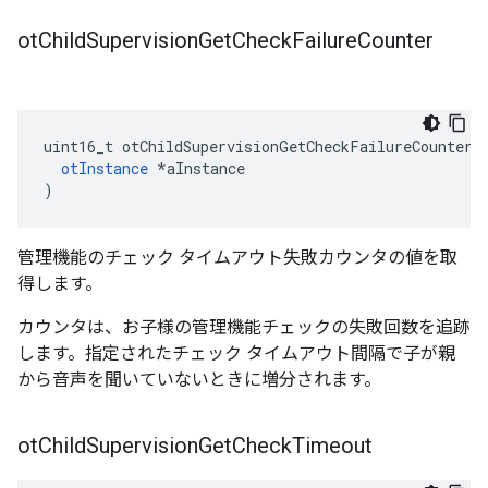
ot
Child
Supervision
Get
Check
Failure
Counter
uint16_t otChildSupervisionGetCheckFailureCounter
(
otInstance
*
aInstance
)
管理機能のチェック タイムアウト失敗カウンタの値を取
得します。
カウンタは、お子様の管理機能チェックの失敗回数を追跡
します。指定されたチェック タイムアウト間隔で子が親
から音声を聞いていないときに増分されます。
ot
Child
Supervision
Get
Check
Timeout