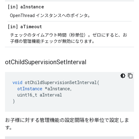
[in] a
Instance
OpenThread インスタンスへのポインタ。
[in] a
Timeout
チェックのタイムアウト時間（秒単位）。ゼロにすると、お
子様の管理機能チェックが無効になります。
ot
Child
Supervision
Set
Interval
void
 otChildSupervisionSetInterval
(
otInstance
*
aInstance
,
  uint16_t aInterval
)
お子様に対する管理機能の設定間隔を秒単位で設定しま
す。