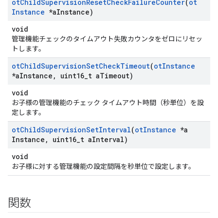
ot
Child
Supervision
Reset
Check
Failure
Counter
(
ot
Instance
*a
Instance)
void
管理機能チェックのタイムアウト失敗カウンタをゼロにリセッ
トします。
ot
Child
Supervision
Set
Check
Timeout
(
ot
Instance
*a
Instance
,
uint16
_
t a
Timeout)
void
お子様の管理機能のチェック タイムアウト時間（秒単位）を設
定します。
ot
Child
Supervision
Set
Interval
(
ot
Instance
*a
Instance
,
uint16
_
t a
Interval)
void
お子様に対する管理機能の設定間隔を秒単位で設定します。
関数