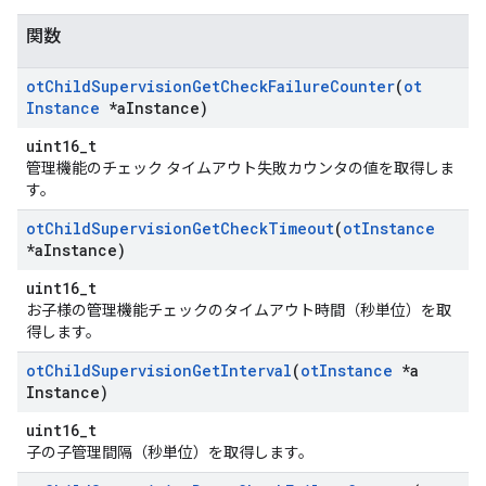
関数
ot
Child
Supervision
Get
Check
Failure
Counter
(
ot
Instance
*a
Instance)
uint16_t
管理機能のチェック タイムアウト失敗カウンタの値を取得しま
す。
ot
Child
Supervision
Get
Check
Timeout
(
ot
Instance
*a
Instance)
uint16_t
お子様の管理機能チェックのタイムアウト時間（秒単位）を取
得します。
ot
Child
Supervision
Get
Interval
(
ot
Instance
*a
Instance)
uint16_t
子の子管理間隔（秒単位）を取得します。