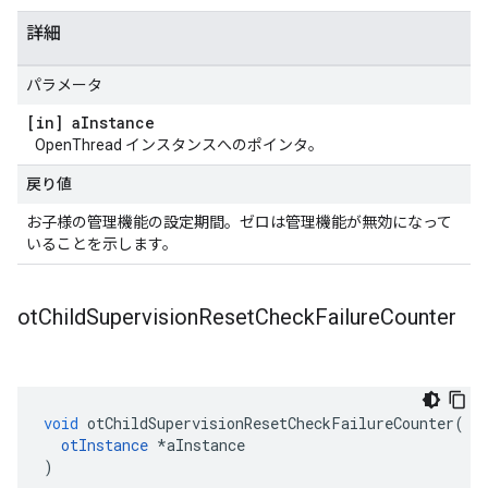
詳細
パラメータ
[in] a
Instance
OpenThread インスタンスへのポインタ。
戻り値
お子様の管理機能の設定期間。ゼロは管理機能が無効になって
いることを示します。
ot
Child
Supervision
Reset
Check
Failure
Counter
void
 otChildSupervisionResetCheckFailureCounter
(
otInstance
*
aInstance
)