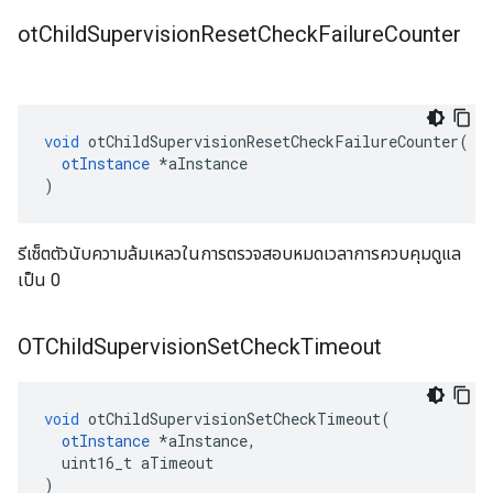
ot
Child
Supervision
Reset
Check
Failure
Counter
void
 otChildSupervisionResetCheckFailureCounter
(
otInstance
*
aInstance
)
รีเซ็ตตัวนับความล้มเหลวในการตรวจสอบหมดเวลาการควบคุมดูแล
เป็น 0
OTChild
Supervision
Set
Check
Timeout
void
 otChildSupervisionSetCheckTimeout
(
otInstance
*
aInstance
,
  uint16_t aTimeout
)