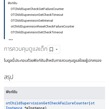
ฟังก์ชัน
OTChildSuperCheckGetFailureCounter
OTChildSupervisionGetCheckTimeout
OTChildSupervisionGetInterval
otChildSupervisionResetCheckFailureCounter
OTChildSupervisionSetCheckTimeout
การควบคุมดูแลเด็ก
โมดูลนี้ประกอบด้วยฟังก์ชันสําหรับการควบคุมดูแลโดยผู้ปกครอง
สรุป
ฟังก์ชัน
ot
Child
Supervision
Get
Check
Failure
Counter
(
ot
Instance
*a
Instance)