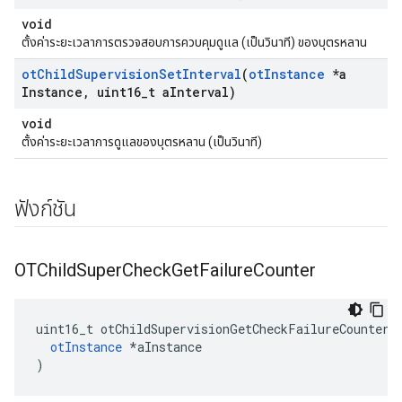
void
ตั้งค่าระยะเวลาการตรวจสอบการควบคุมดูแล (เป็นวินาที) ของบุตรหลาน
ot
Child
Supervision
Set
Interval
(
ot
Instance
*a
Instance
,
uint16
_
t a
Interval)
void
ตั้งค่าระยะเวลาการดูแลของบุตรหลาน (เป็นวินาที)
ฟังก์ชัน
OTChild
Super
Check
Get
Failure
Counter
uint16_t otChildSupervisionGetCheckFailureCounter
(
otInstance
*
aInstance
)