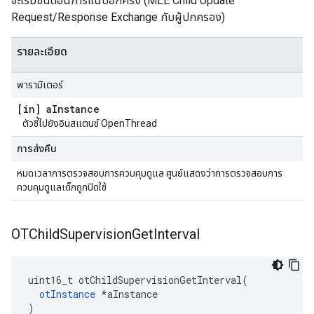
จะเริ่มขั้นตอนการแนบอีกครั้ง (MLE Child Update
Request/Response Exchange กับผู้ปกครอง)
รายละเอียด
พารามิเตอร์
[in] a
Instance
ตัวชี้ไปยังอินสแตนซ์ OpenThread
การส่งคืน
หมดเวลาการตรวจสอบการควบคุมดูแล ศูนย์แสดงว่าการตรวจสอบการ
ควบคุมดูแลเด็กถูกปิดใช้
OTChild
Supervision
Get
Interval
uint16_t otChildSupervisionGetInterval
(
otInstance
*
aInstance
)