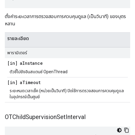
ตั้งค่าระยะเวลาการตรวจสอบการควบคุมดูแล (เป็นวินาที) ของบุตร
หลาน
รายละเอียด
พารามิเตอร์
[in] a
Instance
ตัวชี้ไปยังอินสแตนซ์ OpenThread
[in] a
Timeout
ระยะหมดเวลาเช็ค (หน่วยเป็นวินาที) ปิดใช้การตรวจสอบการควบคุมดูแล
ในอุปกรณ์เป็นศูนย์
OTChild
Supervision
Set
Interval