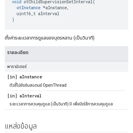
void
 otChildSupervisionSetInterval
(
otInstance
*
aInstance
,
  uint16_t aInterval
)
ตั้งค่าระยะเวลาการดูแลของบุตรหลาน (เป็นวินาที)
รายละเอียด
พารามิเตอร์
[in] a
Instance
ตัวชี้ไปยังอินสแตนซ์ OpenThread
[in] a
Interval
ระยะเวลาการควบคุมดูแล (เป็นวินาที) 0 เพื่อปิดใช้การควบคุมดูแล
แหล่งข้อมูล