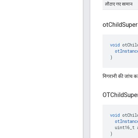
लौटाए गए सामान
ot
Child
Super
void
 otChil
otInstanc
)
निगरानी की जांच का
OTChild
Supe
void
 otChil
otInstanc
  uint16_t 
)