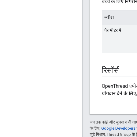
बच्चे के लिए निगरान
ब्यौरा
पैरामीटर में
रिसॉर्स
OpenThread एपीआई 
योगदान देने के लिए
जब तक कोई और सूचना न दी जाए,
के लिए,
Google Developers सा
जुड़े निशान, Thread Group के ट्रेड