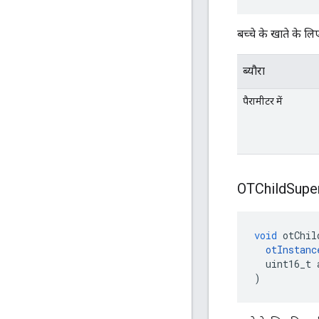
बच्चे के खाते के ल
ब्यौरा
पैरामीटर में
OTChild
Supe
void
 otChil
otInstanc
  uint16_t 
)