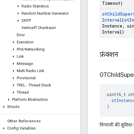
Timeout)
Radio Statistics
Random Number Generator
ot
Child
Super
Interval
(
ot
I
SNTP
Instance
,
uin
Verhoeff Checksum
Interval)
Error
Execution
IPv6 Networking
फ़ंक्शन
Link
Message
Multi Radio Link
OTChild
Supe
Provisional
TREL - Thread Stack
Thread
uint16_t ot
Platform Abstraction
otInstanc
)
Structs
Other References
निगरानी की सुविधा क
Config Variables