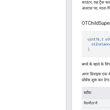
काउंटर, यह ट्रैक क
अंतराल पर, माता-प
OTChild
Supe
uint16_t ot
otInstanc
)
बच्चे के खाते के ल
अगर डिवाइस एक नीं
प्रोसेस शुरू कर देगा.
ब्यौरा
पैरामीटर में