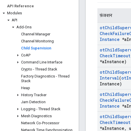
API Reference
Modules
फ़ंक्शन
API
Add-Ons
ot
Child
Super
Check
Failure
Channel Manager
Instance
*a
I
Channel Monitoring
Child Supervision
ot
Child
Super
Co
AP
Check
Timeout
*a
Instance)
Command Line Interface
Crypto - Thread Stack
ot
Child
Super
Factory Diagnostics - Thread
Interval
(
ot
I
Stack
Instance)
Heap
ot
Child
Super
History Tracker
Check
Failure
Jam Detection
Instance
*a
I
Logging - Thread Stack
Mesh Diagnostics
ot
Child
Super
Check
Timeout
Network Co-Processor
*a
Instance
,
u
Network Time Synchronization