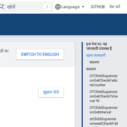
/
GITHUB
प्रवेश करें
इस पेज पर, यह
जानकारी उपलब्ध है
ॉजी का
खास जानकारी
फ़ंक्शन
फ़ंक्शन
OTChildSupervisi
onGetCheckFailu
reCounter
OTChildSupervisi
सुझाव भेजें
onGetCheckTime
out पर
OTChildSupervisi
onGetInterval
otChildSupervisi
onresetCheckFail