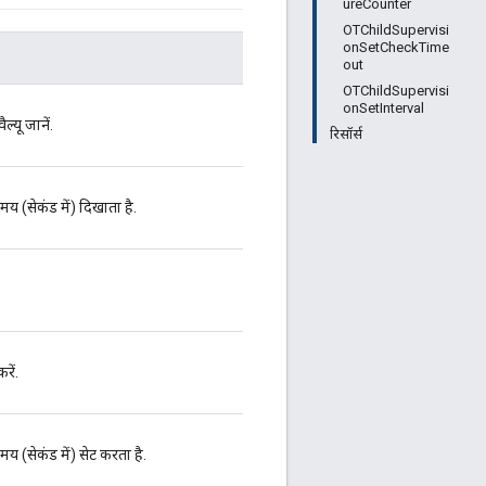
ureCounter
OTChildSupervisi
onSetCheckTime
out
OTChildSupervisi
onSetInterval
्यू जानें.
रिसॉर्स
य (सेकंड में) दिखाता है.
रें.
य (सेकंड में) सेट करता है.