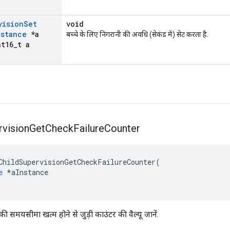
vision
Set
void
nstance
*a
बच्चे के लिए निगरानी की अवधि (सेकंड में) सेट करता है.
t16
_
t a
rvision
Get
Check
Failure
Counter
ChildSupervisionGetCheckFailureCounter
(
e
*
aInstance
ी समयसीमा खत्म होने से जुड़ी काउंटर की वैल्यू जानें.