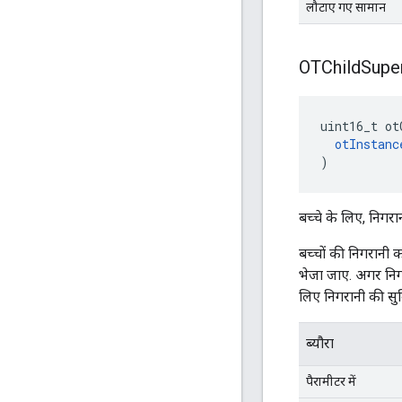
लौटाए गए सामान
OTChild
Supe
uint16_t ot
otInstanc
)
बच्चे के लिए, निगरा
बच्चों की निगरानी 
भेजा जाए. अगर निगर
लिए निगरानी की सुव
ब्यौरा
पैरामीटर में