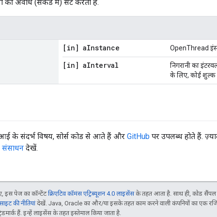
ी की अवधि (सेकंड में) सेट करता है.
[in] a
Instance
OpenThread इंस्टे
[in] a
Interval
निगरानी का इंटरवल 
के लिए, कोई शुल्क
के संदर्भ विषय, सोर्स कोड से आते हैं और
GitHub
पर उपलब्ध होते हैं. ज़्य
,
संसाधन
देखें.
 इस पेज का कॉन्टेंट
क्रिएटिव कॉमंस एट्रिब्यूशन 4.0 लाइसेंस
के तहत आता है. साथ ही, कोड सैंप
इट की नीतियां
देखें. Java, Oracle का और/या इसके तहत काम करने वाली कंपनियों का एक रज
मार्क हैं. इन्हें लाइसेंस के तहत इस्तेमाल किया जाता है.