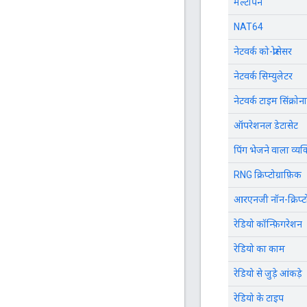
मल्टीपैन
NAT64
नेटवर्क को-प्रोसेसर
नेटवर्क सिम्युलेटर
नेटवर्क टाइम सिंक्रो
ऑपरेशनल डेटासेट
पिंग भेजने वाला व्यक्
RNG क्रिप्टोग्राफ़िक
आरएनजी नॉन-क्रिप्टो
रेडियो कॉन्फ़िगरेशन
रेडियो का काम
रेडियो से जुड़े आंकड़े
रेडियो के टाइप