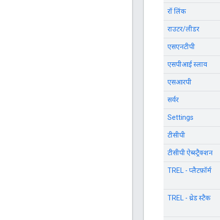
रॉ लिंक
राउटर/लीडर
एसएनटीपी
एसपीआई स्लाव
एसआरपी
सर्वर
Settings
टीसीपी
टीसीपी ऐब्स्ट्रैक्शन
TREL - प्लैटफ़ॉर्म
TREL - थ्रेड स्टैक