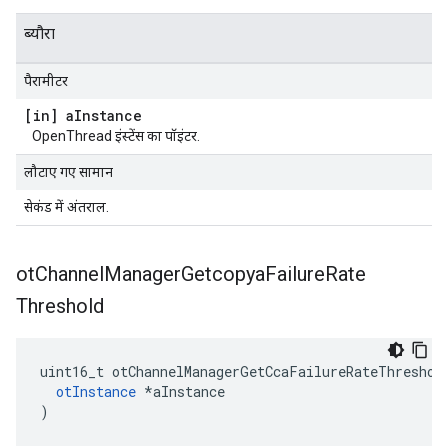
ब्यौरा
पैरामीटर
[in] a
Instance
OpenThread इंस्टेंस का पॉइंटर.
लौटाए गए सामान
सेकंड में अंतराल.
ot
Channel
Manager
Getcopya
Failure
Rate
Threshold
uint16_t otChannelManagerGetCcaFailureRateThreshol
otInstance
*
aInstance
)