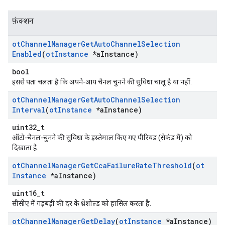
फ़ंक्शन
ot
Channel
Manager
Get
Auto
Channel
Selection
Enabled
(
ot
Instance
*a
Instance)
bool
इससे पता चलता है कि अपने-आप चैनल चुनने की सुविधा चालू है या नहीं.
ot
Channel
Manager
Get
Auto
Channel
Selection
Interval
(
ot
Instance
*a
Instance)
uint32_t
ऑटो-चैनल-चुनने की सुविधा के इस्तेमाल किए गए पीरियड (सेकंड में) को
दिखाता है.
ot
Channel
Manager
Get
Cca
Failure
Rate
Threshold
(
ot
Instance
*a
Instance)
uint16_t
सीसीए में गड़बड़ी की दर के थ्रेशोल्ड को हासिल करता है.
ot
Channel
Manager
Get
Delay
(
ot
Instance
*a
Instance)