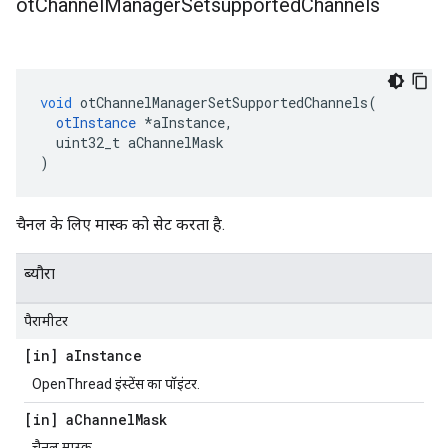
ot
Channel
Manager
Setsupported
Channels
void
 otChannelManagerSetSupportedChannels
(
otInstance
*
aInstance
,
  uint32_t aChannelMask
)
चैनल के लिए मास्क को सेट करता है.
ब्यौरा
पैरामीटर
[in] a
Instance
OpenThread इंस्टेंस का पॉइंटर.
[in] a
Channel
Mask
चैनल मास्क.