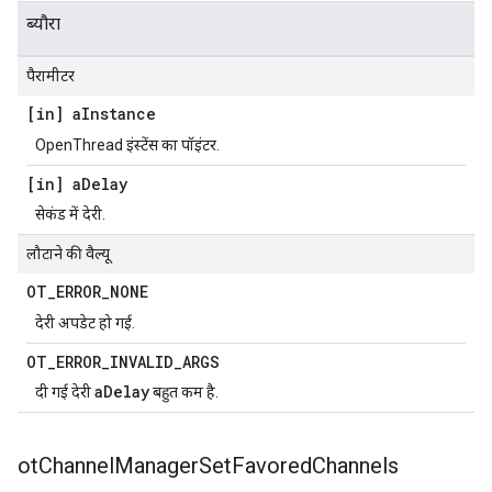
ब्यौरा
पैरामीटर
[in] a
Instance
OpenThread इंस्टेंस का पॉइंटर.
[in] a
Delay
सेकंड में देरी.
लौटाने की वैल्यू
OT
_
ERROR
_
NONE
देरी अपडेट हो गई.
OT
_
ERROR
_
INVALID
_
ARGS
aDelay
दी गई देरी
बहुत कम है.
ot
Channel
Manager
Set
Favored
Channels