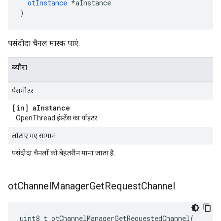
otInstance
*
aInstance
)
पसंदीदा चैनल मास्क पाएं.
ब्यौरा
पैरामीटर
[in] a
Instance
OpenThread इंस्टेंस का पॉइंटर.
लौटाए गए सामान
पसंदीदा चैनलों को बेहतरीन माना जाता है.
ot
Channel
Manager
Get
Request
Channel
uint8_t otChannelManagerGetRequestedChannel
(