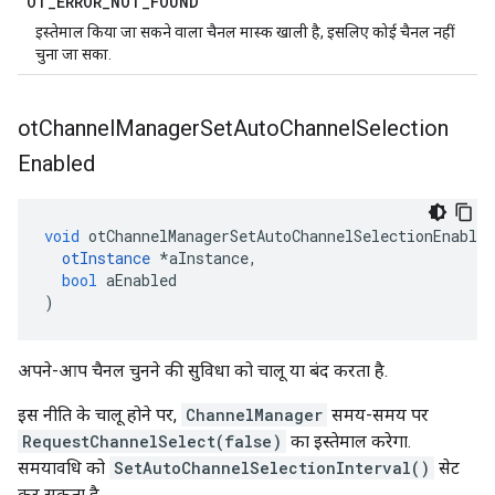
OT
_
ERROR
_
NOT
_
FOUND
इस्तेमाल किया जा सकने वाला चैनल मास्क खाली है, इसलिए कोई चैनल नहीं
चुना जा सका.
ot
Channel
Manager
Set
Auto
Channel
Selection
Enabled
void
 otChannelManagerSetAutoChannelSelectionEnabled
otInstance
*
aInstance
,
bool
 aEnabled
)
अपने-आप चैनल चुनने की सुविधा को चालू या बंद करता है.
इस नीति के चालू होने पर,
ChannelManager
समय-समय पर
RequestChannelSelect(false)
का इस्तेमाल करेगा.
समयावधि को
SetAutoChannelSelectionInterval()
सेट
कर सकता है.