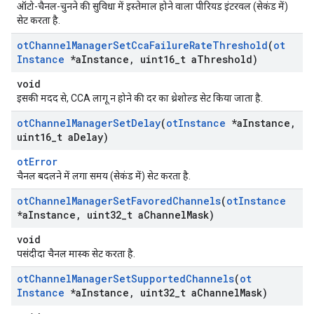
ऑटो-चैनल-चुनने की सुविधा में इस्तेमाल होने वाला पीरियड इंटरवल (सेकंड में)
सेट करता है.
ot
Channel
Manager
Set
Cca
Failure
Rate
Threshold
(
ot
Instance
*a
Instance
,
uint16
_
t a
Threshold)
void
इसकी मदद से, CCA लागू न होने की दर का थ्रेशोल्ड सेट किया जाता है.
ot
Channel
Manager
Set
Delay
(
ot
Instance
*a
Instance
,
uint16
_
t a
Delay)
otError
चैनल बदलने में लगा समय (सेकंड में) सेट करता है.
ot
Channel
Manager
Set
Favored
Channels
(
ot
Instance
*a
Instance
,
uint32
_
t a
Channel
Mask)
void
पसंदीदा चैनल मास्क सेट करता है.
ot
Channel
Manager
Set
Supported
Channels
(
ot
Instance
*a
Instance
,
uint32
_
t a
Channel
Mask)