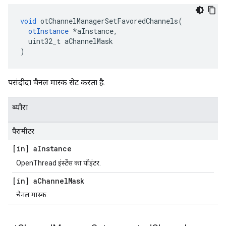
void
 otChannelManagerSetFavoredChannels
(
otInstance
*
aInstance
,
  uint32_t aChannelMask
)
पसंदीदा चैनल मास्क सेट करता है.
ब्यौरा
पैरामीटर
[in] a
Instance
OpenThread इंस्टेंस का पॉइंटर.
[in] a
Channel
Mask
चैनल मास्क.