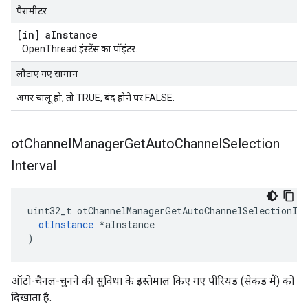
पैरामीटर
[in] a
Instance
OpenThread इंस्टेंस का पॉइंटर.
लौटाए गए सामान
अगर चालू हो, तो TRUE, बंद होने पर FALSE.
ot
Channel
Manager
Get
Auto
Channel
Selection
Interval
uint32_t otChannelManagerGetAutoChannelSelectionIn
otInstance
*
aInstance
)
ऑटो-चैनल-चुनने की सुविधा के इस्तेमाल किए गए पीरियड (सेकंड में) को
दिखाता है.