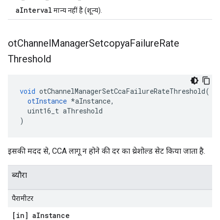
aInterval
मान्य नहीं है (शून्य).
ot
Channel
Manager
Setcopya
Failure
Rate
Threshold
void
 otChannelManagerSetCcaFailureRateThreshold
(
otInstance
*
aInstance
,
  uint16_t aThreshold
)
इसकी मदद से, CCA लागू न होने की दर का थ्रेशोल्ड सेट किया जाता है.
ब्यौरा
पैरामीटर
[in] a
Instance