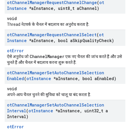
ot
Channel
Manager
Request
Channel
Change
(
ot
Instance
*a
Instance
,
uint8
_
t a
Channel)
void
Thread नेटवर्क के चैनल में बदलाव का अनुरोध करता है.
ot
Channel
Manager
Request
Channel
Select
(
ot
Instance
*a
Instance
,
bool a
Skip
Quality
Check)
otError
ChannelManager
ऐसे अनुरोध जो
एक नए चैनल की जांच करते हैं और उसे
चुनते हैं और चैनल में बदलाव करना शुरू करते हैं.
ot
Channel
Manager
Set
Auto
Channel
Selection
Enabled
(
ot
Instance
*a
Instance
,
bool a
Enabled)
void
अपने-आप चैनल चुनने की सुविधा को चालू या बंद करता है.
ot
Channel
Manager
Set
Auto
Channel
Selection
Interval
(
ot
Instance
*a
Instance
,
uint32
_
t a
Interval)
otError