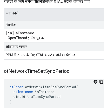
राऊटर के लिए समय सिंक्रनाइज़ेशन XTAL सटीक थ्रेशोल्ड पाएं.
जानकारी
पैरामीटर
[in] a
Instance
OpenThread इंस्टेंस स्ट्रक्चर.
लौटाए गए सामान
PPM में, राऊटर के लिए XTAL के सटीक होने का थ्रेशोल्ड.
ot
Network
Time
Set
Sync
Period
otError
 otNetworkTimeSetSyncPeriod
(
otInstance
*
aInstance
,
  uint16_t aTimeSyncPeriod
)