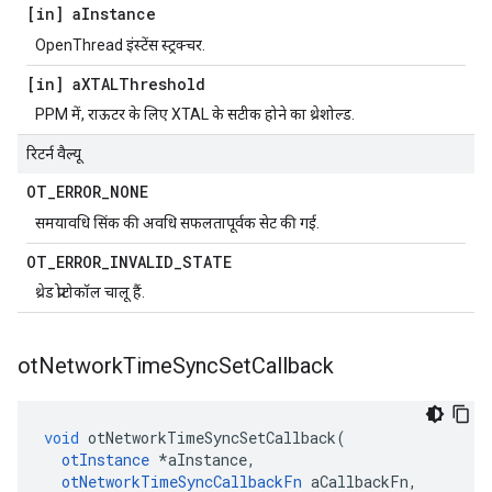
[in] a
Instance
OpenThread इंस्टेंस स्ट्रक्चर.
[in] a
XTALThreshold
PPM में, राऊटर के लिए XTAL के सटीक होने का थ्रेशोल्ड.
रिटर्न वैल्यू
OT
_
ERROR
_
NONE
समयावधि सिंक की अवधि सफलतापूर्वक सेट की गई.
OT
_
ERROR
_
INVALID
_
STATE
थ्रेड प्रोटोकॉल चालू हैं.
ot
Network
Time
Sync
Set
Callback
void
 otNetworkTimeSyncSetCallback
(
otInstance
*
aInstance
,
otNetworkTimeSyncCallbackFn
 aCallbackFn
,