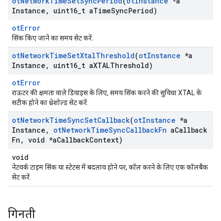
ot
Network
Time
Set
Sync
Period
(
ot
Instance
*a
Instance
,
uint16
_
t a
Time
Sync
Period)
otError
सिंक किए जाने का समय सेट करें.
ot
Network
Time
Set
Xtal
Threshold
(
ot
Instance
*a
Instance
,
uint16
_
t a
XTALThreshold)
otError
राऊटर की क्षमता वाले डिवाइस के लिए, समय सिंक करने की सुविधा XTAL के
सटीक होने का थ्रेशोल्ड सेट करें.
ot
Network
Time
Sync
Set
Callback
(
ot
Instance
*a
Instance
,
ot
Network
Time
Sync
Callback
Fn
a
Callback
Fn
,
void *a
Callback
Context)
void
नेटवर्क टाइम सिंक या स्टेटस में बदलाव होने पर, कॉल करने के लिए एक कॉलबैक
सेट करें.
गिनती