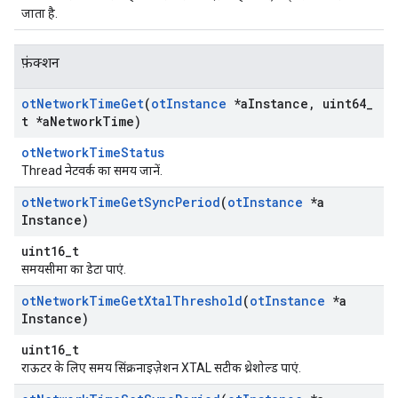
जाता है.
फ़ंक्शन
ot
Network
Time
Get
(
ot
Instance
*a
Instance
,
uint64
_
t *a
Network
Time)
otNetworkTimeStatus
Thread नेटवर्क का समय जानें.
ot
Network
Time
Get
Sync
Period
(
ot
Instance
*a
Instance)
uint16_t
समयसीमा का डेटा पाएं.
ot
Network
Time
Get
Xtal
Threshold
(
ot
Instance
*a
Instance)
uint16_t
राऊटर के लिए समय सिंक्रनाइज़ेशन XTAL सटीक थ्रेशोल्ड पाएं.