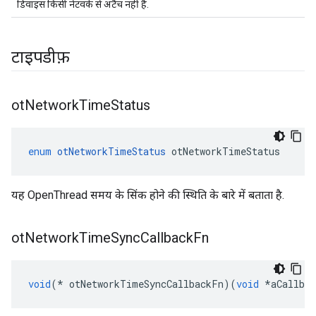
डिवाइस किसी नेटवर्क से अटैच नहीं है.
टाइपडीफ़
ot
Network
Time
Status
enum
otNetworkTimeStatus
 otNetworkTimeStatus
यह OpenThread समय के सिंक होने की स्थिति के बारे में बताता है.
ot
Network
Time
Sync
Callback
Fn
void
(*
 otNetworkTimeSyncCallbackFn
)(
void
*
aCallbac