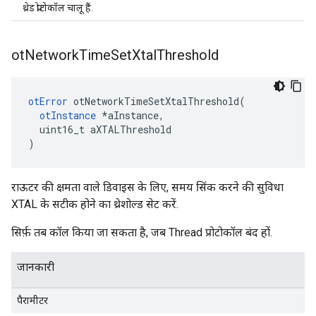
थ्रेड प्रोटोकॉल चालू हैं.
ot
Network
Time
Set
Xtal
Threshold
otError
 otNetworkTimeSetXtalThreshold
(
otInstance
*
aInstance
,
  uint16_t aXTALThreshold
)
राऊटर की क्षमता वाले डिवाइस के लिए, समय सिंक करने की सुविधा
XTAL के सटीक होने का थ्रेशोल्ड सेट करें.
सिर्फ़ तब कॉल किया जा सकता है, जब Thread प्रोटोकॉल बंद हों.
जानकारी
पैरामीटर