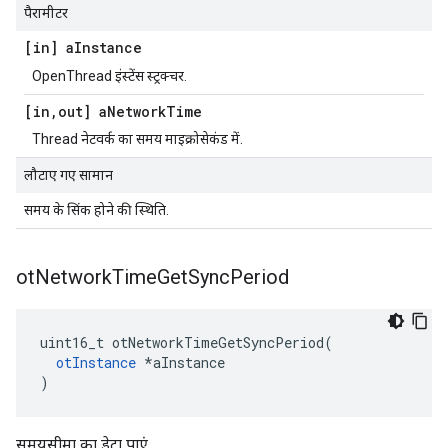
पैरामीटर
[in] a
Instance
OpenThread इंस्टेंस स्ट्रक्चर.
[in
,
out] a
Network
Time
Thread नेटवर्क का समय माइक्रोसेकंड में.
लौटाए गए सामान
समय के सिंक होने की स्थिति.
ot
Network
Time
Get
Sync
Period
uint16_t otNetworkTimeGetSyncPeriod
(
otInstance
*
aInstance
)
समयसीमा का डेटा पाएं.