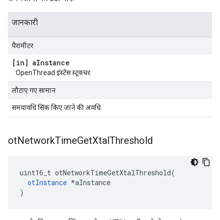
जानकारी
पैरामीटर
[in] a
Instance
OpenThread इंस्टेंस स्ट्रक्चर.
लौटाए गए सामान
समयावधि सिंक किए जाने की अवधि.
ot
Network
Time
Get
Xtal
Threshold
uint16_t otNetworkTimeGetXtalThreshold
(
otInstance
*
aInstance
)