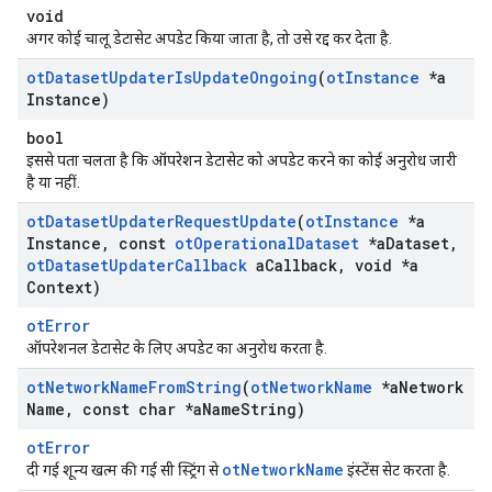
void
अगर कोई चालू डेटासेट अपडेट किया जाता है, तो उसे रद्द कर देता है.
ot
Dataset
Updater
Is
Update
Ongoing
(
ot
Instance
*a
Instance)
bool
इससे पता चलता है कि ऑपरेशन डेटासेट को अपडेट करने का कोई अनुरोध जारी
है या नहीं.
ot
Dataset
Updater
Request
Update
(
ot
Instance
*a
Instance
,
const
ot
Operational
Dataset
*a
Dataset
,
ot
Dataset
Updater
Callback
a
Callback
,
void *a
Context)
otError
ऑपरेशनल डेटासेट के लिए अपडेट का अनुरोध करता है.
ot
Network
Name
From
String
(
ot
Network
Name
*a
Network
Name
,
const char *a
Name
String)
otError
otNetworkName
दी गई शून्य खत्म की गई सी स्ट्रिंग से
इंस्टेंस सेट करता है.