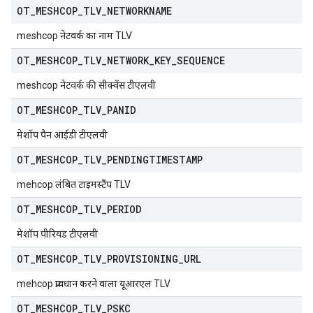
OT
_
MESHCOP
_
TLV
_
NETWORKNAME
meshcop नेटवर्क का नाम TLV
OT
_
MESHCOP
_
TLV
_
NETWORK
_
KEY
_
SEQUENCE
meshcop नेटवर्क की सीक्वेंस टीएलवी
OT
_
MESHCOP
_
TLV
_
PANID
मेशॉप पैन आईडी टीएलवी
OT
_
MESHCOP
_
TLV
_
PENDINGTIMESTAMP
mehcop लंबित टाइमस्टैंप TLV
OT
_
MESHCOP
_
TLV
_
PERIOD
मेशॉप पीरियड टीएलवी
OT
_
MESHCOP
_
TLV
_
PROVISIONING
_
URL
mehcop प्रावधान करने वाला यूआरएल TLV
OT
_
MESHCOP
_
TLV
_
PSKC