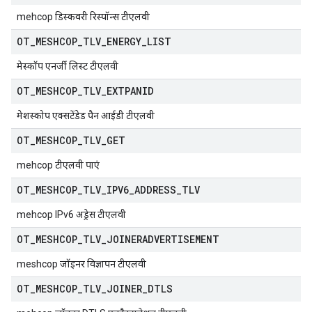
mehcop डिस्कवरी रिस्पॉन्स टीएलवी
OT
_
MESHCOP
_
TLV
_
ENERGY
_
LIST
मेस्कॉप एनर्जी लिस्ट टीएलवी
OT
_
MESHCOP
_
TLV
_
EXTPANID
मेशस्कोप एक्सटेंडेड पैन आईडी टीएलवी
OT
_
MESHCOP
_
TLV
_
GET
mehcop टीएलवी पाएं
OT
_
MESHCOP
_
TLV
_
IPV6
_
ADDRESS
_
TLV
mehcop IPv6 अड्रेस टीएलवी
OT
_
MESHCOP
_
TLV
_
JOINERADVERTISEMENT
meshcop जॉइनर विज्ञापन टीएलवी
OT
_
MESHCOP
_
TLV
_
JOINER
_
DTLS