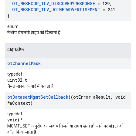
OT
_
MESHCOP
_
TLV
_
DISCOVERYRESPONSE
= 129
,
OT
_
MESHCOP
_
TLV
_
JOINERADVERTISEMENT
= 241
}
enum
मेशॉप टीएलवी टाइप को दिखाता है.
टाइपडीफ़
ot
Channel
Mask
typedef
uint32_t
चैनल मास्क के बारे में बताता है.
ot
Dataset
Mgmt
Set
Callback
)(ot
Error a
Result
,
void
*a
Context)
typedef
void(*
MGMT_SET अनुरोध का जवाब मिलने या समय खत्म हो जाने पर पॉइंटर को
कॉल किया जाता है.