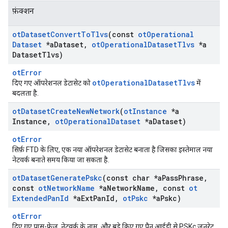
फ़ंक्शन
ot
Dataset
Convert
To
Tlvs
(const
ot
Operational
Dataset
*a
Dataset
,
ot
Operational
Dataset
Tlvs
*a
Dataset
Tlvs)
otError
otOperationalDatasetTlvs
दिए गए ऑपरेशनल डेटासेट को
में
बदलता है.
ot
Dataset
Create
New
Network
(
ot
Instance
*a
Instance
,
ot
Operational
Dataset
*a
Dataset)
otError
सिर्फ़ FTD के लिए, एक नया ऑपरेशनल डेटासेट बनाता है जिसका इस्तेमाल नया
नेटवर्क बनाते समय किया जा सकता है.
ot
Dataset
Generate
Pskc
(const char *a
Pass
Phrase
,
const
ot
Network
Name
*a
Network
Name
,
const
ot
Extended
Pan
Id
*a
Ext
Pan
Id
,
ot
Pskc
*a
Pskc)
otError
दिए गए पास-फ़्रेज़, नेटवर्क के नाम, और बड़े किए गए पैन आईडी से PSKc जनरेट