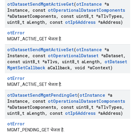
ot
Dataset
Send
Mgmt
Active
Get
(
ot
Instance
*a
Instance
,
const
ot
Operational
Dataset
Components
*a
Dataset
Components
,
const uint8
_
t *a
Tlv
Types
,
uint8
_
t a
Length
,
const
ot
Ip6Address
*a
Address)
otError
MGMT_ACTIVE_GET भेजता है.
ot
Dataset
Send
Mgmt
Active
Set
(
ot
Instance
*a
Instance
,
const
ot
Operational
Dataset
*a
Dataset
,
const uint8
_
t *a
Tlvs
,
uint8
_
t a
Length
,
ot
Dataset
Mgmt
Set
Callback
a
Callback
,
void *a
Context)
otError
MGMT_ACTIVE_SET भेजता है.
ot
Dataset
Send
Mgmt
Pending
Get
(
ot
Instance
*a
Instance
,
const
ot
Operational
Dataset
Components
*a
Dataset
Components
,
const uint8
_
t *a
Tlv
Types
,
uint8
_
t a
Length
,
const
ot
Ip6Address
*a
Address)
otError
MGMT_PENDING_GET भेजता है.