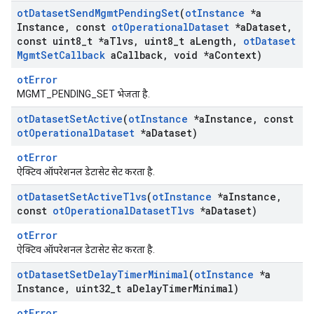
ot
Dataset
Send
Mgmt
Pending
Set
(
ot
Instance
*a
Instance
,
const
ot
Operational
Dataset
*a
Dataset
,
const uint8
_
t *a
Tlvs
,
uint8
_
t a
Length
,
ot
Dataset
Mgmt
Set
Callback
a
Callback
,
void *a
Context)
otError
MGMT_PENDING_SET भेजता है.
ot
Dataset
Set
Active
(
ot
Instance
*a
Instance
,
const
ot
Operational
Dataset
*a
Dataset)
otError
ऐक्टिव ऑपरेशनल डेटासेट सेट करता है.
ot
Dataset
Set
Active
Tlvs
(
ot
Instance
*a
Instance
,
const
ot
Operational
Dataset
Tlvs
*a
Dataset)
otError
ऐक्टिव ऑपरेशनल डेटासेट सेट करता है.
ot
Dataset
Set
Delay
Timer
Minimal
(
ot
Instance
*a
Instance
,
uint32
_
t a
Delay
Timer
Minimal)
otError