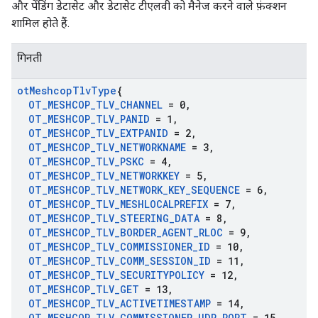
और पेंडिंग डेटासेट और डेटासेट टीएलवी को मैनेज करने वाले फ़ंक्शन
शामिल होते हैं.
गिनती
ot
Meshcop
Tlv
Type
{
OT
_
MESHCOP
_
TLV
_
CHANNEL
= 0
,
OT
_
MESHCOP
_
TLV
_
PANID
= 1
,
OT
_
MESHCOP
_
TLV
_
EXTPANID
= 2
,
OT
_
MESHCOP
_
TLV
_
NETWORKNAME
= 3
,
OT
_
MESHCOP
_
TLV
_
PSKC
= 4
,
OT
_
MESHCOP
_
TLV
_
NETWORKKEY
= 5
,
OT
_
MESHCOP
_
TLV
_
NETWORK
_
KEY
_
SEQUENCE
= 6
,
OT
_
MESHCOP
_
TLV
_
MESHLOCALPREFIX
= 7
,
OT
_
MESHCOP
_
TLV
_
STEERING
_
DATA
= 8
,
OT
_
MESHCOP
_
TLV
_
BORDER
_
AGENT
_
RLOC
= 9
,
OT
_
MESHCOP
_
TLV
_
COMMISSIONER
_
ID
= 10
,
OT
_
MESHCOP
_
TLV
_
COMM
_
SESSION
_
ID
= 11
,
OT
_
MESHCOP
_
TLV
_
SECURITYPOLICY
= 12
,
OT
_
MESHCOP
_
TLV
_
GET
= 13
,
OT
_
MESHCOP
_
TLV
_
ACTIVETIMESTAMP
= 14
,
OT
_
MESHCOP
_
TLV
_
COMMISSIONER
_
UDP
_
PORT
= 15
,