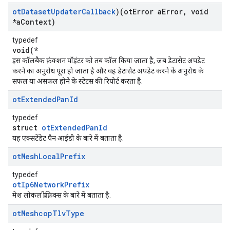
ot
Dataset
Updater
Callback
)(ot
Error a
Error
,
void
*a
Context)
typedef
void(*
इस कॉलबैक फ़ंक्शन पॉइंटर को तब कॉल किया जाता है, जब डेटासेट अपडेट
करने का अनुरोध पूरा हो जाता है और वह डेटासेट अपडेट करने के अनुरोध के
सफल या असफल होने के स्टेटस की रिपोर्ट करता है.
ot
Extended
Pan
Id
typedef
struct
otExtendedPanId
यह एक्सटेंडेट पैन आईडी के बारे में बताता है.
ot
Mesh
Local
Prefix
typedef
otIp6NetworkPrefix
मेश लोकल प्रीफ़िक्स के बारे में बताता है.
ot
Meshcop
Tlv
Type