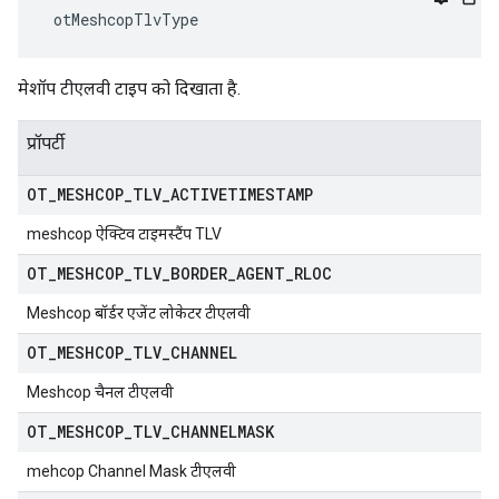
 otMeshcopTlvType
मेशॉप टीएलवी टाइप को दिखाता है.
प्रॉपर्टी
OT
_
MESHCOP
_
TLV
_
ACTIVETIMESTAMP
meshcop ऐक्टिव टाइमस्टैंप TLV
OT
_
MESHCOP
_
TLV
_
BORDER
_
AGENT
_
RLOC
Meshcop बॉर्डर एजेंट लोकेटर टीएलवी
OT
_
MESHCOP
_
TLV
_
CHANNEL
Meshcop चैनल टीएलवी
OT
_
MESHCOP
_
TLV
_
CHANNELMASK
mehcop Channel Mask टीएलवी