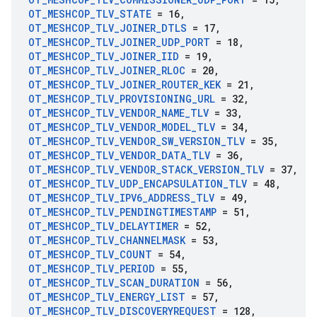
OT
_
MESHCOP
_
TLV
_
STATE
= 16
,
OT
_
MESHCOP
_
TLV
_
JOINER
_
DTLS
= 17
,
OT
_
MESHCOP
_
TLV
_
JOINER
_
UDP
_
PORT
= 18
,
OT
_
MESHCOP
_
TLV
_
JOINER
_
IID
= 19
,
OT
_
MESHCOP
_
TLV
_
JOINER
_
RLOC
= 20
,
OT
_
MESHCOP
_
TLV
_
JOINER
_
ROUTER
_
KEK
= 21
,
OT
_
MESHCOP
_
TLV
_
PROVISIONING
_
URL
= 32
,
OT
_
MESHCOP
_
TLV
_
VENDOR
_
NAME
_
TLV
= 33
,
OT
_
MESHCOP
_
TLV
_
VENDOR
_
MODEL
_
TLV
= 34
,
OT
_
MESHCOP
_
TLV
_
VENDOR
_
SW
_
VERSION
_
TLV
= 35
,
OT
_
MESHCOP
_
TLV
_
VENDOR
_
DATA
_
TLV
= 36
,
OT
_
MESHCOP
_
TLV
_
VENDOR
_
STACK
_
VERSION
_
TLV
= 37
,
OT
_
MESHCOP
_
TLV
_
UDP
_
ENCAPSULATION
_
TLV
= 48
,
OT
_
MESHCOP
_
TLV
_
IPV6
_
ADDRESS
_
TLV
= 49
,
OT
_
MESHCOP
_
TLV
_
PENDINGTIMESTAMP
= 51
,
OT
_
MESHCOP
_
TLV
_
DELAYTIMER
= 52
,
OT
_
MESHCOP
_
TLV
_
CHANNELMASK
= 53
,
OT
_
MESHCOP
_
TLV
_
COUNT
= 54
,
OT
_
MESHCOP
_
TLV
_
PERIOD
= 55
,
OT
_
MESHCOP
_
TLV
_
SCAN
_
DURATION
= 56
,
OT
_
MESHCOP
_
TLV
_
ENERGY
_
LIST
= 57
,
OT
_
MESHCOP
_
TLV
_
DISCOVERYREQUEST
= 128
,