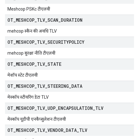
Meshcop PSKc टीएलवी
OT
_
MESHCOP
_
TLV
_
SCAN
_
DURATION
mehcop स्कैन की अवधि TLV
OT
_
MESHCOP
_
TLV
_
SECURITYPOLICY
mehcop सुरक्षा नीति टीएलवी
OT
_
MESHCOP
_
TLV
_
STATE
मेशॉप स्टेट टीएलवी
OT
_
MESHCOP
_
TLV
_
STEERING
_
DATA
मेस्कॉप स्टीयरिंग डेटा TLV
OT
_
MESHCOP
_
TLV
_
UDP
_
ENCAPSULATION
_
TLV
मेस्कॉप यूडीपी एनकैप्सुलेशन टीएलवी
OT
_
MESHCOP
_
TLV
_
VENDOR
_
DATA
_
TLV